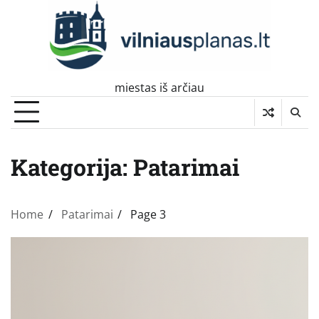
Skip
to
content
miestas iš arčiau
Kategorija:
Patarimai
Home
Patarimai
Page 3