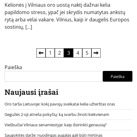
Kelionės į Vilniaus oro uostą naktį dažnai kelia
papildomo streso, ypač jei skrydis numatytas ankstų
rytą arba vėlai vakare. Vilnius, kaip ir daugelis Europos
sostinių, […]
Įrašų
1
2
3
4
5
puslapiavimas
Paieška
Paieška
Naujausi įrašai
Oro tarša Lietuvoje: kokį pavojų sveikatai kelia užterštas oras
Gegužės 2-oji atneša pokyčių: ką svarbu žinoti kiekvienam
Viešbučiai Vilniaus senamiestyje: kaip išsirinkti geriausią?
Saugokitės darže: nuodingas augalas gali būti mirtinas