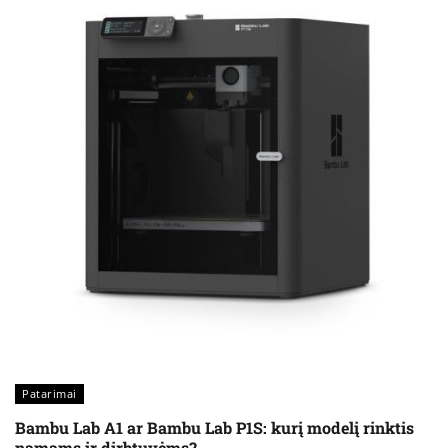
Patarimai
Bambu Lab A1 ar Bambu Lab P1S: kurį modelį rinktis
namams ir dirbtuvėms?