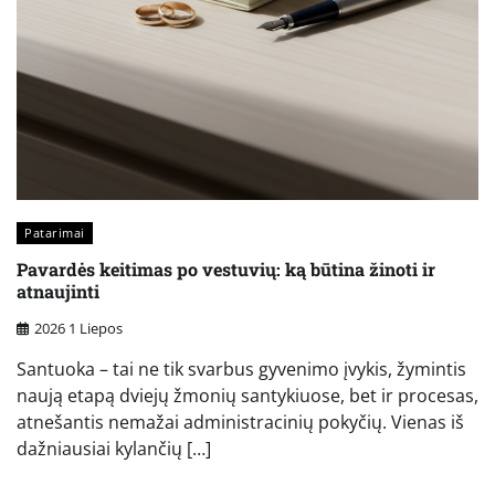
Patarimai
Pavardės keitimas po vestuvių: ką būtina žinoti ir
atnaujinti
2026 1 Liepos
Santuoka – tai ne tik svarbus gyvenimo įvykis, žymintis
naują etapą dviejų žmonių santykiuose, bet ir procesas,
atnešantis nemažai administracinių pokyčių. Vienas iš
dažniausiai kylančių […]