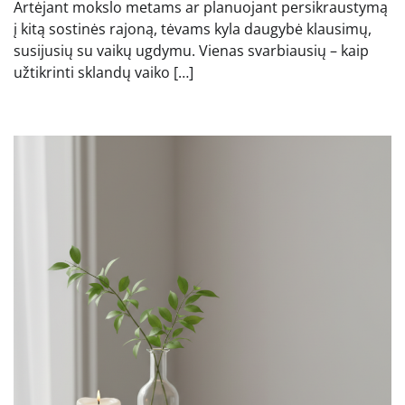
Artėjant mokslo metams ar planuojant persikraustymą
į kitą sostinės rajoną, tėvams kyla daugybė klausimų,
susijusių su vaikų ugdymu. Vienas svarbiausių – kaip
užtikrinti sklandų vaiko […]