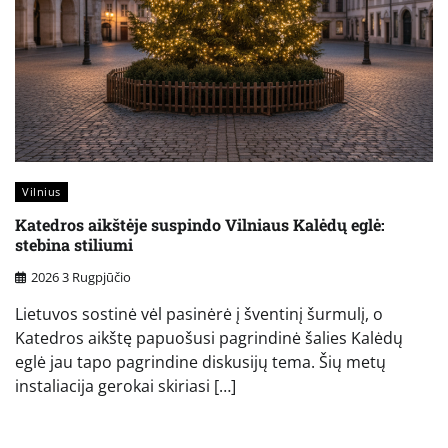
Vilnius
Katedros aikštėje suspindo Vilniaus Kalėdų eglė:
stebina stiliumi
2026 3 Rugpjūčio
Lietuvos sostinė vėl pasinėrė į šventinį šurmulį, o
Katedros aikštę papuošusi pagrindinė šalies Kalėdų
eglė jau tapo pagrindine diskusijų tema. Šių metų
instaliacija gerokai skiriasi […]