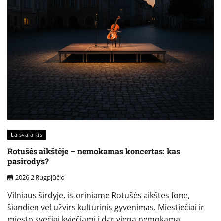
Laisvalaikis
Rotušės aikštėje – nemokamas koncertas: kas
pasirodys?
2026 2 Rugpjūčio
Vilniaus širdyje, istoriniame Rotušės aikštės fone,
šiandien vėl užvirs kultūrinis gyvenimas. Miestiečiai ir
miesto svečiai kviečiami į dar vieną nemokamą