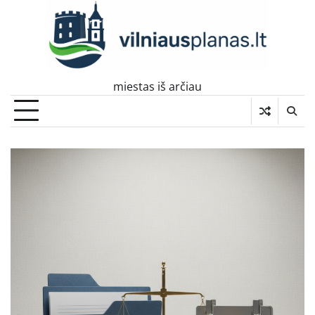
Skip
to
content
miestas iš arčiau