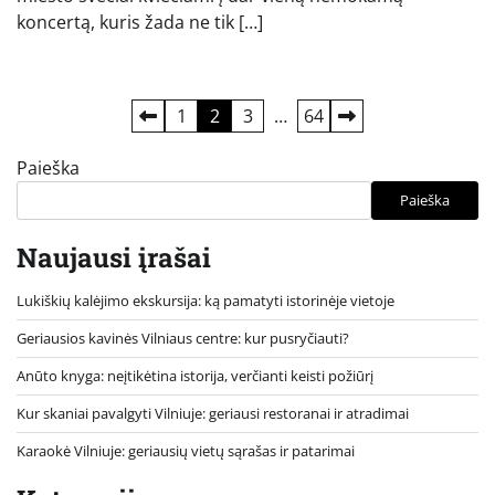
koncertą, kuris žada ne tik […]
Įrašų
1
2
3
…
64
puslapiavimas
Paieška
Paieška
Naujausi įrašai
Lukiškių kalėjimo ekskursija: ką pamatyti istorinėje vietoje
Geriausios kavinės Vilniaus centre: kur pusryčiauti?
Anūto knyga: neįtikėtina istorija, verčianti keisti požiūrį
Kur skaniai pavalgyti Vilniuje: geriausi restoranai ir atradimai
Karaokė Vilniuje: geriausių vietų sąrašas ir patarimai