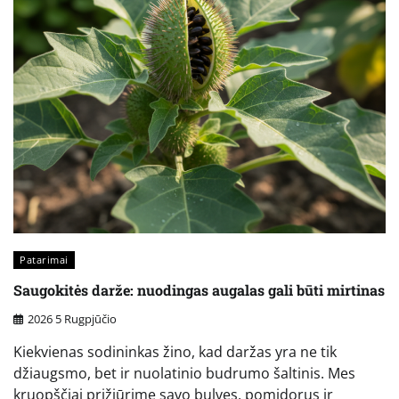
Patarimai
Saugokitės darže: nuodingas augalas gali būti mirtinas
2026 5 Rugpjūčio
Kiekvienas sodininkas žino, kad daržas yra ne tik
džiaugsmo, bet ir nuolatinio budrumo šaltinis. Mes
kruopščiai prižiūrime savo bulves, pomidorus ir