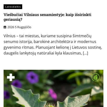
Laisvalaikis
Viešbučiai Vilniaus senamiestyje: kaip išsirinkti
geriausią?
2026 5 Rugpjūčio
Vilnius – tai miestas, kuriame susipina šimtmečių
senumo istorija, barokinė architektūra ir modernus
gyvenimo ritmas. Planuojant kelionę į Lietuvos sostinę,
daugelis lankytojų natūraliai kyla klausimas, […]