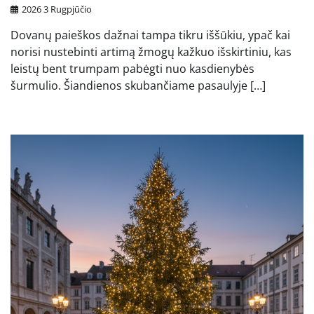
2026 3 Rugpjūčio
Dovanų paieškos dažnai tampa tikru iššūkiu, ypač kai
norisi nustebinti artimą žmogų kažkuo išskirtiniu, kas
leistų bent trumpam pabėgti nuo kasdienybės
šurmulio. Šiandienos skubančiame pasaulyje […]