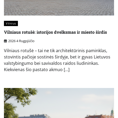
Vilnius
Vilniaus rotušė: istorijos dvelksmas ir miesto širdis
2026 4 Rugpjūčio
Vilniaus rotušė – tai ne tik architektūrinis paminklas,
stovintis pačioje sostinės širdyje, bet ir gyvas Lietuvos
valstybingumo bei savivaldos raidos liudininkas.
Kiekvienas šio pastato akmuo […]