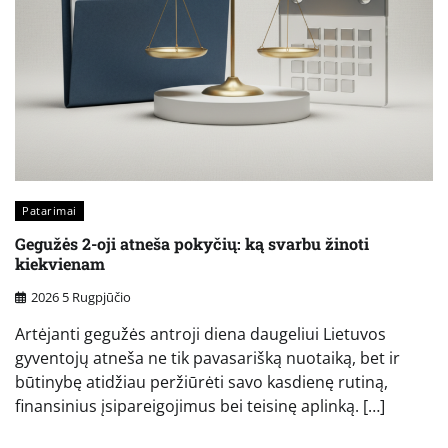
Patarimai
Gegužės 2-oji atneša pokyčių: ką svarbu žinoti
kiekvienam
2026 5 Rugpjūčio
Artėjanti gegužės antroji diena daugeliui Lietuvos
gyventojų atneša ne tik pavasarišką nuotaiką, bet ir
būtinybę atidžiau peržiūrėti savo kasdienę rutiną,
finansinius įsipareigojimus bei teisinę aplinką. […]