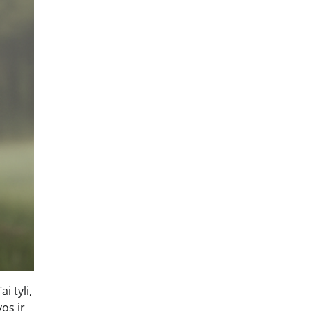
i tyli,
vos ir