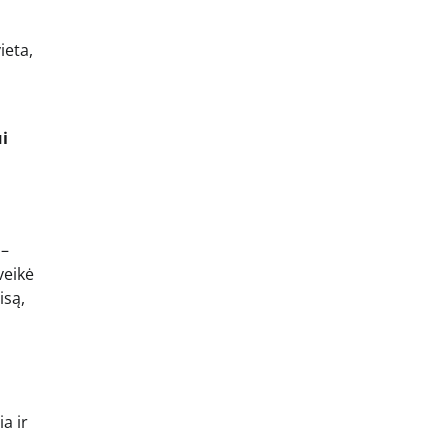
ieta,
i
 –
veikė
isą,
a ir