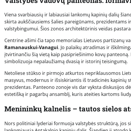
Valstybės vadovų panteonas: formav
Viena svarbiausių ir labiausiai lankomų kapinių dalių šia
skirta aukščiausiems šalies pareigūnams, prezidentams 
valstybingumui. Šios zonos architektūrinis veidas pastarai
Centrine ašimi čia tapo memorialas Lietuvos partizanų va
Ramanauskui-Vanagui
. Jo palaikų atradimas ir iškilmi
įtvirtinančiu šią vietą kaip pasipriešinimo kovų panteoną. 
simbolizuoja nepalaužiamą dvasią ir istorinį teisingumą.
Netoliese stūkso ir pirmojo atkurtos nepriklausomos Lie
masyvus, modernus ir išsiskiriantis iš tradicinės kapinių st
prezidentas. Panteono zonoje vis dar vyksta diskusijos dėl
estetišką ir pagarbų ansamblį, kuris ateities kartoms liu
Menininkų kalnelis – tautos sielos a
Nors politiniai lyderiai formuoja valstybės struktūrą, jos s
lankomiausia Antakalnio kapinių dalis. Šiandien ji atrodo 