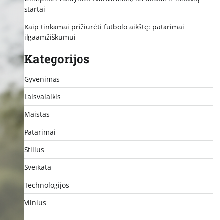
startai
Kaip tinkamai prižiūrėti futbolo aikštę: patarimai
ilgaamžiškumui
Kategorijos
Gyvenimas
Laisvalaikis
Maistas
Patarimai
Stilius
Sveikata
Technologijos
Vilnius