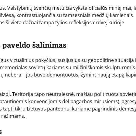
us. Valstybinių švenčių metu čia vyksta oficialūs minėjimai, 
 ir šviesa, kontrastuojančia su tamsesniais medžių kamienais
s ši vieta dažnai tampa tylios refleksijos erdve, kurioje
o paveldo šalinimas
us vizualinius pokyčius, susijusius su geopolitine situacija 
s memorialas sovietų kariams su milžiniškomis skulptūromis
rų nebėra – jos buvo demontuotos, žymint naują etapą kapi
aizdį. Teritorija tapo neutralesnė, mažiau politizuota soviet
tarptautinėmis konvencijomis dėl pagarbos mirusiems), agres
ėms tapti tikru Lietuvos panteonu, kuriame pagrindinis dėmes
s režimams.
s