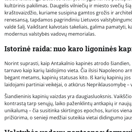
kultūrinis pakilimas. Daugelis vilniečių ir miesto svečių šią
kraštovaizdžio, kuriame susipina gamtos grožis ir architek
renesansą, tapdamos pagrindiniu Lietuvos valstybingumo 
valdė šalį. Vaikštant kalvotais takeliais, galima pamatyti, k
modernus valstybės vadovų memorialas.
Istorinė raida: nuo karo ligoninės kap
Norint suprasti, kaip Antakalnio kapinės atrodo šiandien, būti
tarnavo kaip karių laidojimo vieta. Čia ilsisi Napoleono ar
bėgant metams, kapinių statusas kito. Iš karių kapinių jos
laidojami partiniai veikėjai, o atkūrus Nepriklausomybę – v
Šiandieninis kapinių vaizdas yra daugiasluoksnis. Vaikščio
kontrastą tarp senųjų, laiko paženklintų antkapių ir nauj
unikalumą – čia susitinka skirtingos epochos, kurios viena 
prižiūrima, o senieji medžiai suteikia vietai didingumo 