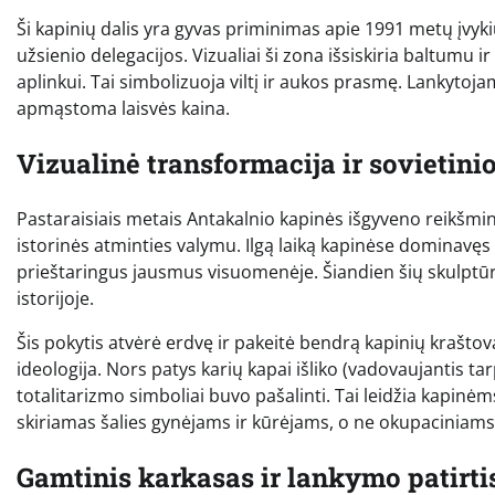
Ši kapinių dalis yra gyvas priminimas apie 1991 metų įvyki
užsienio delegacijos. Vizualiai ši zona išsiskiria baltumu
aplinkui. Tai simbolizuoja viltį ir aukos prasmę. Lankytojam
apmąstoma laisvės kaina.
Vizualinė transformacija ir sovietini
Pastaraisiais metais Antakalnio kapinės išgyveno reikšming
istorinės atminties valymu. Ilgą laiką kapinėse dominavę
prieštaringus jausmus visuomenėje. Šiandien šių skulptū
istorijoje.
Šis pokytis atvėrė erdvę ir pakeitė bendrą kapinių kraštov
ideologija. Nors patys karių kapai išliko (vadovaujantis 
totalitarizmo simboliai buvo pašalinti. Tai leidžia kapin
skiriamas šalies gynėjams ir kūrėjams, o ne okupaciniam
Gamtinis karkasas ir lankymo patirti