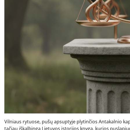
Vilniaus rytuose, pušų apsuptyje plytinčios Antakalnio kapi
tačiau iškalbinga Lietuvos istorijos knyga, kurios puslapiuo