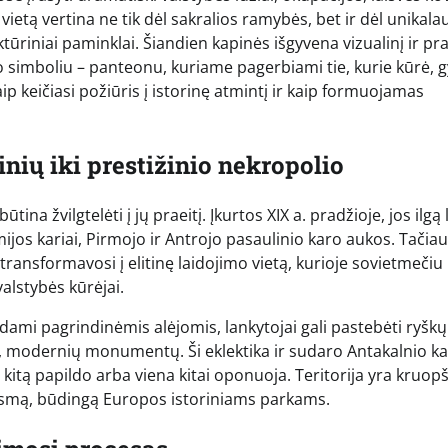
 vietą vertina ne tik dėl sakralios ramybės, bet ir dėl unikala
tūriniai paminklai. Šiandien kapinės išgyvena vizualinį ir pr
simboliu – panteonu, kuriame pagerbiami tie, kurie kūrė, g
aip keičiasi požiūris į istorinę atmintį ir kaip formuojamas
inių iki prestižinio nekropolio
na žvilgtelėti į jų praeitį. Įkurtos XIX a. pradžioje, jos ilgą 
mijos kariai, Pirmojo ir Antrojo pasaulinio karo aukos. Tačiau
 transformavosi į elitinę laidojimo vietą, kurioje sovietmeči
alstybės kūrėjai.
dami pagrindinėmis alėjomis, lankytojai gali pastebėti ryškų
ų, modernių monumentų. Ši eklektika ir sudaro Antakalnio k
kitą papildo arba viena kitai oponuoja. Teritorija yra kruopš
jausmą, būdingą Europos istoriniams parkams.