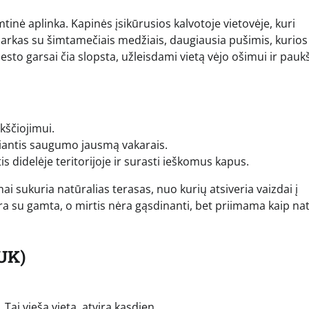
inė aplinka. Kapinės įsikūrusios kalvotoje vietovėje, kuri
arkas su šimtamečiais medžiais, daugiausia pušimis, kurios
sto garsai čia slopsta, užleisdami vietą vėjo ošimui ir pauk
kščiojimui.
kiantis saugumo jausmą vakarais.
 didelėje teritorijoje ir surasti ieškomus kapus.
 sukuria natūralias terasas, nuo kurių atsiveria vaizdai į
era su gamta, o mirtis nėra gąsdinanti, bet priimama kaip nat
UK)
ai vieša vieta, atvira kasdien.