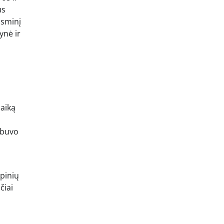
us
asminį
ynė ir
laiką
u buvo
apinių
čiai