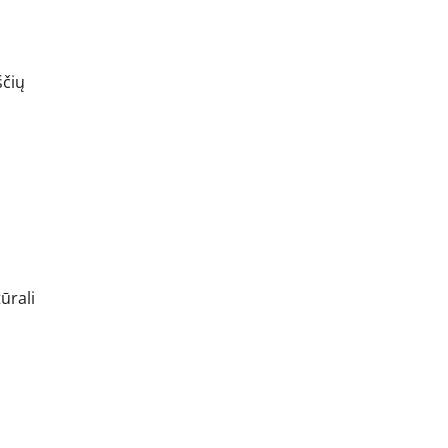
ščių
ūrali