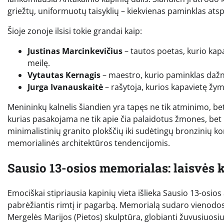
griežtų, uniformuotų taisyklių – kiekvienas paminklas atspi
Šioje zonoje ilsisi tokie grandai kaip:
Justinas Marcinkevičius
– tautos poetas, kurio kap
meilę.
Vytautas Kernagis
– maestro, kurio paminklas dažna
Jurga Ivanauskaitė
– rašytoja, kurios kapavietę žym
Menininkų kalnelis šiandien yra tapęs ne tik atminimo, bet
kurias pasakojama ne tik apie čia palaidotus žmones, bet i
minimalistinių granito plokščių iki sudėtingų bronzinių ko
memorialinės architektūros tendencijomis.
Sausio 13-osios memorialas: laisvės 
Emociškai stipriausia kapinių vieta išlieka Sausio 13-osios 
pabrėžiantis rimtį ir pagarbą. Memorialą sudaro vienodos 
Mergelės Marijos (Pietos) skulptūra, globianti žuvusiuosiu