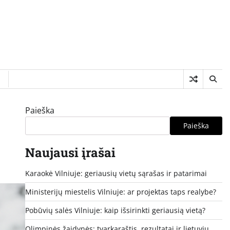
I
Paieška
Paieška
Naujausi įrašai
Karaokė Vilniuje: geriausių vietų sąrašas ir patarimai
Ministerijų miestelis Vilniuje: ar projektas taps realybe?
Pobūvių salės Vilniuje: kaip išsirinkti geriausią vietą?
Olimpinės žaidynės: tvarkaraštis, rezultatai ir lietuvių