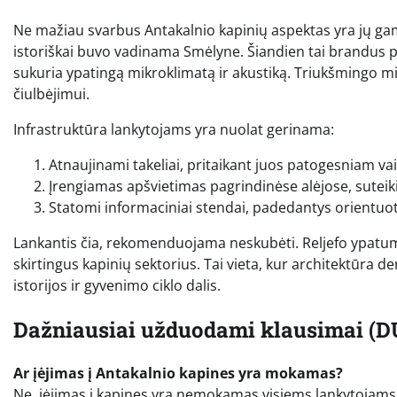
Ne mažiau svarbus Antakalnio kapinių aspektas yra jų gamt
istoriškai buvo vadinama Smėlyne. Šiandien tai brandus p
sukuria ypatingą mikroklimatą ir akustiką. Triukšmingo mie
čiulbėjimui.
Infrastruktūra lankytojams yra nuolat gerinama:
Atnaujinami takeliai, pritaikant juos patogesniam vai
Įrengiamas apšvietimas pagrindinėse alėjose, sutei
Statomi informaciniai stendai, padedantys orientuotis
Lankantis čia, rekomenduojama neskubėti. Reljefo ypatumai
skirtingus kapinių sektorius. Tai vieta, kur architektūra d
istorijos ir gyvenimo ciklo dalis.
Dažniausiai užduodami klausimai (D
Ar įėjimas į Antakalnio kapines yra mokamas?
Ne, įėjimas į kapines yra nemokamas visiems lankytojams. T