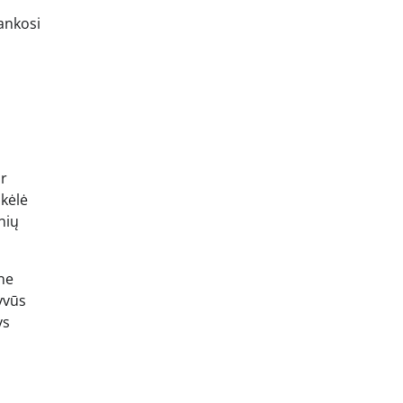
lankosi
ir
 kėlė
nių
ine
yvūs
ys