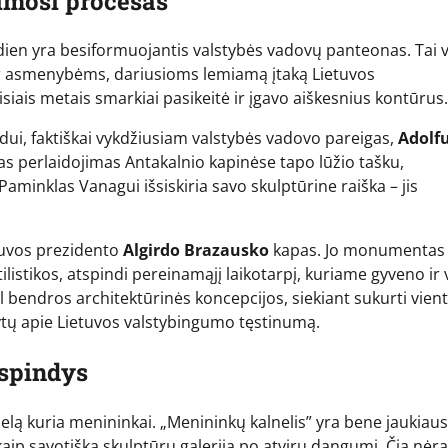
imosi procesas
ndien yra besiformuojantis valstybės vadovų panteonas. Tai v
ir asmenybėms, dariusioms lemiamą įtaką Lietuvos
siais metais smarkiai pasikeitė ir įgavo aiškesnius kontūrus.
dui, faktiškai vykdžiusiam valstybės vadovo pareigas,
Adolfu
ngas perlaidojimas Antakalnio kapinėse tapo lūžio tašku,
Paminklas Vanagui išsiskiria savo skulptūrine raiška – jis
tuvos prezidento
Algirdo Brazausko
kapas. Jo monumentas
ilistikos, atspindi pereinamąjį laikotarpį, kuriame gyveno ir 
 bendros architektūrinės koncepcijos, siekiant sukurti vient
dytų apie Lietuvos valstybingumo tęstinumą.
tspindys
ielą kuria menininkai. „Menininkų kalnelis” yra bene jaukiausi
kaip savotiška skulptūrų galerija po atviru dangumi. Čia nėra