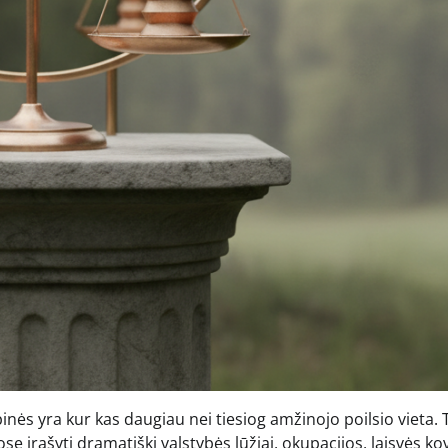
nės yra kur kas daugiau nei tiesiog amžinojo poilsio vieta. Ta
se įrašyti dramatiški valstybės lūžiai, okupacijos, laisvės ko