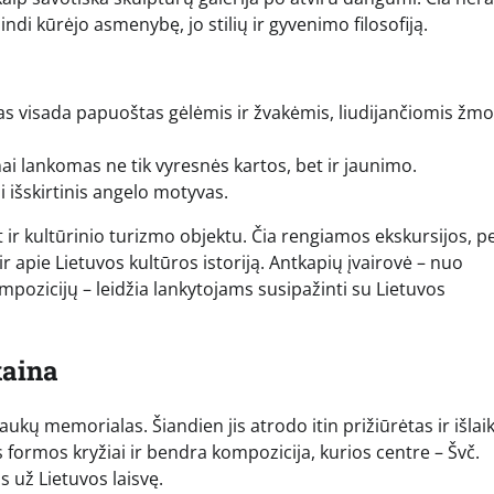
ndi kūrėjo asmenybę, jo stilių ir gyvenimo filosofiją.
as visada papuoštas gėlėmis ir žvakėmis, liudijančiomis žm
i lankomas ne tik vyresnės kartos, bet ir jaunimo.
i išskirtinis angelo motyvas.
 ir kultūrinio turizmo objektu. Čia rengiamos ekskursijos, p
r apie Lietuvos kultūros istoriją. Antkapių įvairovė – nuo
mpozicijų – leidžia lankytojams susipažinti su Lietuvos
kaina
aukų memorialas. Šiandien jis atrodo itin prižiūrėtas ir išlai
formos kryžiai ir bendra kompozicija, kurios centre – Švč.
s už Lietuvos laisvę.