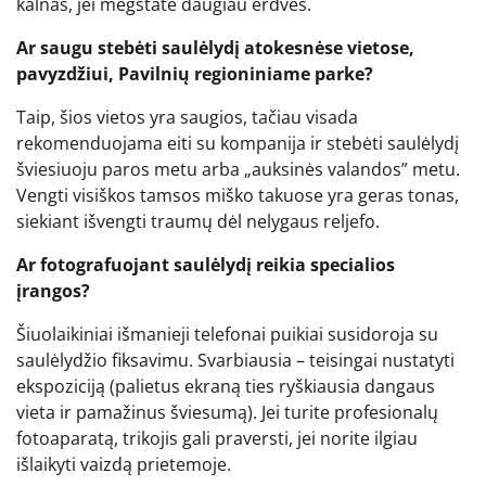
kalnas, jei mėgstate daugiau erdvės.
Ar saugu stebėti saulėlydį atokesnėse vietose,
pavyzdžiui, Pavilnių regioniniame parke?
Taip, šios vietos yra saugios, tačiau visada
rekomenduojama eiti su kompanija ir stebėti saulėlydį
šviesiuoju paros metu arba „auksinės valandos” metu.
Vengti visiškos tamsos miško takuose yra geras tonas,
siekiant išvengti traumų dėl nelygaus reljefo.
Ar fotografuojant saulėlydį reikia specialios
įrangos?
Šiuolaikiniai išmanieji telefonai puikiai susidoroja su
saulėlydžio fiksavimu. Svarbiausia – teisingai nustatyti
ekspoziciją (palietus ekraną ties ryškiausia dangaus
vieta ir pamažinus šviesumą). Jei turite profesionalų
fotoaparatą, trikojis gali praversti, jei norite ilgiau
išlaikyti vaizdą prietemoje.