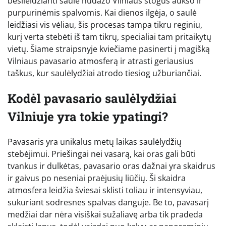
besileidžianti saulė nudažo Vilniaus stogus aukso ir
purpurinėmis spalvomis. Kai dienos ilgėja, o saulė
leidžiasi vis vėliau, šis procesas tampa tikru reginiu,
kurį verta stebėti iš tam tikrų, specialiai tam pritaikytų
vietų. Šiame straipsnyje kviečiame pasinerti į magišką
Vilniaus pavasario atmosferą ir atrasti geriausius
taškus, kur saulėlydžiai atrodo tiesiog užburiančiai.
Kodėl pavasario saulėlydžiai
Vilniuje yra tokie ypatingi?
Pavasaris yra unikalus metų laikas saulėlydžių
stebėjimui. Priešingai nei vasarą, kai oras gali būti
tvankus ir dulkėtas, pavasario oras dažnai yra skaidrus
ir gaivus po neseniai praėjusių liūčių. Ši skaidra
atmosfera leidžia šviesai sklisti toliau ir intensyviau,
sukuriant sodresnes spalvas danguje. Be to, pavasarį
medžiai dar nėra visiškai sužaliavę arba tik pradeda