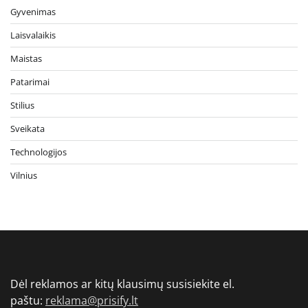
Gyvenimas
Laisvalaikis
Maistas
Patarimai
Stilius
Sveikata
Technologijos
Vilnius
Dėl reklamos ar kitų klausimų susisiekite el.
paštu:
reklama@prisify.lt