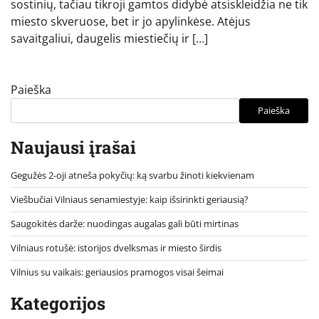
sostinių, tačiau tikroji gamtos didybė atsiskleidžia ne tik
miesto skveruose, bet ir jo apylinkėse. Atėjus
savaitgaliui, daugelis miestiečių ir […]
Paieška
Paieška
Naujausi įrašai
Gegužės 2-oji atneša pokyčių: ką svarbu žinoti kiekvienam
Viešbučiai Vilniaus senamiestyje: kaip išsirinkti geriausią?
Saugokitės darže: nuodingas augalas gali būti mirtinas
Vilniaus rotušė: istorijos dvelksmas ir miesto širdis
Vilnius su vaikais: geriausios pramogos visai šeimai
Kategorijos