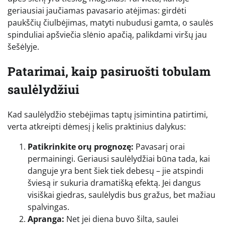
geriausiai jaučiamas pavasario atėjimas: girdėti
paukščių čiulbėjimas, matyti nubudusi gamta, o saulės
spinduliai apšviečia slėnio apačią, palikdami viršų jau
šešėlyje.
Patarimai, kaip pasiruošti tobulam
saulėlydžiui
Kad saulėlydžio stebėjimas taptų įsimintina patirtimi,
verta atkreipti dėmesį į kelis praktinius dalykus:
Patikrinkite orų prognozę:
Pavasarį orai
permainingi. Geriausi saulėlydžiai būna tada, kai
danguje yra bent šiek tiek debesų – jie atspindi
šviesą ir sukuria dramatišką efektą. Jei dangus
visiškai giedras, saulėlydis bus gražus, bet mažiau
spalvingas.
Apranga:
Net jei diena buvo šilta, saulei