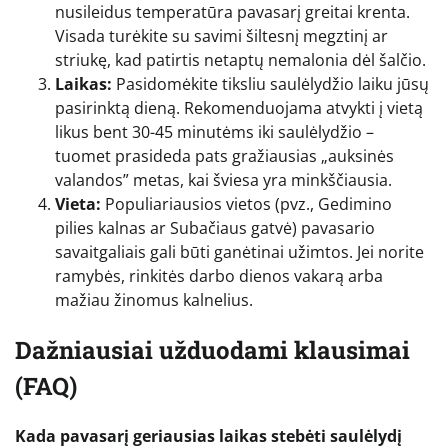
nusileidus temperatūra pavasarį greitai krenta.
Visada turėkite su savimi šiltesnį megztinį ar
striukę, kad patirtis netaptų nemalonia dėl šalčio.
Laikas:
Pasidomėkite tiksliu saulėlydžio laiku jūsų
pasirinktą dieną. Rekomenduojama atvykti į vietą
likus bent 30-45 minutėms iki saulėlydžio –
tuomet prasideda pats gražiausias „auksinės
valandos” metas, kai šviesa yra minkščiausia.
Vieta:
Populiariausios vietos (pvz., Gedimino
pilies kalnas ar Subačiaus gatvė) pavasario
savaitgaliais gali būti ganėtinai užimtos. Jei norite
ramybės, rinkitės darbo dienos vakarą arba
mažiau žinomus kalnelius.
Dažniausiai užduodami klausimai
(FAQ)
Kada pavasarį geriausias laikas stebėti saulėlydį