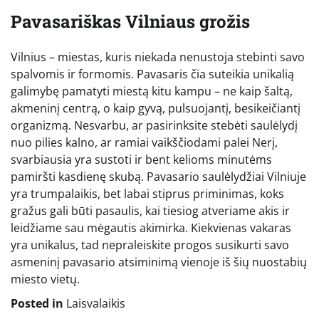
Pavasariškas Vilniaus grožis
Vilnius – miestas, kuris niekada nenustoja stebinti savo
spalvomis ir formomis. Pavasaris čia suteikia unikalią
galimybę pamatyti miestą kitu kampu – ne kaip šaltą,
akmeninį centrą, o kaip gyvą, pulsuojantį, besikeičiantį
organizmą. Nesvarbu, ar pasirinksite stebėti saulėlydį
nuo pilies kalno, ar ramiai vaikščiodami palei Nerį,
svarbiausia yra sustoti ir bent kelioms minutėms
pamiršti kasdienę skubą. Pavasario saulėlydžiai Vilniuje
yra trumpalaikis, bet labai stiprus priminimas, koks
gražus gali būti pasaulis, kai tiesiog atveriame akis ir
leidžiame sau mėgautis akimirka. Kiekvienas vakaras
yra unikalus, tad nepraleiskite progos susikurti savo
asmeninį pavasario atsiminimą vienoje iš šių nuostabių
miesto vietų.
Posted in
Laisvalaikis