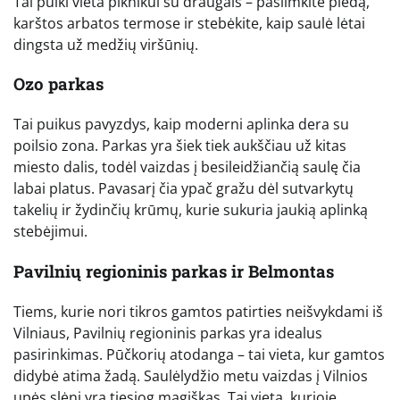
Tai puiki vieta piknikui su draugais – pasiimkite pledą,
karštos arbatos termose ir stebėkite, kaip saulė lėtai
dingsta už medžių viršūnių.
Ozo parkas
Tai puikus pavyzdys, kaip moderni aplinka dera su
poilsio zona. Parkas yra šiek tiek aukščiau už kitas
miesto dalis, todėl vaizdas į besileidžiančią saulę čia
labai platus. Pavasarį čia ypač gražu dėl sutvarkytų
takelių ir žydinčių krūmų, kurie sukuria jaukią aplinką
stebėjimui.
Pavilnių regioninis parkas ir Belmontas
Tiems, kurie nori tikros gamtos patirties neišvykdami iš
Vilniaus, Pavilnių regioninis parkas yra idealus
pasirinkimas. Pūčkorių atodanga – tai vieta, kur gamtos
didybė atima žadą. Saulėlydžio metu vaizdas į Vilnios
upės slėnį yra tiesiog magiškas. Tai vieta, kurioje