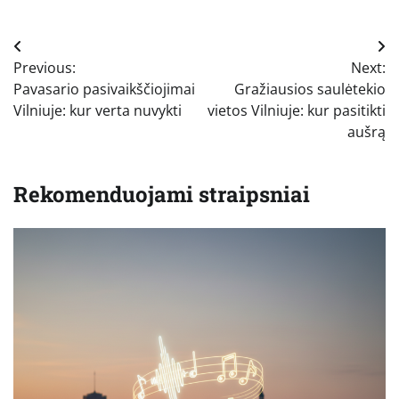
Navigacija
Previous:
Next:
tarp
Pavasario pasivaikščiojimai
Gražiausios saulėtekio
įrašų
Vilniuje: kur verta nuvykti
vietos Vilniuje: kur pasitikti
aušrą
Rekomenduojami straipsniai