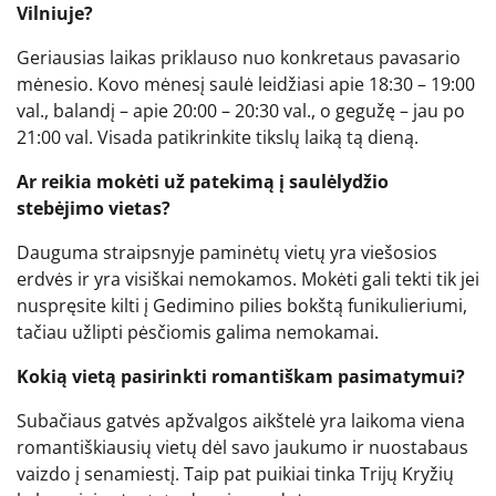
Vilniuje?
Geriausias laikas priklauso nuo konkretaus pavasario
mėnesio. Kovo mėnesį saulė leidžiasi apie 18:30 – 19:00
val., balandį – apie 20:00 – 20:30 val., o gegužę – jau po
21:00 val. Visada patikrinkite tikslų laiką tą dieną.
Ar reikia mokėti už patekimą į saulėlydžio
stebėjimo vietas?
Dauguma straipsnyje paminėtų vietų yra viešosios
erdvės ir yra visiškai nemokamos. Mokėti gali tekti tik jei
nuspręsite kilti į Gedimino pilies bokštą funikulieriumi,
tačiau užlipti pėsčiomis galima nemokamai.
Kokią vietą pasirinkti romantiškam pasimatymui?
Subačiaus gatvės apžvalgos aikštelė yra laikoma viena
romantiškiausių vietų dėl savo jaukumo ir nuostabaus
vaizdo į senamiestį. Taip pat puikiai tinka Trijų Kryžių