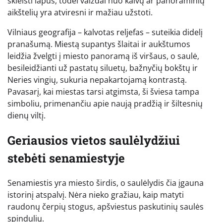
skleisti lapus, todėl vaizdai nuo kalvų ar panoraminių
aikštelių yra atviresni ir mažiau užstoti.
Vilniaus geografija – kalvotas reljefas – suteikia didelį
pranašumą. Miestą supantys šlaitai ir aukštumos
leidžia žvelgti į miesto panoramą iš viršaus, o saulė,
besileidžianti už pastatų siluetų, bažnyčių bokštų ir
Neries vingių, sukuria nepakartojamą kontrastą.
Pavasarį, kai miestas tarsi atgimsta, ši šviesa tampa
simboliu, primenančiu apie naują pradžią ir šiltesnių
dienų viltį.
Geriausios vietos saulėlydžiui
stebėti senamiestyje
Senamiestis yra miesto širdis, o saulėlydis čia įgauna
istorinį atspalvį. Nėra nieko gražiau, kaip matyti
raudonų čerpių stogus, apšviestus paskutinių saulės
spindulių.