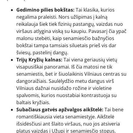
Gedimino pilies bokštas:
Tai klasika, kurios
negalima praleisti. Nors užlipimas į kalną
reikalauja šiek tiek fizinių pastangų, vaizdas nuo
viršaus atlygina viską su kaupiu. Pavasarį čia ypač
malonu stebėti, kaip senamiesčio bažnyčios
bokštai tampa tamsiais siluetais prieš vis dar
šviesų, pastelinį dangų.
Trijų Kryžių kalnas:
Tai viena geriausių vietų
visapusiškai panoramai. Iš čia matosi ne tik
senamiestis, bet ir šiuolaikinis Vilniaus centras su
dangoraižiais. Saulėlydžio metu dangus virš
Vilniaus dažnai nusidažo rožine ir violetine
spalvomis, kurios nuostabiai kontrastuoja su
baltais kryžiais.
Subačiaus gatvės apžvalgos aikštelė:
Tai bene
romantiškiausia vieta senamiestyje. Aikštelė
išsidėsčiusi ant šlaito viršaus, nuo jos atsiveria
platus vaizdas į Užupį ir senamiesčio stogus.