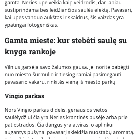
gamta. Neries upė veikia kaip veidrodis, dar labiau
sustiprindama besileidžiančios saulės efektą. Pavasarį,
kai upės vanduo aukštas ir skaidrus, šis vaizdas yra
ypatingai fotogeniškas.
Gamta mieste: kur stebėti saulę su
knyga rankoje
Vilnius garsėja savo žalumos gausa. Jei norite pabėgti
nuo miesto šurmulio ir tiesiog ramiai pasimėgauti
pavasario vakaru, rinkitės vieną iš miesto parkų.
Vingio parkas
Nors Vingio parkas didelis, geriausios vietos
saulėlydžiui čia yra Neries krantinės pusėje arba prie
pat estrados. Čia dangus yra atviras, o aplinkui
augantys pušynai pavasarį skleidžia nuostabų aromatą.