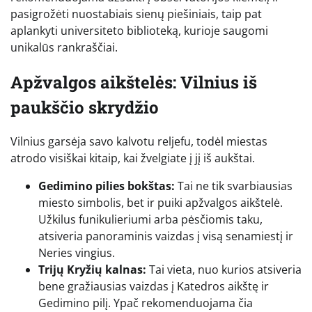
pasigrožėti nuostabiais sienų piešiniais, taip pat
aplankyti universiteto biblioteką, kurioje saugomi
unikalūs rankraščiai.
Apžvalgos aikštelės: Vilnius iš
paukščio skrydžio
Vilnius garsėja savo kalvotu reljefu, todėl miestas
atrodo visiškai kitaip, kai žvelgiate į jį iš aukštai.
Gedimino pilies bokštas:
Tai ne tik svarbiausias
miesto simbolis, bet ir puiki apžvalgos aikštelė.
Užkilus funikulieriumi arba pėsčiomis taku,
atsiveria panoraminis vaizdas į visą senamiestį ir
Neries vingius.
Trijų Kryžių kalnas:
Tai vieta, nuo kurios atsiveria
bene gražiausias vaizdas į Katedros aikštę ir
Gedimino pilį. Ypač rekomenduojama čia