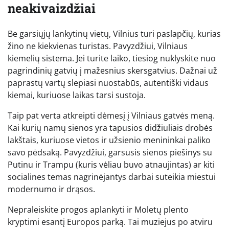
neakivaizdžiai
Be garsiųjų lankytinų vietų, Vilnius turi paslapčių, kurias
žino ne kiekvienas turistas. Pavyzdžiui, Vilniaus
kiemelių sistema. Jei turite laiko, tiesiog nuklyskite nuo
pagrindinių gatvių į mažesnius skersgatvius. Dažnai už
paprastų vartų slepiasi nuostabūs, autentiški vidaus
kiemai, kuriuose laikas tarsi sustoja.
Taip pat verta atkreipti dėmesį į Vilniaus gatvės meną.
Kai kurių namų sienos yra tapusios didžiuliais drobės
lakštais, kuriuose vietos ir užsienio menininkai paliko
savo pėdsaką. Pavyzdžiui, garsusis sienos piešinys su
Putinu ir Trampu (kuris vėliau buvo atnaujintas) ar kiti
socialines temas nagrinėjantys darbai suteikia miestui
modernumo ir drąsos.
Nepraleiskite progos aplankyti ir Moletų plento
kryptimi esantį Europos parką. Tai muziejus po atviru