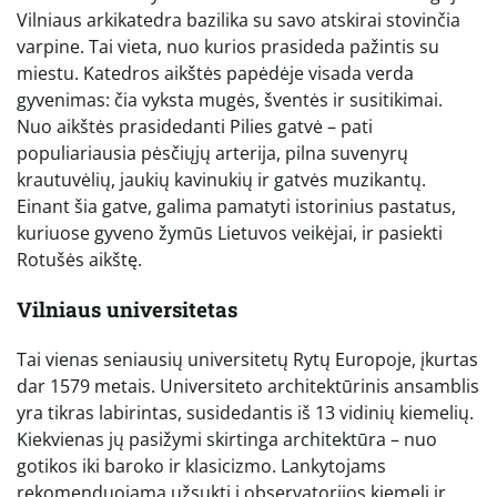
Vilniaus arkikatedra bazilika su savo atskirai stovinčia
varpine. Tai vieta, nuo kurios prasideda pažintis su
miestu. Katedros aikštės papėdėje visada verda
gyvenimas: čia vyksta mugės, šventės ir susitikimai.
Nuo aikštės prasidedanti Pilies gatvė – pati
populiariausia pėsčiųjų arterija, pilna suvenyrų
krautuvėlių, jaukių kavinukių ir gatvės muzikantų.
Einant šia gatve, galima pamatyti istorinius pastatus,
kuriuose gyveno žymūs Lietuvos veikėjai, ir pasiekti
Rotušės aikštę.
Vilniaus universitetas
Tai vienas seniausių universitetų Rytų Europoje, įkurtas
dar 1579 metais. Universiteto architektūrinis ansamblis
yra tikras labirintas, susidedantis iš 13 vidinių kiemelių.
Kiekvienas jų pasižymi skirtinga architektūra – nuo
gotikos iki baroko ir klasicizmo. Lankytojams
rekomenduojama užsukti į observatorijos kiemelį ir