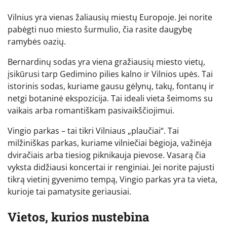
Vilnius yra vienas žaliausių miestų Europoje. Jei norite
pabėgti nuo miesto šurmulio, čia rasite daugybę
ramybės oazių.
Bernardinų sodas yra viena gražiausių miesto vietų,
įsikūrusi tarp Gedimino pilies kalno ir Vilnios upės. Tai
istorinis sodas, kuriame gausu gėlynų, takų, fontanų ir
netgi botaninė ekspozicija. Tai ideali vieta šeimoms su
vaikais arba romantiškam pasivaikščiojimui.
Vingio parkas – tai tikri Vilniaus „plaučiai“. Tai
milžiniškas parkas, kuriame vilniečiai bėgioja, važinėja
dviračiais arba tiesiog piknikauja pievose. Vasarą čia
vyksta didžiausi koncertai ir renginiai. Jei norite pajusti
tikrą vietinį gyvenimo tempą, Vingio parkas yra ta vieta,
kurioje tai pamatysite geriausiai.
Vietos, kurios nustebina