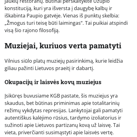
jaukių restoranų. Būtinai perskaitykite Užupio
konstituciją, kuri yra išversta į daugybę kalbų ir
iškabinta Paupio gatvėje. Vienas iš punktų skelbia:
„Žmogus turi teisę būti laimingas“. Tai puikiai atspindi
visą šio rajono filosofiją.
Muziejai, kuriuos verta pamatyti
Vilnius siūlo platų muziejų pasirinkimą, kurie leidžia
giliau pažinti Lietuvos praeitį ir dabartį.
Okupacijų ir laisvės kovų muziejus
Įsikūręs buvusiame KGB pastate, šis muziejus yra
skaudus, bet būtinas priminimas apie totalitarinių
režimų vykdytas represijas. Lankytojai gali pamatyti
autentiškus kalėjimo rūsius, tardymo izoliatorius ir
sužinoti apie Lietuvos partizanų kovą už laisvę. Tai
vieta, priverčianti susimąstyti apie laisvės vertę.