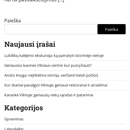
Paieška
Paieška
Naujausi įrašai
Lukiškių kalėjimo ekskursija: ką pamatyti istorinėje vietoje
Geriausios kavinės Vilniaus centre: kur pusryčiauti?
Anūto knyga: neįtikėtina istorija, verčianti keisti požiūrį
Kur skaniai pavalgyti Vilniuje: geriausi restoranai ir atradimai
Karaokė Vilniuje: geriausių vietų sąrašas ir patarimai
Kategorijos
Gyvenimas
Laisvalaikis