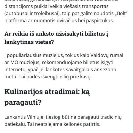
distancijoms puikiai veikia viešasis transportas
(autobusai ir troleibusai), taip pat galite naudotis „Bolt“
platforma ar nuomotis dviračius bei paspirtukus.
Ar reikia iš anksto užsisakyti bilietus į
lankytinas vietas?
Į populiariausius muziejus, tokius kaip Valdovų rūmai
ar MO muziejus, rekomenduojame bilietus įsigyti
internetu, ypač jei lankotės savaitgaliais ar sezono
metu. Tai padės išvengti eilių prie kasų.
Kulinarijos atradimai: ką
paragauti?
Lankantis Vilniuje, tiesiog būtina paragauti tradicinių
patiekalų. Tai neatsiejama kelionės patirtis.