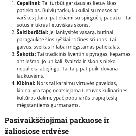
Cepelinai:
Tai turbūt garsiausias lietuviškas
patiekalas. Bulvių tarkių kukuliai su mėsos ar
varškės įdaru, patiekiami su spirgučių padažu – tai
sotus ir tikras lietuviškas skonis.
Šaltibarščiai:
Jei lankysitės vasarą, būtinai
paragaukite šios ryškiai rožinės sriubos. Tai
gaivus, sveikas ir labai mėgstamas patiekalas.
Šakotis:
Tai tradicinis šventinis pyragas, kepamas
ant iešmo. Jo unikali išvaizda ir skonis nieko
nepalieka abejingo. Tai taip pat puiki dovana
lauktuvėms.
Kibinai:
Nors tai karaimų virtuvės paveldas,
kibinai yra tapę neatsiejama Lietuvos kulinarinės
kultūros dalimi, ypač populiarūs trapią tešlą
mėgstantiems gurmanams.
Pasivaikščiojimai parkuose ir
žaliosiose erdvėse