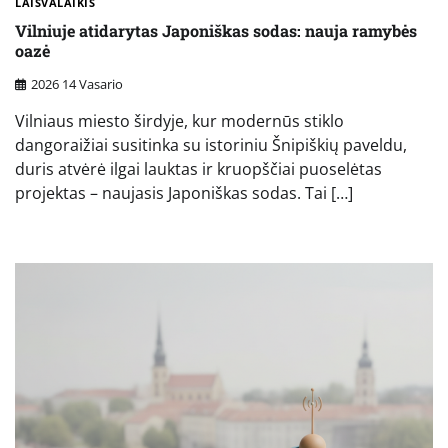
LAISVALAIKIS
Vilniuje atidarytas Japoniškas sodas: nauja ramybės
oazė
2026 14 Vasario
Vilniaus miesto širdyje, kur modernūs stiklo
dangoraižiai susitinka su istoriniu Šnipiškių paveldu,
duris atvėrė ilgai lauktas ir kruopščiai puoselėtas
projektas – naujasis Japoniškas sodas. Tai […]