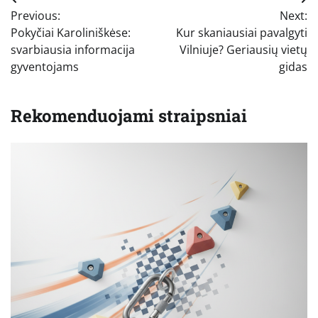
Navigacija
Previous:
Next:
tarp
Pokyčiai Karoliniškėse:
Kur skaniausiai pavalgyti
įrašų
svarbiausia informacija
Vilniuje? Geriausių vietų
gyventojams
gidas
Rekomenduojami straipsniai