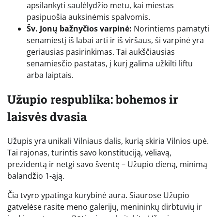
apsilankyti saulėlydžio metu, kai miestas
pasipuošia auksinėmis spalvomis.
Šv. Jonų bažnyčios varpinė:
Norintiems pamatyti
senamiestį iš labai arti ir iš viršaus, ši varpinė yra
geriausias pasirinkimas. Tai aukščiausias
senamiesčio pastatas, į kurį galima užkilti liftu
arba laiptais.
Užupio respublika: bohemos ir
laisvės dvasia
Užupis yra unikali Vilniaus dalis, kurią skiria Vilnios upė.
Tai rajonas, turintis savo konstituciją, vėliavą,
prezidentą ir netgi savo šventę – Užupio dieną, minimą
balandžio 1-ąją.
Čia tvyro ypatinga kūrybinė aura. Siaurose Užupio
gatvelėse rasite meno galerijų, menininkų dirbtuvių ir