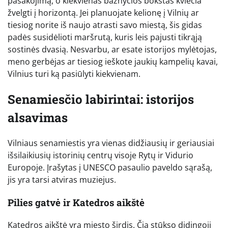
pasakojimą, o kiekvienas bažnyčios bokštas kviečia
žvelgti į horizontą. Jei planuojate kelionę į Vilnių ar
tiesiog norite iš naujo atrasti savo miestą, šis gidas
padės susidėlioti maršrutą, kuris leis pajusti tikrąją
sostinės dvasią. Nesvarbu, ar esate istorijos mylėtojas,
meno gerbėjas ar tiesiog ieškote jaukių kampelių kavai,
Vilnius turi ką pasiūlyti kiekvienam.
Senamiesčio labirintai: istorijos
alsavimas
Vilniaus senamiestis yra vienas didžiausių ir geriausiai
išsilaikiusių istorinių centrų visoje Rytų ir Vidurio
Europoje. Įrašytas į UNESCO pasaulio paveldo sąrašą,
jis yra tarsi atviras muziejus.
Pilies gatvė ir Katedros aikštė
Katedros aikštė yra miesto širdis. Čia stūkso didingoji