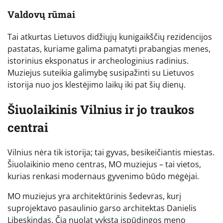
Valdovų rūmai
Tai atkurtas Lietuvos didžiųjų kunigaikščių rezidencijos
pastatas, kuriame galima pamatyti prabangias menes,
istorinius eksponatus ir archeologinius radinius.
Muziejus suteikia galimybę susipažinti su Lietuvos
istorija nuo jos klestėjimo laikų iki pat šių dienų.
Šiuolaikinis Vilnius ir jo traukos
centrai
Vilnius nėra tik istorija; tai gyvas, besikeičiantis miestas.
Šiuolaikinio meno centras, MO muziejus – tai vietos,
kurias renkasi modernaus gyvenimo būdo mėgėjai.
MO muziejus yra architektūrinis šedevras, kurį
suprojektavo pasaulinio garso architektas Danielis
Libeskindas. Čia nuolat vyksta įspūdingos meno