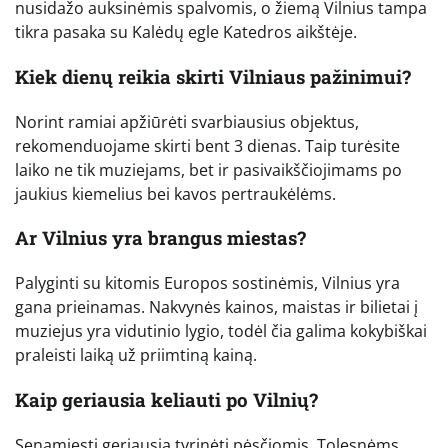
nusidažo auksinėmis spalvomis, o žiemą Vilnius tampa
tikra pasaka su Kalėdų egle Katedros aikštėje.
Kiek dienų reikia skirti Vilniaus pažinimui?
Norint ramiai apžiūrėti svarbiausius objektus,
rekomenduojame skirti bent 3 dienas. Taip turėsite
laiko ne tik muziejams, bet ir pasivaikščiojimams po
jaukius kiemelius bei kavos pertraukėlėms.
Ar Vilnius yra brangus miestas?
Palyginti su kitomis Europos sostinėmis, Vilnius yra
gana prieinamas. Nakvynės kainos, maistas ir bilietai į
muziejus yra vidutinio lygio, todėl čia galima kokybiškai
praleisti laiką už priimtiną kainą.
Kaip geriausia keliauti po Vilnių?
Senamiestį geriausia tyrinėti pėsčiomis. Tolesnėms