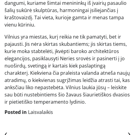
dangumi, kuriame šimtai menininkų iš įvairių pasaulio
šalių sukūrė skulptūras, harmoningai įsiliejančias į
kraštovaizdį. Tai vieta, kurioje gamta ir menas tampa
vienu kūriniu.
Vilnius yra miestas, kurį reikia ne tik pamatyti, bet ir
pajausti. Jis nėra skirtas skubantiems; jis skirtas tiems,
kurie moka stabtelėti, įkvėpti baroko architektūros
elegancijos, pasiklausyti Neries srovės ir pasinerti į jo
nuoširdų, svetingą ir kartais kiek paslaptingą
charakterį. Kiekviena čia praleista valanda atneša naujų
atradimų, o kiekvienas sugrįžimas leidžia atrasti tai, kas
anksčiau liko nepastebėta. Vilnius laukia jūsų – leiskite
sau būti nustebintiems šio žavaus šiaurietiškos dvasios
ir pietietiško temperamento lydinio.
Posted in
Laisvalaikis