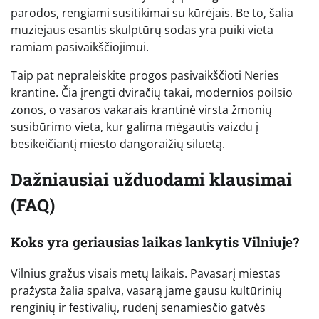
parodos, rengiami susitikimai su kūrėjais. Be to, šalia
muziejaus esantis skulptūrų sodas yra puiki vieta
ramiam pasivaikščiojimui.
Taip pat nepraleiskite progos pasivaikščioti Neries
krantine. Čia įrengti dviračių takai, modernios poilsio
zonos, o vasaros vakarais krantinė virsta žmonių
susibūrimo vieta, kur galima mėgautis vaizdu į
besikeičiantį miesto dangoraižių siluetą.
Dažniausiai užduodami klausimai
(FAQ)
Koks yra geriausias laikas lankytis Vilniuje?
Vilnius gražus visais metų laikais. Pavasarį miestas
pražysta žalia spalva, vasarą jame gausu kultūrinių
renginių ir festivalių, rudenį senamiesčio gatvės