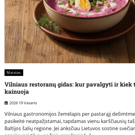
Maistas
Vilniaus restoranų gidas: kur pavalgyti ir kiek 
kainuoja
2026 19 Vasario
Vilniaus gastronomijos žemėlapis per pastarąjį dešimtme
pasikeitė neatpažįstamai, tapdamas vienu karščiausių ta
Baltijos šalių regione. Jei anksčiau Lietuvos sostinė sveči