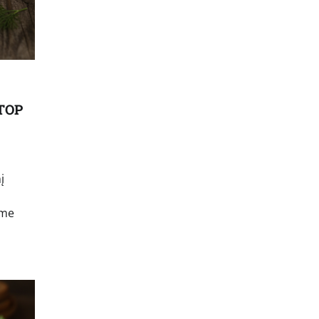
 TOP
į
ame