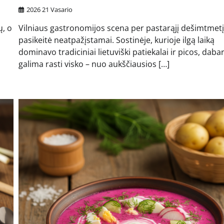
2026 21 Vasario
ų, o
Vilniaus gastronomijos scena per pastarąjį dešimtmetį
pasikeitė neatpažįstamai. Sostinėje, kurioje ilgą laiką
dominavo tradiciniai lietuviški patiekalai ir picos, daba
galima rasti visko – nuo aukščiausios […]