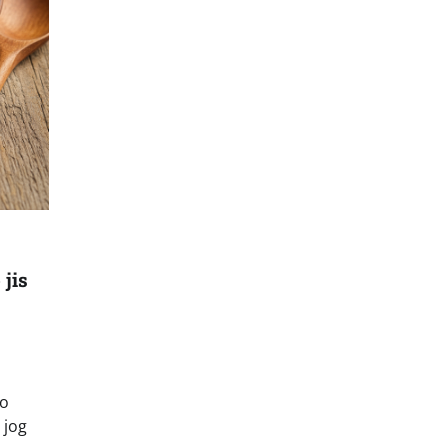
 jis
jo
 jog