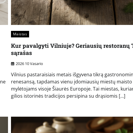
Maistas
Kur pavalgyti Vilniuje? Geriausių restoranų
sąrašas
2026 10 Vasario
Vilnius pastaraisiais metais išgyvena tikrą gastronomin
one
renesansą, tapdamas vienu įdomiausių miestų maisto
mylėtojams visoje Šiaurės Europoje. Tai miestas, kuri
gilios istorinės tradicijos persipina su drąsiomis […]