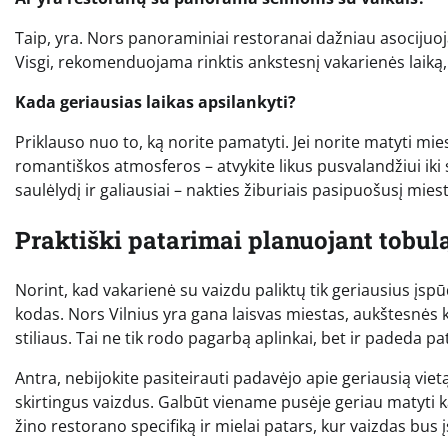
Taip, yra. Nors panoraminiai restoranai dažniau asocijuoj
Visgi, rekomenduojama rinktis ankstesnį vakarienės laiką
Kada geriausias laikas apsilankyti?
Priklauso nuo to, ką norite pamatyti. Jei norite matyti mie
romantiškos atmosferos – atvykite likus pusvalandžiui iki 
saulėlydį ir galiausiai – nakties žiburiais pasipuošusį miest
Praktiški patarimai planuojant tobul
Norint, kad vakarienė su vaizdu paliktų tik geriausius įspū
kodas. Nors Vilnius yra gana laisvas miestas, aukštesnės
stiliaus. Tai ne tik rodo pagarbą aplinkai, bet ir padeda 
Antra, nebijokite pasiteirauti padavėjo apie geriausią vietą.
skirtingus vaizdus. Galbūt viename pusėje geriau matyti ka
žino restorano specifiką ir mielai patars, kur vaizdas bu