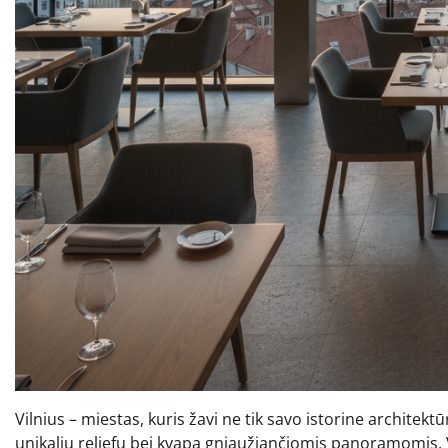
Vilnius – miestas, kuris žavi ne tik savo istorine architek
unikaliu reljefu bei kvapą gniaužiančiomis panoramomis. Vak