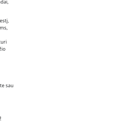
adai,
estį,
ems,
turi
žio
ite sau
ž