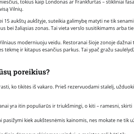
dmiesčius, tokius kaip Londonas ar Frankfurtas – stikliniai fas
isą Vilnių.
i 15 aukštų aukštyje, suteikia galimybę matyti ne tik senami
s bei žaliąsias zonas. Tai vieta verslo susitikimams arba ti
Vilniaus moderniuoju veidu. Restoranai šioje zonoje dažnai 
upės tėkmę ir kitapus esančius parkus. Tai ypač gražu saulėlyd
jūsų poreikius?
asti, ko tikitės iš vakaro. Prieš rezervuodami stalelį, užduok
i yra itin populiarūs ir triukšmingi, o kiti – ramesni, skirti
i pasižymi kiek aukštesnėmis kainomis, nes mokate ne tik u