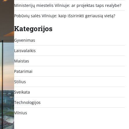
Ministerijų miestelis Vilniuje: ar projektas taps realybe?
Pobūvių salės Vilniuje: kaip išsirinkti geriausią vietą?
Kategorijos
Gyvenimas
Laisvalaikis
Maistas
Patarimai
Stilius
Sveikata
Technologijos
Vilnius