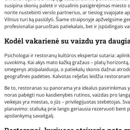
susipina skonių paletė ir vizualinis pasigėrėjimas miesto
norite nustebinti verslo partnerius, ar tiesiog svajojate a
Vilnius turi ką pasiūlyti. Šiame straipsnyje apžvelgsime g
profesionaliai paruoštais patiekalais, bet ir įspūdingais v
Kodėl vakarienė su vaizdu yra daugi
Psichologai ir restoranų kultūros ekspertai sutaria: aplink
suvokimą. Kai akys mato kažką gražaus – platų horizontą,
smegenys atsipalaiduoja, o patiekalų skonis dažnai atrodo
geografinės padėties. Kalvotas reljefas leidžia restoranams 
Be to, restoranas su panorama yra idealus pasirinkimas y
noras pabėgti nuo kasdienybės rutinos, vaizdas pro langą 
veikėjas yra miestas, o jūs – privilegijuotas stebėtojas. Sva
planavimo: staliuką prie lango geriausia rezervuoti bent pri
apsilankymą savaitgalį.