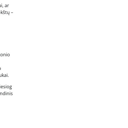
i, ar
okštų –
konio
o
ukai.
iesiog
indinis