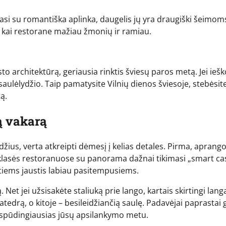
asi su romantiška aplinka, daugelis jų yra draugiški šeimom
, kai restorane mažiau žmonių ir ramiau.
sto architektūrą, geriausia rinktis šviesų paros metą. Jei ieš
saulėlydžio. Taip pamatysite Vilnių dienos šviesoje, stebėsit
ą.
ą vakarą
džius, verta atkreipti dėmesį į kelias detales. Pirma, aprang
 klasės restoranuose su panorama dažnai tikimasi „smart ca
patiems jaustis labiau pasitempusiems.
 Net jei užsisakėte staliuką prie lango, kartais skirtingi langa
tedrą, o kitoje – besileidžiančią saulę. Padavėjai paprastai 
s įspūdingiausias jūsų apsilankymo metu.