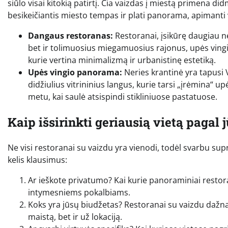
siūlo visai kitokią patirtį. Čia vaizdas į miestą primena di
besikeičiantis miesto tempas ir plati panorama, apimanti v
Dangaus restoranas:
Restoranai, įsikūrę daugiau ne
bet ir tolimuosius miegamuosius rajonus, upės vingiu
kurie vertina minimalizmą ir urbanistinę estetiką.
Upės vingio panorama:
Neries krantinė yra tapusi 
didžiulius vitrininius langus, kurie tarsi „įrėmina“ 
metu, kai saulė atsispindi stikliniuose pastatuose.
Kaip išsirinkti geriausią vietą pagal 
Ne visi restoranai su vaizdu yra vienodi, todėl svarbu supr
kelis klausimus:
Ar ieškote privatumo? Kai kurie panoraminiai restorana
intymesniems pokalbiams.
Koks yra jūsų biudžetas? Restoranai su vaizdu dažna
maistą, bet ir už lokaciją.