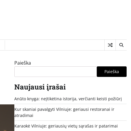
I
Paieška
Paieška
Naujausi įrašai
Anūto knyga: neįtikėtina istorija, verčianti keisti požiūrį
Kur skaniai pavalgyti Vilniuje: geriausi restoranai ir
atradimai
Karaokė Vilniuje: geriausių vietų sąrašas ir patarimai