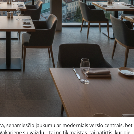
tūra, senamiesčio jaukumu ar moderniais verslo centrais, bet 
arienė su vaizdu – tai ne tik maistas, tai patirtis, kurioje