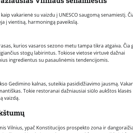
ražiausias Vilniaus senamiestis
iau, kaip vakarienė su vaizdu į UNESCO saugomą senamiestį. Či
eja į vientisą, harmoningą paveikslą.
asas, kurios vasaros sezono metu tampa tikra atgaiva. Čia g
giančius stogų labirintus. Tokiose vietose virtuvė dažnai
nius ingredientus su pasaulinėmis tendencijomis.
tūkso Gedimino kalnas, suteikia pasididžiavimo jausmą. Vakar
mantiškas. Tokie restoranai dažniausiai siūlo aukštos klasės
ą vaizdą.
ukštumų
nis Vilnius, ypač Konstitucijos prospekto zona ir dangoraižia