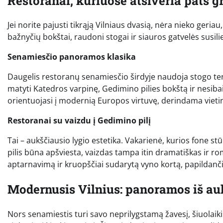
Restoranai, kuriuose atsiveria pats g
Jei norite pajusti tikrąją Vilniaus dvasią, nėra nieko ger
bažnyčių bokštai, raudoni stogai ir siauros gatvelės susili
Senamiesčio panoramos klasika
Daugelis restoranų senamiesčio širdyje naudoja stogo ter
matyti Katedros varpinę, Gedimino pilies bokštą ir nesibai
orientuojasi į modernią Europos virtuvę, derindama vieti
Restoranai su vaizdu į Gedimino pilį
Tai – aukščiausio lygio estetika. Vakarienė, kurios fone s
pilis būna apšviesta, vaizdas tampa itin dramatiškas ir ro
aptarnavimą ir kruopščiai sudarytą vyno kortą, papildanči
Modernusis Vilnius: panoramos iš a
Nors senamiestis turi savo neprilygstamą žavesį, šiuolaiki