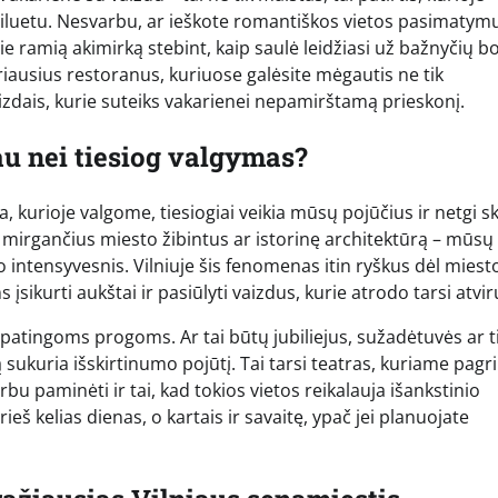
 siluetu. Nesvarbu, ar ieškote romantiškos vietos pasimatymu
pie ramią akimirką stebint, kaip saulė leidžiasi už bažnyčių b
eriausius restoranus, kuriuose galėsite mėgautis ne tik
aizdais, kurie suteiks vakarienei nepamirštamą prieskonį.
au nei tiesiog valgymas?
a, kurioje valgome, tiesiogiai veikia mūsų pojūčius ir netgi s
 mirgančius miesto žibintus ar istorinę architektūrą – mūsų
 intensyvesnis. Vilniuje šis fenomenas itin ryškus dėl miest
įsikurti aukštai ir pasiūlyti vaizdus, kurie atrodo tarsi atvir
patingoms progoms. Ar tai būtų jubiliejus, sužadėtuvės ar t
sukuria išskirtinumo pojūtį. Tai tarsi teatras, kuriame pagr
rbu paminėti ir tai, kad tokios vietos reikalauja išankstinio
eš kelias dienas, o kartais ir savaitę, ypač jei planuojate