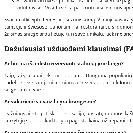
Ar svarbi virtuvės specifika? Kai kuriose vietose pagr
vidutiniškas. Visada verta patikrinti atsiliepimus api
Svarbu atkreipti dėmesį ir į sezoniškumą. Vilniuje vasara
tamsoje ir šviesose, panoraminiai restoranai su šildomom
žaismas sniege arba lietuje turi savo unikalų, kiek melancho
Dažniausiai užduodami klausimai (F
Ar būtina iš anksto rezervuoti staliuką prie lango?
Taip, tai yra labai rekomenduojama. Dauguma populiarių r
todėl jie rezervuojami pirmiausia. Rezervuojant telefonu 
su geriausiu vaizdu.
Ar vakarienė su vaizdu yra brangesnė?
Dažniausiai – taip. Išskirtinė lokacija, pastatų nuomos k
lankytojų sutinka, kad tai yra pagrįsta kaina už nepamiršt
Ar yra restoranų su panorama šeimoms su vaikais?