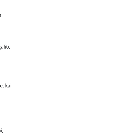
a
alite
e, kai
i,