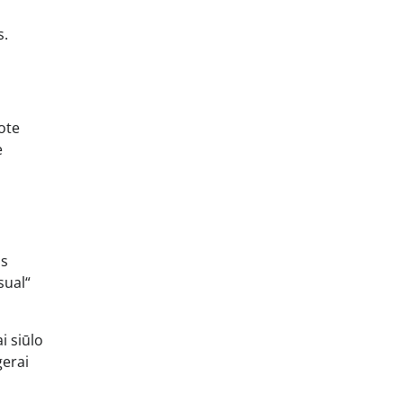
s.
kote
e
os
sual“
i siūlo
gerai