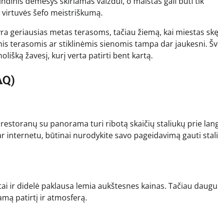
indinis dėmesys skiriamas vaizdui, o maistas gali būti tik
e virtuvės šefo meistriškumą.
 yra geriausias metas terasoms, tačiau žiemą, kai miestas sk
is terasomis ar stiklinėmis sienomis tampa dar jaukesni. Šv
lišką žavesį, kurį verta patirti bent kartą.
AQ)
estoranų su panorama turi ribotą skaičių staliukų prie lan
ar internetu, būtinai nurodykite savo pageidavimą gauti stal
aštai ir didelė paklausa lemia aukštesnes kainas. Tačiau dau
amą patirtį ir atmosferą.