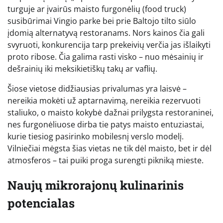
turguje ar įvairūs maisto furgonėlių (food truck)
susibūrimai Vingio parke bei prie Baltojo tilto siūlo
įdomią alternatyvą restoranams. Nors kainos čia gali
svyruoti, konkurencija tarp prekeivių verčia jas išlaikyti
proto ribose. Čia galima rasti visko – nuo mėsainių ir
dešrainių iki meksikietiškų takų ar vaflių.
Šiose vietose didžiausias privalumas yra laisvė –
nereikia mokėti už aptarnavimą, nereikia rezervuoti
staliuko, o maisto kokybė dažnai prilygsta restoraninei,
nes furgonėliuose dirba tie patys maisto entuziastai,
kurie tiesiog pasirinko mobilesnį verslo modelį.
Vilniečiai mėgsta šias vietas ne tik dėl maisto, bet ir dėl
atmosferos – tai puiki proga surengti pikniką mieste.
Naujų mikrorajonų kulinarinis
potencialas