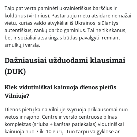
Taip pat verta paminėti ukrainietiškus barščius ir
koldūnus (virtinius). Pastaruoju metu atsidarė nemažai
vietų, kurias valdo atvykėliai iš Ukrainos, siūlantys
autentiškus, rankų darbo gaminius. Tai ne tik skanus,
bet ir socialiai atsakingas būdas pavalgyti, remiant
smulkųjį verslą.
Dažniausiai užduodami klausimai
(DUK)
Kiek vidutiniškai kainuoja dienos pietūs
Vilniuje?
Dienos pietų kaina Vilniuje svyruoja priklausomai nuo
vietos ir rajono. Centre ir verslo centruose pilnas
komplektas (sriuba + karštas patiekalas) vidutiniškai
kainuoja nuo 7 iki 10 eurų. Tuo tarpu valgyklose ar