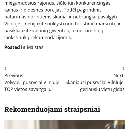
miegamuosius rajonus, siūlo itin konkurencingas
kainas ir didesnes porcijas. Todėl pagrindinis
patarimas norintiems skaniai ir nebrangiai pavalgyti
Vilniuje – nebijokite nuklysti nuo turistinių maršrutų ir
pasikliaukite vietinių gyventojų, o ne turistinių
lankstinukų rekomendacijomis.
Posted in
Maistas
Navigacija
Previous:
Next:
tarp
Vėlyvieji pusryčiai Vilniuje:
Skaniausi pusryčiai Vilniuje:
įrašų
TOP vietos savaitgaliui
geriausių vietų gidas
Rekomenduojami straipsniai