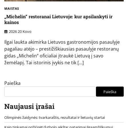
MAISTAS
„Michelin“ restoranai Lietuvoje: kur apsilankyti ir
kainos
2026 20 Kovo
Ilgai laukta akimirka Lietuvos gastronomijos pasaulyje
pagaliau atėjo – prestižiškiausias pasaulyje restoranų
gidas „Michelin“ oficialiai įtraukė Lietuvą į savo
žemėlapį. Tai istorinis įvykis ne tik […]
Paieška
Paieška
Naujausi įrašai
Olimpinės žaidynės: tvarkaraštis, rezultatai ir lietuvių startai
Kaip tinkamai prižiūrėti futbolo aikštę: patarimai ilgaamžiškumui