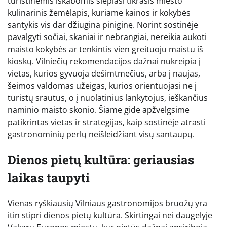
turistinėmis iškabomis slepiasi tikrasis miesto
kulinarinis žemėlapis, kuriame kainos ir kokybės
santykis vis dar džiugina piniginę. Norint sostinėje
pavalgyti sočiai, skaniai ir nebrangiai, nereikia aukoti
maisto kokybės ar tenkintis vien greituoju maistu iš
kioskų. Vilniečių rekomendacijos dažnai nukreipia į
vietas, kurios gyvuoja dešimtmečius, arba į naujas,
šeimos valdomas užeigas, kurios orientuojasi ne į
turistų srautus, o į nuolatinius lankytojus, ieškančius
naminio maisto skonio. Šiame gide apžvelgsime
patikrintas vietas ir strategijas, kaip sostinėje atrasti
gastronominių perlų neišleidžiant visų santaupų.
Dienos pietų kultūra: geriausias
laikas taupyti
Vienas ryškiausių Vilniaus gastronomijos bruožų yra
itin stipri dienos pietų kultūra. Skirtingai nei daugelyje