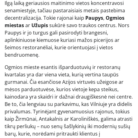
Ilgą laiką geriausios maitinimo vietos koncentravosi
senamiestyje, tačiau pastaraisiais metais pastebima
decentralizacija. Tokie rajonai kaip
Paupys
,
Ogmios
miestas
ar
Užupis
sukūrė savo traukos centrus. Nors
Paupys ir jo turgus gali pasirodyti brangesni,
aplinkiniuose kiemuose kuriasi mažos picerijos ar
šeimos restoranėliai, kurie orientuojasi į vietos
bendruomenę.
Ogmios mieste esantis išparduotuvių ir restoranų
kvartalas yra dar viena vieta, kurią vertina taupūs
gurmanai. Čia esančiose Azijos virtuvės užeigose ar
mėsos parduotuvėse, kurios vietoje kepa steikus,
kainodara yra skaidri ir dažnai draugiškesnė nei centre.
Be to, čia lengviau su parkavimu, kas Vilniuje yra didelis
privalumas. Tyrinėjant gyvenamuosius rajonus, tokius
kaip Žirmūnai, Antakalnis ar Karoliniškės, galima atrasti
tikrų perliukų – nuo senų šašlykinių iki modernių sušių
barų, kurie, norėdami pritraukti klientus į