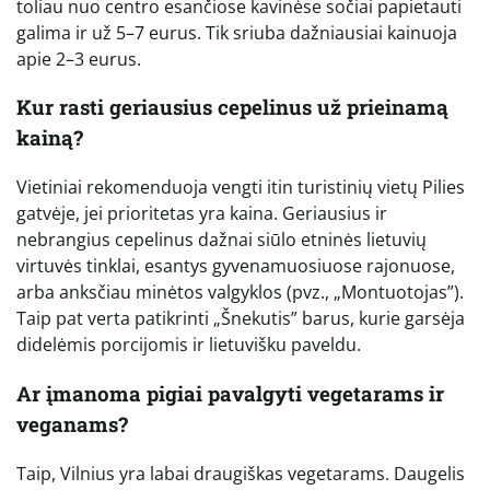
toliau nuo centro esančiose kavinėse sočiai papietauti
galima ir už 5–7 eurus. Tik sriuba dažniausiai kainuoja
apie 2–3 eurus.
Kur rasti geriausius cepelinus už prieinamą
kainą?
Vietiniai rekomenduoja vengti itin turistinių vietų Pilies
gatvėje, jei prioritetas yra kaina. Geriausius ir
nebrangius cepelinus dažnai siūlo etninės lietuvių
virtuvės tinklai, esantys gyvenamuosiuose rajonuose,
arba anksčiau minėtos valgyklos (pvz., „Montuotojas”).
Taip pat verta patikrinti „Šnekutis” barus, kurie garsėja
didelėmis porcijomis ir lietuvišku paveldu.
Ar įmanoma pigiai pavalgyti vegetarams ir
veganams?
Taip, Vilnius yra labai draugiškas vegetarams. Daugelis