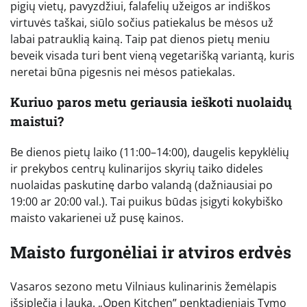
pigių vietų, pavyzdžiui, falafelių užeigos ar indiškos
virtuvės taškai, siūlo sočius patiekalus be mėsos už
labai patrauklią kainą. Taip pat dienos pietų meniu
beveik visada turi bent vieną vegetarišką variantą, kuris
neretai būna pigesnis nei mėsos patiekalas.
Kuriuo paros metu geriausia ieškoti nuolaidų
maistui?
Be dienos pietų laiko (11:00–14:00), daugelis kepyklėlių
ir prekybos centrų kulinarijos skyrių taiko dideles
nuolaidas paskutinę darbo valandą (dažniausiai po
19:00 ar 20:00 val.). Tai puikus būdas įsigyti kokybiško
maisto vakarienei už pusę kainos.
Maisto furgonėliai ir atviros erdvės
Vasaros sezono metu Vilniaus kulinarinis žemėlapis
išsiplečia į lauką. „Open Kitchen” penktadieniais Tymo