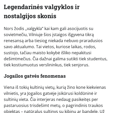
Legendarinės valgyklos ir
nostalgijos skonis
Nors žodis „valgykla” kai kam gali asocijuotis su
sovietmečiu, Vilniuje šios įstaigos išgyvena tikrą
renesansą arba tiesiog niekada nebuvo praradusios
savo aktualumo. Tai vietos, kuriose laikas, rodos,
sustojo, tačiau maisto kokybė išliko nepakitusi
dešimtmečius. Čia dažnai galima sutikti tiek studentus,
tiek kostiumuotus verslininkus, tiek senjorus.
Jogailos gatvės fenomenas
Viena iš tokių kultinių vietų, kurią žino kone kiekvienas
vilnietis, yra Jogailos gatvėje įsikūrusi koldūninė ir
sultinių vieta. Čia interjeras nedaug pasikeitęs per
pastaruosius trisdešimt metų, o pagrindinis traukos
objektas – natūralus sultinys su kibinu ar bandele. Už