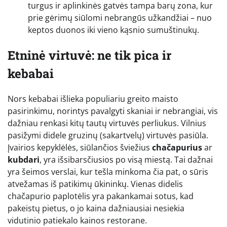
turgus ir aplinkinės gatvės tampa barų zona, kur
prie gėrimų siūlomi nebrangūs užkandžiai – nuo
keptos duonos iki vieno kąsnio sumuštinukų.
Etninė virtuvė: ne tik pica ir
kebabai
Nors kebabai išlieka populiariu greito maisto
pasirinkimu, norintys pavalgyti skaniai ir nebrangiai, vis
dažniau renkasi kitų tautų virtuvės perliukus. Vilnius
pasižymi didele gruzinų (sakartvelų) virtuvės pasiūla.
Įvairios kepyklėlės, siūlančios šviežius
chačapurius
ar
kubdari
, yra išsibarsčiusios po visą miestą. Tai dažnai
yra šeimos verslai, kur tešla minkoma čia pat, o sūris
atvežamas iš patikimų ūkininkų. Vienas didelis
chačapurio paplotėlis yra pakankamai sotus, kad
pakeistų pietus, o jo kaina dažniausiai nesiekia
vidutinio patiekalo kainos restorane.