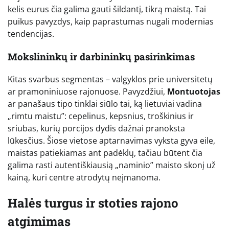
kelis eurus čia galima gauti šildantį, tikrą maistą. Tai
puikus pavyzdys, kaip paprastumas nugali modernias
tendencijas.
Mokslininkų ir darbininkų pasirinkimas
Kitas svarbus segmentas – valgyklos prie universitetų
ar pramoniniuose rajonuose. Pavyzdžiui,
Montuotojas
ar panašaus tipo tinklai siūlo tai, ką lietuviai vadina
„rimtu maistu”: cepelinus, kepsnius, troškinius ir
sriubas, kurių porcijos dydis dažnai pranoksta
lūkesčius. Šiose vietose aptarnavimas vyksta gyva eile,
maistas patiekiamas ant padėklų, tačiau būtent čia
galima rasti autentiškiausią „naminio” maisto skonį už
kainą, kuri centre atrodytų neįmanoma.
Halės turgus ir stoties rajono
atgimimas