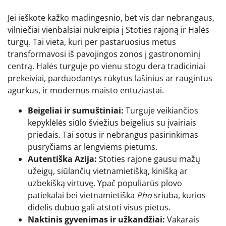
Jei ieškote kažko madingesnio, bet vis dar nebrangaus,
vilniečiai vienbalsiai nukreipia į Stoties rajoną ir Halės
turgų. Tai vieta, kuri per pastaruosius metus
transformavosi iš pavojingos zonos į gastronominį
centrą. Halės turguje po vienu stogu dera tradiciniai
prekeiviai, parduodantys rūkytus lašinius ar raugintus
agurkus, ir modernūs maisto entuziastai.
Beigeliai ir sumuštiniai:
Turguje veikiančios
kepyklėlės siūlo šviežius beigelius su įvairiais
priedais. Tai sotus ir nebrangus pasirinkimas
pusryčiams ar lengviems pietums.
Autentiška Azija:
Stoties rajone gausu mažų
užeigų, siūlančių vietnamietišką, kinišką ar
uzbekišką virtuvę. Ypač populiarūs plovo
patiekalai bei vietnamietiška
Pho
sriuba, kurios
didelis dubuo gali atstoti visus pietus.
Naktinis gyvenimas ir užkandžiai:
Vakarais