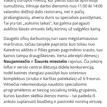
Vakarų Europos miestų, kur pietūs dažnai apsiriboja
sumuštiniu, Vilniuje darbo dienomis nuo 11:00 iki 14:00
valandos didžioji dalis restoranų, net ir pačių
prabangiausių, atveria duris su specialiais pasiūlymais.
Tai yra tas „auksinis laikas”, kai galima paragauti
aukštos klasės virtuvės šefų kūrinių už valgyklos kainą.
Daugelis ofisų darbuotojų turi savo mėgstamiausius
maršrutus, tačiau taisyklė paprasta: kuo toliau nuo
Katedros aikštės ir Pilies gatvės pagrindinio srauto, tuo
kainos tampa draugiškesnės. Verta atkreipti dėmesį į
Naujamiesčio
ir
Šiaurės miestelio
rajonus. Čia įsikūrę
loftai ir verslo centrai diktuoja didelę konkurenciją,
todėl kavinės stengiasi pasiūlyti kuo sotesnius
kompleksus (sriuba ir karštas patiekalas) už 6-9 eurus.
Vilniečiai rekomenduoja naudotis specialiomis
programėlėmis ar tiesiog socialinių tinklų grupėmis,
kurios kasdien skelbia dienos meniu – tai padeda iš
anksto suplanuoti biudžetą ir pasirinkti norimą virtuvę.