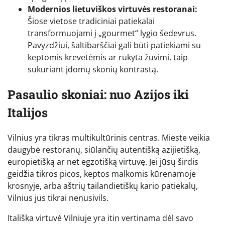
Modernios lietuviškos virtuvės restoranai:
Šiose vietose tradiciniai patiekalai
transformuojami į „gourmet“ lygio šedevrus.
Pavyzdžiui, šaltibarščiai gali būti patiekiami su
keptomis krevetėmis ar rūkyta žuvimi, taip
sukuriant įdomų skonių kontrastą.
Pasaulio skoniai: nuo Azijos iki
Italijos
Vilnius yra tikras multikultūrinis centras. Mieste veikia
daugybė restoranų, siūlančių autentišką azijietišką,
europietišką ar net egzotišką virtuvę. Jei jūsų širdis
geidžia tikros picos, keptos malkomis kūrenamoje
krosnyje, arba aštrių tailandietiškų kario patiekalų,
Vilnius jus tikrai nenusivils.
Itališka virtuvė Vilniuje yra itin vertinama dėl savo