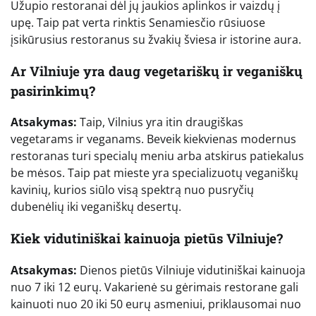
Užupio restoranai dėl jų jaukios aplinkos ir vaizdų į
upę. Taip pat verta rinktis Senamiesčio rūsiuose
įsikūrusius restoranus su žvakių šviesa ir istorine aura.
Ar Vilniuje yra daug vegetariškų ir veganiškų
pasirinkimų?
Atsakymas:
Taip, Vilnius yra itin draugiškas
vegetarams ir veganams. Beveik kiekvienas modernus
restoranas turi specialų meniu arba atskirus patiekalus
be mėsos. Taip pat mieste yra specializuotų veganiškų
kavinių, kurios siūlo visą spektrą nuo pusryčių
dubenėlių iki veganiškų desertų.
Kiek vidutiniškai kainuoja pietūs Vilniuje?
Atsakymas:
Dienos pietūs Vilniuje vidutiniškai kainuoja
nuo 7 iki 12 eurų. Vakarienė su gėrimais restorane gali
kainuoti nuo 20 iki 50 eurų asmeniui, priklausomai nuo