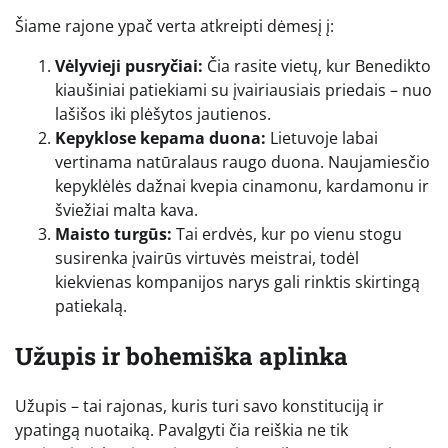
Šiame rajone ypač verta atkreipti dėmesį į:
Vėlyvieji pusryčiai:
Čia rasite vietų, kur Benedikto
kiaušiniai patiekiami su įvairiausiais priedais – nuo
lašišos iki plėšytos jautienos.
Kepyklose kepama duona:
Lietuvoje labai
vertinama natūralaus raugo duona. Naujamiesčio
kepyklėlės dažnai kvepia cinamonu, kardamonu ir
šviežiai malta kava.
Maisto turgūs:
Tai erdvės, kur po vienu stogu
susirenka įvairūs virtuvės meistrai, todėl
kiekvienas kompanijos narys gali rinktis skirtingą
patiekalą.
Užupis ir bohemiška aplinka
Užupis – tai rajonas, kuris turi savo konstituciją ir
ypatingą nuotaiką. Pavalgyti čia reiškia ne tik