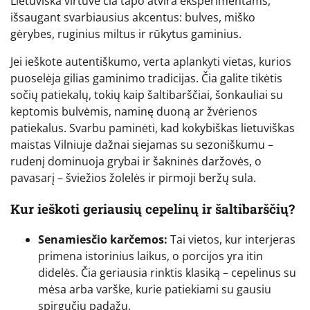
Lietuviška virtuvė čia tapo atvira eksperimentams,
išsaugant svarbiausius akcentus: bulves, miško
gėrybes, ruginius miltus ir rūkytus gaminius.
Jei ieškote autentiškumo, verta aplankyti vietas, kurios
puoselėja gilias gaminimo tradicijas. Čia galite tikėtis
sočių patiekalų, tokių kaip šaltibarščiai, šonkauliai su
keptomis bulvėmis, naminę duoną ar žvėrienos
patiekalus. Svarbu paminėti, kad kokybiškas lietuviškas
maistas Vilniuje dažnai siejamas su sezoniškumu –
rudenį dominuoja grybai ir šakninės daržovės, o
pavasarį – šviežios žolelės ir pirmoji beržų sula.
Kur ieškoti geriausių cepelinų ir šaltibarščių?
Senamiesčio karčemos:
Tai vietos, kur interjeras
primena istorinius laikus, o porcijos yra itin
didelės. Čia geriausia rinktis klasiką – cepelinus su
mėsa arba varške, kurie patiekiami su gausiu
spirgučių padažu.