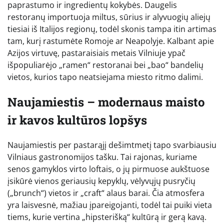
paprastumo ir ingredientų kokybės. Daugelis
restoranų importuoja miltus, sūrius ir alyvuogių aliejų
tiesiai iš Italijos regionų, todėl skonis tampa itin artimas
tam, kurį rastumėte Romoje ar Neapolyje. Kalbant apie
Azijos virtuvę, pastaraisiais metais Vilniuje ypač
išpopuliarėjo „ramen“ restoranai bei „bao“ bandelių
vietos, kurios tapo neatsiejama miesto ritmo dalimi.
Naujamiestis – modernaus maisto
ir kavos kultūros lopšys
Naujamiestis per pastarąjį dešimtmetį tapo svarbiausiu
Vilniaus gastronomijos tašku. Tai rajonas, kuriame
senos gamyklos virto loftais, o jų pirmuose aukštuose
įsikūrė vienos geriausių kepyklų, vėlyvųjų pusryčių
(„brunch“) vietos ir „craft“ alaus barai. Čia atmosfera
yra laisvesnė, mažiau įpareigojanti, todėl tai puiki vieta
tiems, kurie vertina „hipsterišką“ kultūrą ir gerą kavą.