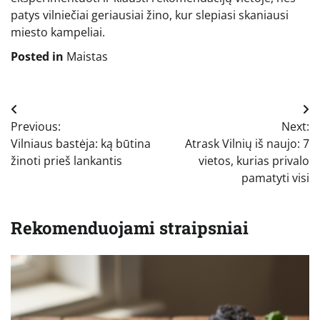
patys vilniečiai geriausiai žino, kur slepiasi skaniausi
miesto kampeliai.
Posted in
Maistas
Navigacija
Previous:
Next:
tarp
Vilniaus bastėja: ką būtina
Atrask Vilnių iš naujo: 7
įrašų
žinoti prieš lankantis
vietos, kurias privalo
pamatyti visi
Rekomenduojami straipsniai