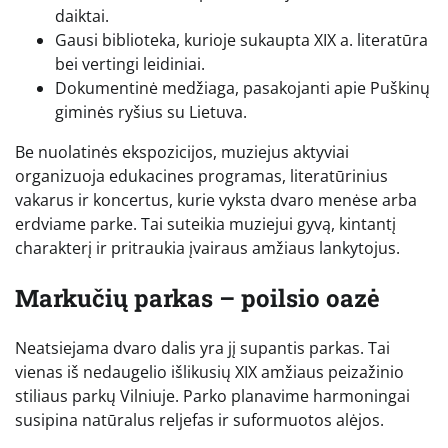
daiktai.
Gausi biblioteka, kurioje sukaupta XIX a. literatūra
bei vertingi leidiniai.
Dokumentinė medžiaga, pasakojanti apie Puškinų
giminės ryšius su Lietuva.
Be nuolatinės ekspozicijos, muziejus aktyviai
organizuoja edukacines programas, literatūrinius
vakarus ir koncertus, kurie vyksta dvaro menėse arba
erdviame parke. Tai suteikia muziejui gyvą, kintantį
charakterį ir pritraukia įvairaus amžiaus lankytojus.
Markučių parkas – poilsio oazė
Neatsiejama dvaro dalis yra jį supantis parkas. Tai
vienas iš nedaugelio išlikusių XIX amžiaus peizažinio
stiliaus parkų Vilniuje. Parko planavime harmoningai
susipina natūralus reljefas ir suformuotos alėjos.