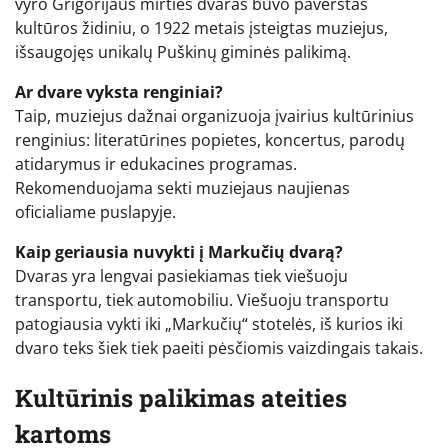
vyro Grigorijaus mirties dvaras buvo paverstas
kultūros židiniu, o 1922 metais įsteigtas muziejus,
išsaugojęs unikalų Puškinų giminės palikimą.
Ar dvare vyksta renginiai?
Taip, muziejus dažnai organizuoja įvairius kultūrinius
renginius: literatūrines popietes, koncertus, parodų
atidarymus ir edukacines programas.
Rekomenduojama sekti muziejaus naujienas
oficialiame puslapyje.
Kaip geriausia nuvykti į Markučių dvarą?
Dvaras yra lengvai pasiekiamas tiek viešuoju
transportu, tiek automobiliu. Viešuoju transportu
patogiausia vykti iki „Markučių“ stotelės, iš kurios iki
dvaro teks šiek tiek paeiti pėsčiomis vaizdingais takais.
Kultūrinis palikimas ateities
kartoms