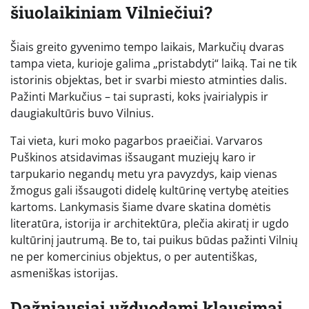
šiuolaikiniam Vilniečiui?
Šiais greito gyvenimo tempo laikais, Markučių dvaras
tampa vieta, kurioje galima „pristabdyti“ laiką. Tai ne tik
istorinis objektas, bet ir svarbi miesto atminties dalis.
Pažinti Markučius – tai suprasti, koks įvairialypis ir
daugiakultūris buvo Vilnius.
Tai vieta, kuri moko pagarbos praeičiai. Varvaros
Puškinos atsidavimas išsaugant muziejų karo ir
tarpukario negandų metu yra pavyzdys, kaip vienas
žmogus gali išsaugoti didelę kultūrinę vertybę ateities
kartoms. Lankymasis šiame dvare skatina domėtis
literatūra, istorija ir architektūra, plečia akiratį ir ugdo
kultūrinį jautrumą. Be to, tai puikus būdas pažinti Vilnių
ne per komercinius objektus, o per autentiškas,
asmeniškas istorijas.
Dažniausiai užduodami klausimai