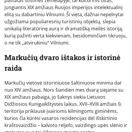
pastatas sostinės žemėlapyje; tai kultūrinis tiltas,
jungiantis XIX amžiaus Rusijos imperijos intelektualinį
elitą su dabartiniu Vilniumi. Ši vieta, dažnai nepelnytai
užgožiama populiaresnių turistinių objektų, slepia
unikalią literatūrinę aurą ir dramatišką meilės istoriją,
kurią pažinti verta kiekvienam, besidominčiam tikruoju,
o ne tik „atvirukiniu“ Vilniumi.
Markučių dvaro ištakos ir istorinė
raida
Markučių vietovė istoriniuose šaltiniuose minima dar
nuo XIV amžiaus. Nors šiandien mes dvarą siejame su
XIX amžiaus pabaiga, jo šaknys siekia Lietuvos
Didžiosios Kunigaikštystės laikus. XVII–XVIII amžiais ši
teritorija priklausė įvairioms kilmingoms giminėms,
kurios čia kūrėsi vasaros rezidencijas dėl išskirtinio
kraštovaizdžio – kalvoto reljefo, vaizdingo upės slėnio ir