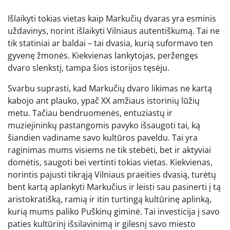
Išlaikyti tokias vietas kaip Markučių dvaras yra esminis
uždavinys, norint išlaikyti Vilniaus autentiškumą. Tai ne
tik statiniai ar baldai – tai dvasia, kurią suformavo ten
gyvenę žmonės. Kiekvienas lankytojas, peržengęs
dvaro slenkstį, tampa šios istorijos tęsėju.
Svarbu suprasti, kad Markučių dvaro likimas ne kartą
kabojo ant plauko, ypač XX amžiaus istorinių lūžių
metu. Tačiau bendruomenės, entuziastų ir
muziejininkų pastangomis pavyko išsaugoti tai, ką
šiandien vadiname savo kultūros paveldu. Tai yra
raginimas mums visiems ne tik stebėti, bet ir aktyviai
domėtis, saugoti bei vertinti tokias vietas. Kiekvienas,
norintis pajusti tikrąją Vilniaus praeities dvasią, turėtų
bent kartą aplankyti Markučius ir leisti sau pasinerti į tą
aristokratišką, ramią ir itin turtingą kultūrinę aplinką,
kurią mums paliko Puškinų giminė. Tai investicija į savo
paties kultūrinį išsilavinimą ir gilesnį savo miesto