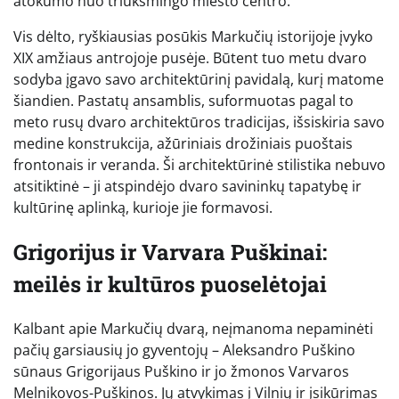
atokumo nuo triukšmingo miesto centro.
Vis dėlto, ryškiausias posūkis Markučių istorijoje įvyko
XIX amžiaus antrojoje pusėje. Būtent tuo metu dvaro
sodyba įgavo savo architektūrinį pavidalą, kurį matome
šiandien. Pastatų ansamblis, suformuotas pagal to
meto rusų dvaro architektūros tradicijas, išsiskiria savo
medine konstrukcija, ažūriniais drožiniais puoštais
frontonais ir veranda. Ši architektūrinė stilistika nebuvo
atsitiktinė – ji atspindėjo dvaro savininkų tapatybę ir
kultūrinę aplinką, kurioje jie formavosi.
Grigorijus ir Varvara Puškinai:
meilės ir kultūros puoselėtojai
Kalbant apie Markučių dvarą, neįmanoma nepaminėti
pačių garsiausių jo gyventojų – Aleksandro Puškino
sūnaus Grigorijaus Puškino ir jo žmonos Varvaros
Melnikovos-Puškinos. Jų atvykimas į Vilnių ir įsikūrimas