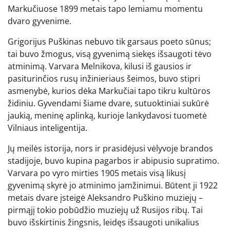
Markučiuose 1899 metais tapo lemiamu momentu
dvaro gyvenime.
Grigorijus Puškinas nebuvo tik garsaus poeto sūnus;
tai buvo žmogus, visą gyvenimą siekęs išsaugoti tėvo
atminimą. Varvara Melnikova, kilusi iš gausios ir
pasiturinčios rusų inžinieriaus šeimos, buvo stipri
asmenybė, kurios dėka Markučiai tapo tikru kultūros
židiniu. Gyvendami šiame dvare, sutuoktiniai sukūrė
jaukią, meninę aplinką, kurioje lankydavosi tuometė
Vilniaus inteligentija.
Jų meilės istorija, nors ir prasidėjusi vėlyvoje brandos
stadijoje, buvo kupina pagarbos ir abipusio supratimo.
Varvara po vyro mirties 1905 metais visą likusį
gyvenimą skyrė jo atminimo įamžinimui. Būtent ji 1922
metais dvare įsteigė Aleksandro Puškino muziejų –
pirmąjį tokio pobūdžio muziejų už Rusijos ribų. Tai
buvo išskirtinis žingsnis, leidęs išsaugoti unikalius