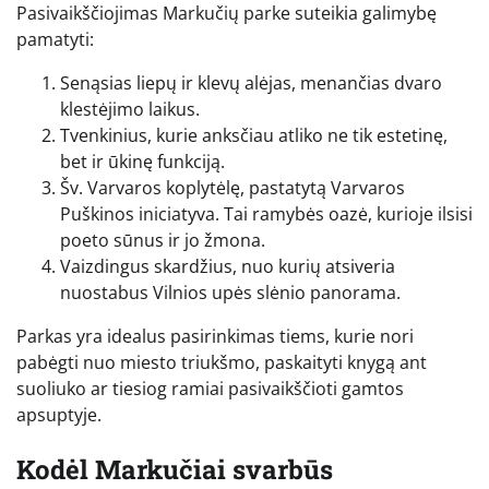
Pasivaikščiojimas Markučių parke suteikia galimybę
pamatyti:
Senąsias liepų ir klevų alėjas, menančias dvaro
klestėjimo laikus.
Tvenkinius, kurie anksčiau atliko ne tik estetinę,
bet ir ūkinę funkciją.
Šv. Varvaros koplytėlę, pastatytą Varvaros
Puškinos iniciatyva. Tai ramybės oazė, kurioje ilsisi
poeto sūnus ir jo žmona.
Vaizdingus skardžius, nuo kurių atsiveria
nuostabus Vilnios upės slėnio panorama.
Parkas yra idealus pasirinkimas tiems, kurie nori
pabėgti nuo miesto triukšmo, paskaityti knygą ant
suoliuko ar tiesiog ramiai pasivaikščioti gamtos
apsuptyje.
Kodėl Markučiai svarbūs