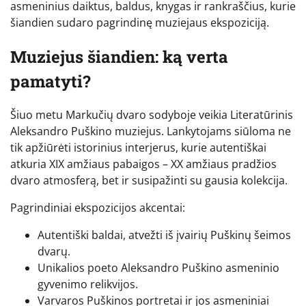
asmeninius daiktus, baldus, knygas ir rankraščius, kurie
šiandien sudaro pagrindinę muziejaus ekspoziciją.
Muziejus šiandien: ką verta
pamatyti?
Šiuo metu Markučių dvaro sodyboje veikia Literatūrinis
Aleksandro Puškino muziejus. Lankytojams siūloma ne
tik apžiūrėti istorinius interjerus, kurie autentiškai
atkuria XIX amžiaus pabaigos – XX amžiaus pradžios
dvaro atmosferą, bet ir susipažinti su gausia kolekcija.
Pagrindiniai ekspozicijos akcentai:
Autentiški baldai, atvežti iš įvairių Puškinų šeimos
dvarų.
Unikalios poeto Aleksandro Puškino asmeninio
gyvenimo relikvijos.
Varvaros Puškinos portretai ir jos asmeniniai