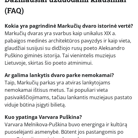
(FAQ)
Kokia yra pagrindinė Markučių dvaro istorinė vertė?
Markučių dvaras yra svarbus kaip unikalus XIX a.
pabaigos medinės architektūros pavyzdys ir kaip vieta,
glaudžiai susijusi su didžiojo rusų poeto Aleksandro
Puškino giminės istorija. Tai vienintelis muziejus
Lietuvoje, skirtas šio poeto atminimui.
Ar galima lankytis dvaro parke nemokamai?
Taip, Markučių parkas yra atviras lankytojams
nemokamai ištisus metus. Tai populiari vieta
pasivaikščiojimams, tačiau lankantis muziejaus pastato
viduje būtina įsigyti bilietą.
Kuo ypatinga Varvara Puškina?
Varvara Melnikova-Puškina buvo energinga ir kultūrą
puoselėjanti asmenybė. Būtent jos pastangomis po