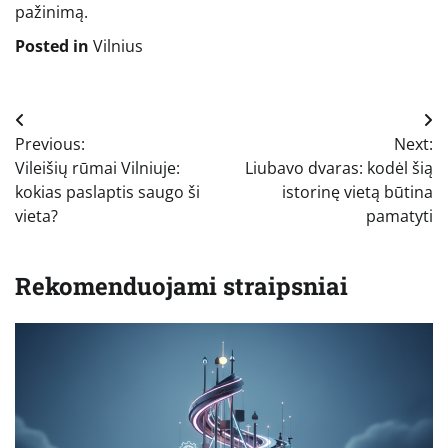
pažinimą.
Posted in
Vilnius
Navigacija
Previous:
Next:
tarp
Vileišių rūmai Vilniuje:
Liubavo dvaras: kodėl šią
įrašų
kokias paslaptis saugo ši
istorinę vietą būtina
vieta?
pamatyti
Rekomenduojami straipsniai