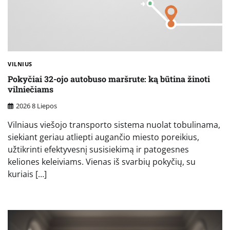
VILNIUS
Pokyčiai 32-ojo autobuso maršrute: ką būtina žinoti
vilniečiams
2026 8 Liepos
Vilniaus viešojo transporto sistema nuolat tobulinama,
siekiant geriau atliepti augančio miesto poreikius,
užtikrinti efektyvesnį susisiekimą ir patogesnes
keliones keleiviams. Vienas iš svarbių pokyčių, su
kuriais […]