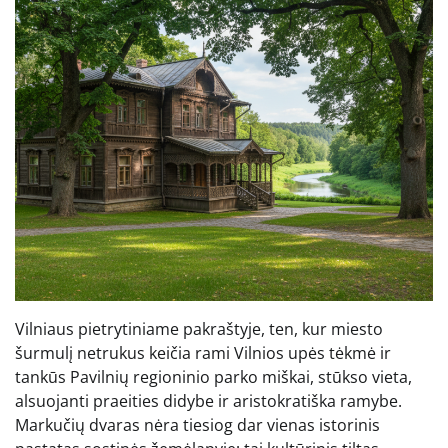
Vilniaus pietrytiniame pakraštyje, ten, kur miesto
šurmulį netrukus keičia rami Vilnios upės tėkmė ir
tankūs Pavilnių regioninio parko miškai, stūkso vieta,
alsuojanti praeities didybe ir aristokratiška ramybe.
Markučių dvaras nėra tiesiog dar vienas istorinis