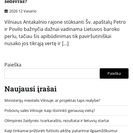
šedevras?
2026 12 Vasario
Vilniaus Antakalnio rajone stūksanti Šv. apaštalų Petro
ir Povilo bažnyčia dažnai vadinama Lietuvos baroko
perlu, tačiau šis apibūdinimas tik paviršutiniškai
nusako jos tikrąją vertę ir […]
Paieška
Paieška
Naujausi įrašai
Ministerijų miestelis Vilniuje: ar projektas taps realybe?
Pobūvių salės Vilniuje: kaip išsirinkti geriausią vietą?
Olimpinės žaidynės: tvarkaraštis, rezultatai ir lietuvių startai
Kaip tinkamai prižiūrėti futbolo aikštę: patarimai ilgaamžiškumui