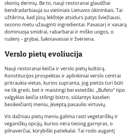
skonių derinių. Be to, nauji restoranai glaudžiai
bendradarbiauja su vietiniais Lietuvos ūkininkais. Tai
užtikrina, kad jūsų lėkštėje atsidurs patys šviežiausi,
sezono metu užauginti ingredientai. Pavasarį ir vasarą
dominuoja smidrai, rabarbarai ir miško uogos, o
rudenį – grybai, šakniavaisiai ir žvėriena.
Verslo pietų evoliucija
Nauji restoranai keičia ir verslo pietų kultūrą.
Konstitucijos prospektas ir aplinkiniai verslo centrai
pritraukia vietas, kurios supranta, jog pietūs turi būti
ne tik greiti, bet ir maistingi bei estetiški. „Bufeto“ tipo
valgyklas keičia stilingi bistro, siūlantys kasdien
besikeičiantį meniu, įkvėptą pasaulio virtuvių.
Vis dažniau pietų meniu galima rasti vegetariškų ir
veganiškų opcijų, kurios nėra tiesiog garnyras, o
pilnaverčiai, kūrybiški patiekalai. Tai rodo augantį