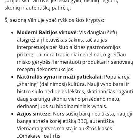
„azijietiška“ virtuve. Jie ieško gylio, nišinių regionų
skonių ir autentiškų patirčių.
Šį sezoną Vilniuje ypač ryškios šios kryptys:
Moderni Baltijos virtuvė:
Vis daugiau šefų
atsigręžia į lietuviškas šaknis, tačiau jas
interpretuoja per šiuolaikinės gastronomijos
prizmę. Tai nėra tradiciniai cepelinai, o greičiau
miško gėrybės, fermentuoti produktai ir senovinių
receptų dekonstrukcijos.
Natūralūs vynai ir maži patiekalai:
Populiarėja
„sharing“ (dalinimosi) kultūra. Nauji vyno barai ir
bistro siūlo nedideles lėkštes, skatinančias ragauti
daug skirtingų skonių vieno prisėdimo metu,
derinant juos su biodinaminiais vynais.
Azijos sintezė:
Nors sušių barų netrūksta, naujoji
banga atneša korėjietišką BBQ, autentišką
Vietnamo gatvės maistą ir aukštos klasės
„Omakase“ patirtis.