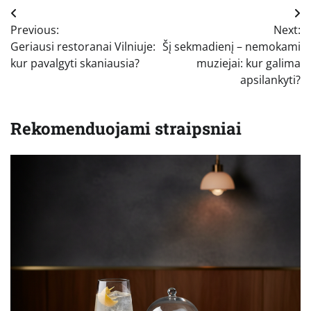
Navigacija
Previous:
Next:
tarp
Geriausi restoranai Vilniuje:
Šį sekmadienį – nemokami
įrašų
kur pavalgyti skaniausia?
muziejai: kur galima
apsilankyti?
Rekomenduojami straipsniai