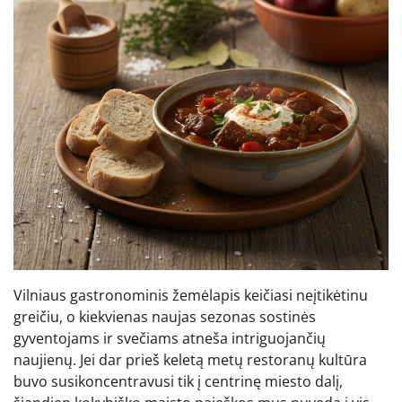
Vilniaus gastronominis žemėlapis keičiasi neįtikėtinu
greičiu, o kiekvienas naujas sezonas sostinės
gyventojams ir svečiams atneša intriguojančių
naujienų. Jei dar prieš keletą metų restoranų kultūra
buvo susikoncentravusi tik į centrinę miesto dalį,