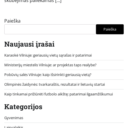
skubėjimas paliekamas […]
Paieška
Paieška
Naujausi įrašai
Karaokė Vilniuje: geriausių vietų sąrašas ir patarimai
Ministerijų miestelis Vilniuje: ar projektas taps realybe?
Pobūvių salės Vilniuje: kaip išsirinkti geriausią vietą?
Olimpinės žaidynės: tvarkaraštis, rezultatai ir lietuvių startai
Kaip tinkamai prižiūrėti futbolo aikštę: patarimai ilgaamžiškumui
Kategorijos
Gyvenimas
Laisvalaikis