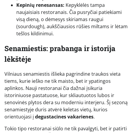
Kepinių renesansas:
Kepyklėlės tampa
naujaisiais restoranais. Čia pusryčiai patiekiami
visą dieną, o dėmesys skiriamas raugui
(sourdough), aukščiausios rūšies miltams ir lėtam
tešlos kildinimui.
Senamiestis: prabanga ir istorija
lėkštėje
Vilniaus senamiestis išlieka pagrindine traukos vieta
tiems, kurie ieško ne tik maisto, bet ir ypatingos
aplinkos. Nauji restoranai čia dažnai įsikuria
istoriniuose pastatuose, kur skliautuotos lubos ir
senovinės plytos dera su moderniu interjeru. Šį sezoną
senamiestyje duris atvėrė keletas vietų, kurios
orientuojasi į
degustacines vakarienes
.
Tokio tipo restoranai siūlo ne tik pavalgyti, bet ir patirti