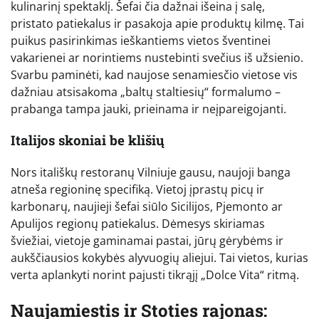
kulinarinį spektaklį. Šefai čia dažnai išeina į salę,
pristato patiekalus ir pasakoja apie produktų kilmę. Tai
puikus pasirinkimas ieškantiems vietos šventinei
vakarienei ar norintiems nustebinti svečius iš užsienio.
Svarbu paminėti, kad naujose senamiesčio vietose vis
dažniau atsisakoma „baltų staltiesių“ formalumo –
prabanga tampa jauki, prieinama ir neįpareigojanti.
Italijos skoniai be klišių
Nors itališkų restoranų Vilniuje gausu, naujoji banga
atneša regioninę specifiką. Vietoj įprastų picų ir
karbonarų, naujieji šefai siūlo Sicilijos, Pjemonto ar
Apulijos regionų patiekalus. Dėmesys skiriamas
šviežiai, vietoje gaminamai pastai, jūrų gėrybėms ir
aukščiausios kokybės alyvuogių aliejui. Tai vietos, kurias
verta aplankyti norint pajusti tikrąjį „Dolce Vita“ ritmą.
Naujamiestis ir Stoties rajonas: