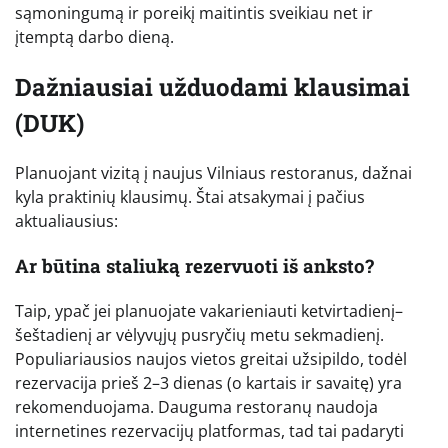
sąmoningumą ir poreikį maitintis sveikiau net ir
įtemptą darbo dieną.
Dažniausiai užduodami klausimai
(DUK)
Planuojant vizitą į naujus Vilniaus restoranus, dažnai
kyla praktinių klausimų. Štai atsakymai į pačius
aktualiausius:
Ar būtina staliuką rezervuoti iš anksto?
Taip, ypač jei planuojate vakarieniauti ketvirtadienį–
šeštadienį ar vėlyvųjų pusryčių metu sekmadienį.
Populiariausios naujos vietos greitai užsipildo, todėl
rezervacija prieš 2–3 dienas (o kartais ir savaitę) yra
rekomenduojama. Dauguma restoranų naudoja
internetines rezervacijų platformas, tad tai padaryti