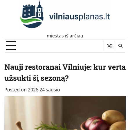
Skip
to
content
miestas iš arčiau
Nauji restoranai Vilniuje: kur verta
užsukti šį sezoną?
Posted on
2026 24 sausio