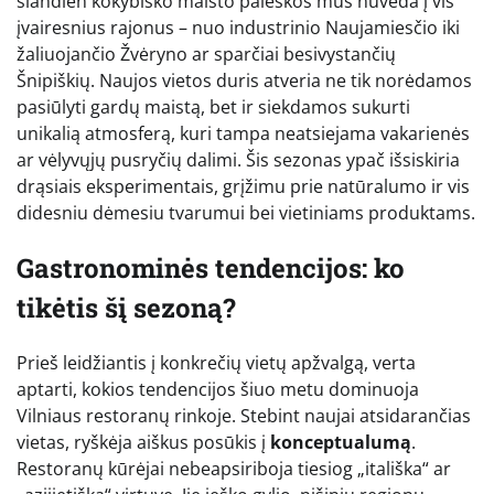
šiandien kokybiško maisto paieškos mus nuveda į vis
įvairesnius rajonus – nuo industrinio Naujamiesčio iki
žaliuojančio Žvėryno ar sparčiai besivystančių
Šnipiškių. Naujos vietos duris atveria ne tik norėdamos
pasiūlyti gardų maistą, bet ir siekdamos sukurti
unikalią atmosferą, kuri tampa neatsiejama vakarienės
ar vėlyvųjų pusryčių dalimi. Šis sezonas ypač išsiskiria
drąsiais eksperimentais, grįžimu prie natūralumo ir vis
didesniu dėmesiu tvarumui bei vietiniams produktams.
Gastronominės tendencijos: ko
tikėtis šį sezoną?
Prieš leidžiantis į konkrečių vietų apžvalgą, verta
aptarti, kokios tendencijos šiuo metu dominuoja
Vilniaus restoranų rinkoje. Stebint naujai atsidarančias
vietas, ryškėja aiškus posūkis į
konceptualumą
.
Restoranų kūrėjai nebeapsiriboja tiesiog „itališka“ ar