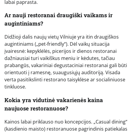
labai paprasta.
Ar nauji restoranai draugiški vaikams ir
augintiniams?
Didžioji dalis naujų vietų Vilniuje yra itin draugiškos
augintiniams („pet-friendly“). Dėl vaikų situacija
įvairesnė: kepyklėlės, picerijos ir dienos restoranai
dažniausiai turi vaikiškus meniu ir kėdutes, tačiau
prabangūs, vakariniai degustaciniai restoranai gali būti
orientuoti į ramesnę, suaugusiųjų auditoriją. Visada
verta pasitikslinti restorano taisyklėse ar socialiniuose
tinkluose.
Kokia yra vidutinė vakarienės kaina
naujuose restoranuose?
Kainos labai priklauso nuo koncepcijos. „Casual dining“
(kasdienio maisto) restoranuose pagrindinis patiekalas