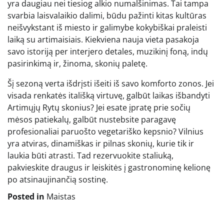
yra daugiau nei tiesiog alkio numalšinimas. Tai tampa
svarbia laisvalaikio dalimi, būdu pažinti kitas kultūras
neišvykstant iš miesto ir galimybe kokybiškai praleisti
laiką su artimaisiais. Kiekviena nauja vieta pasakoja
savo istoriją per interjero detales, muzikinį foną, indų
pasirinkimą ir, žinoma, skonių paletę.
Šį sezoną verta išdrįsti išeiti iš savo komforto zonos. Jei
visada renkatės itališką virtuvę, galbūt laikas išbandyti
Artimųjų Rytų skonius? Jei esate įpratę prie sočių
mėsos patiekalų, galbūt nustebsite paragavę
profesionaliai paruošto vegetariško kepsnio? Vilnius
yra atviras, dinamiškas ir pilnas skonių, kurie tik ir
laukia būti atrasti. Tad rezervuokite staliuką,
pakvieskite draugus ir leiskitės į gastronominę kelionę
po atsinaujinančią sostinę.
Posted in
Maistas