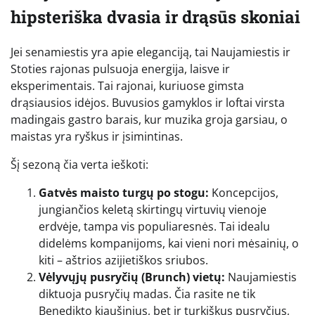
hipsteriška dvasia ir drąsūs skoniai
Jei senamiestis yra apie eleganciją, tai Naujamiestis ir
Stoties rajonas pulsuoja energija, laisve ir
eksperimentais. Tai rajonai, kuriuose gimsta
drąsiausios idėjos. Buvusios gamyklos ir loftai virsta
madingais gastro barais, kur muzika groja garsiau, o
maistas yra ryškus ir įsimintinas.
Šį sezoną čia verta ieškoti:
Gatvės maisto turgų po stogu:
Koncepcijos,
jungiančios keletą skirtingų virtuvių vienoje
erdvėje, tampa vis populiaresnės. Tai idealu
didelėms kompanijoms, kai vieni nori mėsainių, o
kiti – aštrios azijietiškos sriubos.
Vėlyvųjų pusryčių (Brunch) vietų:
Naujamiestis
diktuoja pusryčių madas. Čia rasite ne tik
Benedikto kiaušinius, bet ir turkiškus pusryčius,