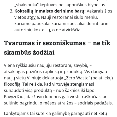
„shakshuka“ keptuves bei japoniškus blynelius.
Kokteilių ir maisto derinimo barų:
Vakarais šios
vietos atgyja. Nauji restoranai siūlo meniu,
kuriame patiekalai kuriami specialiai derinti prie
autorinių kokteilių, o ne atvirkščiai.
Tvarumas ir sezoniškumas – ne tik
skambūs žodžiai
Viena ryškiausių naujųjų restoranų savybių –
atsakingas požiūris į aplinką ir produktą. Vis daugiau
naujų vietų Vilniuje deklaruoja „Zero Waste“ (be atliekų)
filosofiją. Tai reiškia, kad virtuvėje stengiamasi
sunaudoti visą produktą – nuo šaknies iki lapo.
Pavyzdžiui, daržovių lupenos gali virsti traškučiais ar
sultinio pagrindu, o mėsos atraižos – sodriais padažais.
Lankytojams tai suteikia galimybę paragauti netikėtų