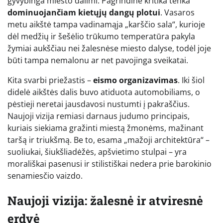
gyvybinga miesto dalimi. Pagrindinė kritika tenka
dominuojančiam kietųjų dangų plotui
. Vasaros
metu aikštė tampa vadinamąja „karščio sala“, kurioje
dėl medžių ir šešėlio trūkumo temperatūra pakyla
žymiai aukščiau nei žalesnėse miesto dalyse, todėl joje
būti tampa nemalonu ar net pavojinga sveikatai.
Kita svarbi priežastis –
eismo organizavimas
. Iki šiol
didelė aikštės dalis buvo atiduota automobiliams, o
pėstieji neretai jausdavosi nustumti į pakraščius.
Naujoji vizija remiasi darnaus judumo principais,
kuriais siekiama gražinti miestą žmonėms, mažinant
taršą ir triukšmą. Be to, esama „mažoji architektūra“ –
suoliukai, šiukšliadėžės, apšvietimo stulpai – yra
morališkai pasenusi ir stilistiškai nedera prie barokinio
senamiesčio vaizdo.
Naujoji vizija: žalesnė ir atviresnė
erdvė