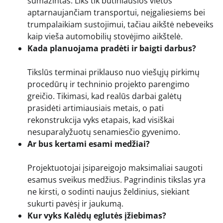
sumažintas. Liks tik būtiniausios vietos
aptarnaujančiam transportui, neįgaliesiems bei
trumpalaikiam sustojimui, tačiau aikštė nebeveiks
kaip vieša automobilių stovėjimo aikštelė.
Kada planuojama pradėti ir baigti darbus?
Tikslūs terminai priklauso nuo viešųjų pirkimų
procedūrų ir techninio projekto parengimo
greičio. Tikimasi, kad realūs darbai galėtų
prasidėti artimiausiais metais, o pati
rekonstrukcija vyks etapais, kad visiškai
nesuparalyžuotų senamiesčio gyvenimo.
Ar bus kertami esami medžiai?
Projektuotojai įsipareigojo maksimaliai saugoti
esamus sveikus medžius. Pagrindinis tikslas yra
ne kirsti, o sodinti naujus želdinius, siekiant
sukurti pavėsį ir jaukumą.
Kur vyks Kalėdų eglutės įžiebimas?