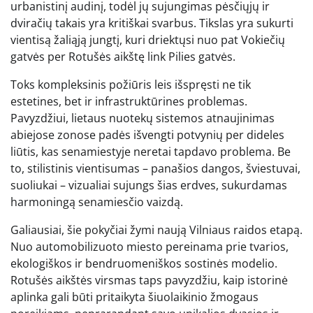
urbanistinį audinį, todėl jų sujungimas pėsčiųjų ir
dviračių takais yra kritiškai svarbus. Tikslas yra sukurti
vientisą žaliąją jungtį, kuri driektųsi nuo pat Vokiečių
gatvės per Rotušės aikštę link Pilies gatvės.
Toks kompleksinis požiūris leis išspręsti ne tik
estetines, bet ir infrastruktūrines problemas.
Pavyzdžiui, lietaus nuotekų sistemos atnaujinimas
abiejose zonose padės išvengti potvynių per dideles
liūtis, kas senamiestyje neretai tapdavo problema. Be
to, stilistinis vientisumas – panašios dangos, šviestuvai,
suoliukai – vizualiai sujungs šias erdves, sukurdamas
harmoningą senamiesčio vaizdą.
Galiausiai, šie pokyčiai žymi naują Vilniaus raidos etapą.
Nuo automobilizuoto miesto pereinama prie tvarios,
ekologiškos ir bendruomeniškos sostinės modelio.
Rotušės aikštės virsmas taps pavyzdžiu, kaip istorinė
aplinka gali būti pritaikyta šiuolaikinio žmogaus