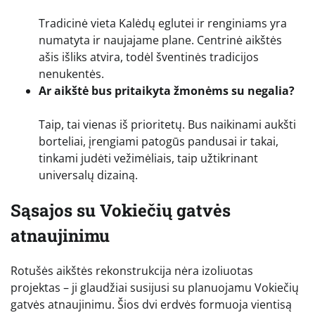
Tradicinė vieta Kalėdų eglutei ir renginiams yra
numatyta ir naujajame plane. Centrinė aikštės
ašis išliks atvira, todėl šventinės tradicijos
nenukentės.
Ar aikštė bus pritaikyta žmonėms su negalia?
Taip, tai vienas iš prioritetų. Bus naikinami aukšti
borteliai, įrengiami patogūs pandusai ir takai,
tinkami judėti vežimėliais, taip užtikrinant
universalų dizainą.
Sąsajos su Vokiečių gatvės
atnaujinimu
Rotušės aikštės rekonstrukcija nėra izoliuotas
projektas – ji glaudžiai susijusi su planuojamu Vokiečių
gatvės atnaujinimu. Šios dvi erdvės formuoja vientisą