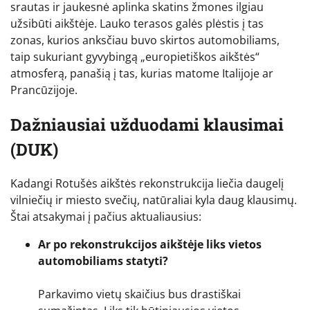
srautas ir jaukesnė aplinka skatins žmones ilgiau
užsibūti aikštėje. Lauko terasos galės plėstis į tas
zonas, kurios anksčiau buvo skirtos automobiliams,
taip sukuriant gyvybingą „europietiškos aikštės“
atmosferą, panašią į tas, kurias matome Italijoje ar
Prancūzijoje.
Dažniausiai užduodami klausimai
(DUK)
Kadangi Rotušės aikštės rekonstrukcija liečia daugelį
vilniečių ir miesto svečių, natūraliai kyla daug klausimų.
Štai atsakymai į pačius aktualiausius:
Ar po rekonstrukcijos aikštėje liks vietos
automobiliams statyti?
Parkavimo vietų skaičius bus drastiškai