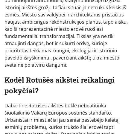
dominuojanti automobilių statymo funkcija užgožia
istorinį aikštės grožį. Tačiau situacija netrukus keisis iš
esmės. Miesto savivaldybei ir architektams pristačius
naujus, ambicingus rekonstrukcijos planus, tapo aišku,
kad ši reprezentacinė miesto erdvė ruošiasi
fundamentaliai transformacijai. Tikslas yra ne tik
atnaujinti dangas, bet ir sukurti erdvę, kurioje
prioritetas teikiamas žmogui, ekologijai ir istorinio
paveldo išryškinimui, paverčiant aikštę tikra miesto
svetaine po atviru dangumi.
Kodėl Rotušės aikštei reikalingi
pokyčiai?
Dabartinė Rotušės aikštės būklė nebeatitinka
šiuolaikinio Vakarų Europos sostinės standarto.
Urbanistai ir miestiečiai jau seniai pastebėjo keletą
esminių problemų, kurios trukdo šiai erdvei tapti