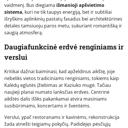
vaidmenį. Bus diegiama
išmanioji apšvietimo
sistema
, kuri ne tik taupys energiją, bet ir subtiliai
išryškins aplinkinių pastatų fasadus bei architektūrines
detales tamsiuoju paros metu, sukuriant romantišką ir
saugią atmosferą.
Daugiafunkcinė erdvė renginiams ir
verslui
Kritikai dažnai baiminasi, kad apželdinus aikštę, joje
nebeliks vietos tradiciniams renginiams, tokiems kaip
Kalėdų eglutės įžiebimas ar Kaziuko mugė. Tačiau
naujieji planai numato lanksčias erdves. Centrinė
aikštės dalis išliks pakankamai atvira masiniams
susibūrimams, koncertams ir šventėms.
Verslui, ypač restoranams ir kavinėms, rekonstrukcija
žada atnešti teigiamų pokyčių. Padidėjęs pėsčiųjų