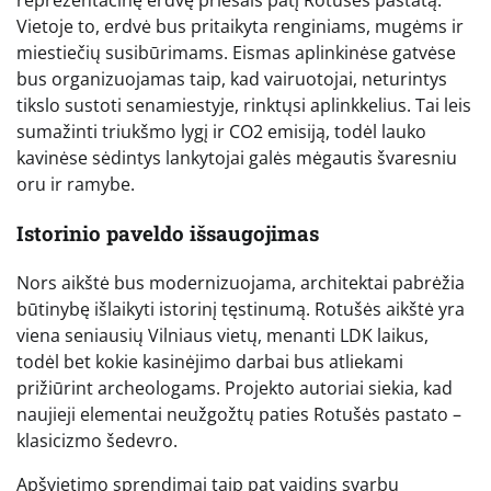
reprezentacinę erdvę priešais patį Rotušės pastatą.
Vietoje to, erdvė bus pritaikyta renginiams, mugėms ir
miestiečių susibūrimams. Eismas aplinkinėse gatvėse
bus organizuojamas taip, kad vairuotojai, neturintys
tikslo sustoti senamiestyje, rinktųsi aplinkkelius. Tai leis
sumažinti triukšmo lygį ir CO2 emisiją, todėl lauko
kavinėse sėdintys lankytojai galės mėgautis švaresniu
oru ir ramybe.
Istorinio paveldo išsaugojimas
Nors aikštė bus modernizuojama, architektai pabrėžia
būtinybę išlaikyti istorinį tęstinumą. Rotušės aikštė yra
viena seniausių Vilniaus vietų, menanti LDK laikus,
todėl bet kokie kasinėjimo darbai bus atliekami
prižiūrint archeologams. Projekto autoriai siekia, kad
naujieji elementai neužgožtų paties Rotušės pastato –
klasicizmo šedevro.
Apšvietimo sprendimai taip pat vaidins svarbų