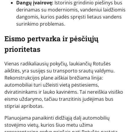
Dangų įvairovę:
Istorinis grindinio piešinys bus
derinamas su moderniomis, vandeniui laidžiomis
dangomis, kurios padės spręsti lietaus vandens
surinkimo problemas.
Eismo pertvarka ir pėsčiųjų
prioritetas
Vienas radikaliausių pokyčių, laukiančių Rotušės
aikštės, yra susijęs su transporto srautų valdymu.
Rekonstrukcijos plane aiškiai brėžiama linija:
automobiliai turi užleisti vietą pėstiesiems,
dviratininkams ir lauko kavinėms. Tai nereiškia visiško
eismo uždarymo, tačiau tranzitinis judėjimas bus
stipriai apribotas.
Planuojama panaikinti didžiąją dalį automobilių
stovėjimo vietų, kurios šiuo metu užima