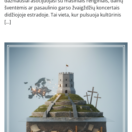
dažniausiai asocijuojasi su masiniais renginiais, dainų
šventėmis ar pasaulinio garso žvaigždžių koncertais
didžiojoje estradoje. Tai vieta, kur pulsuoja kultūrinis
[…]