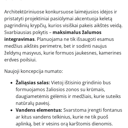
Architektūriniuose konkursuose laimėjusios idėjos ir
pristatyti projektiniai pasiūlymai akcentuoja keletą
pagrindinių krypčių, kurios visiškai pakeis aikštės veidą.
Svarbiausias pokytis –
maksimalus žalumos
integravimas
. Planuojama ne tik išsaugoti esamus
medžius aikštės perimetre, bet ir sodinti naujus
želdynų masyvus, kurie formuos jaukesnes, kamerines
erdves poilsiui.
Naujoji koncepcija numato:
Žaliąsias salas:
Vietoj ištisinio grindinio bus
formuojamos žaliosios zonos su krūmais,
daugiametėmis gėlėmis ir medžiais, kurie suteiks
natūralų pavėsį.
Vandens elementus:
Svarstoma įrengti fontanus
ar kitus vandens telkinius, kurie ne tik puoš
aplinką, bet ir vėsins orą karštomis dienomis.