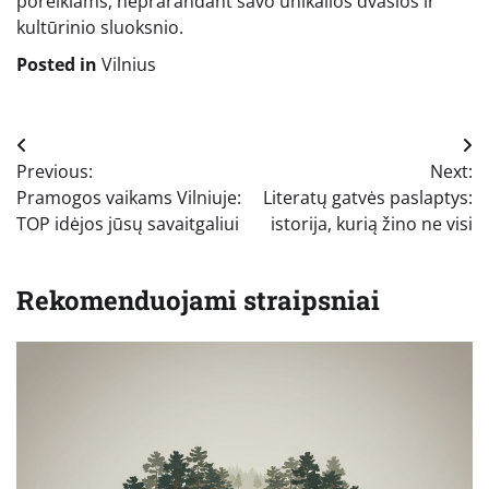
poreikiams, neprarandant savo unikalios dvasios ir
kultūrinio sluoksnio.
Posted in
Vilnius
Navigacija
Previous:
Next:
tarp
Pramogos vaikams Vilniuje:
Literatų gatvės paslaptys:
įrašų
TOP idėjos jūsų savaitgaliui
istorija, kurią žino ne visi
Rekomenduojami straipsniai