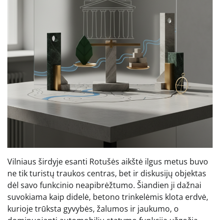
Vilniaus širdyje esanti Rotušės aikštė ilgus metus buvo
ne tik turistų traukos centras, bet ir diskusijų objektas
dėl savo funkcinio neapibrėžtumo. Šiandien ji dažnai
suvokiama kaip didelė, betono trinkelėmis klota erdvė,
kurioje trūksta gyvybės, žalumos ir jaukumo, o