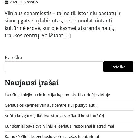
2026 20 Vasario
Vilniaus senamiestis – tai ne tik istorinių pastatų ir
siaurų gatvelių labirintas, bet ir nuolat kintanti
kultūrinė erdvė, kurioje kasmet atsiranda naujų
traukos centrų. Vaikštant […]
Paieška
Paieška
Naujausi įrašai
Lukiškių kalėjimo ekskursija: ką pamatyti istorinėje vietoje
Geriausios kavinės Vilniaus centre: kur pusryčiauti?
Anūto knyga: neįtikėtina istorija, verčianti keisti požiūrį
Kur skaniai pavalgyti Vilniuje: geriausi restoranai ir atradimai
Karaokė Vilniuje: geriausių vietų sąrašas ir patarimai