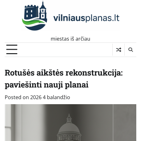
Skip
to
content
miestas iš arčiau
Rotušės aikštės rekonstrukcija:
paviešinti nauji planai
Posted on
2026 4 balandžio