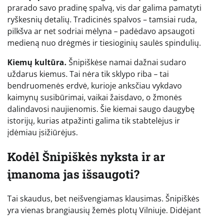
prarado savo pradinę spalvą, vis dar galima pamatyti
ryškesnių detalių. Tradicinės spalvos – tamsiai ruda,
pilkšva ar net sodriai mėlyna – padėdavo apsaugoti
medieną nuo drėgmės ir tiesioginių saulės spindulių.
Kiemų kultūra.
Šnipiškėse namai dažnai sudaro
uždarus kiemus. Tai nėra tik sklypo riba – tai
bendruomenės erdvė, kurioje anksčiau vykdavo
kaimynų susibūrimai, vaikai žaisdavo, o žmonės
dalindavosi naujienomis. Šie kiemai saugo daugybę
istorijų, kurias atpažinti galima tik stabtelėjus ir
įdėmiau įsižiūrėjus.
Kodėl Šnipiškės nyksta ir ar
įmanoma jas išsaugoti?
Tai skaudus, bet neišvengiamas klausimas. Šnipiškės
yra vienas brangiausių žemės plotų Vilniuje. Didėjant