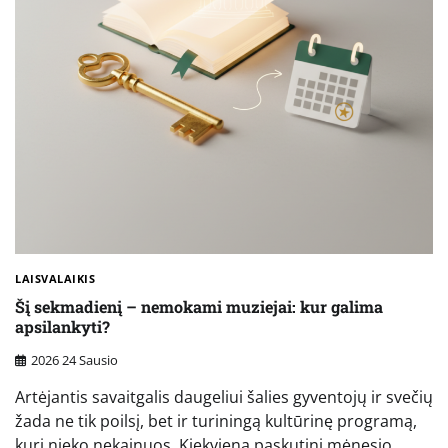
LAISVALAIKIS
Šį sekmadienį – nemokami muziejai: kur galima
apsilankyti?
2026 24 Sausio
Artėjantis savaitgalis daugeliui šalies gyventojų ir svečių
žada ne tik poilsį, bet ir turiningą kultūrinę programą,
kuri nieko nekainuos. Kiekvieną paskutinį mėnesio