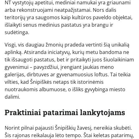
NT vystytojų apetitui, mediniai namukai yra griaunami
arba rekonstruojami neatpažįstamai. Nors dalis
teritorijų yra saugomos kaip kultūros paveldo objektai,
išlaikyti senus medinius pastatus yra brangu ir
sudėtinga.
Visgi, vis daugiau žmonių pradeda vertinti šią unikalią
aplinką. Atsiranda iniciatyvų, kurių metu bandoma ne
tik išsaugoti pastatus, bet ir pritaikyti juos šiuolaikiniam
gyvenimui – pavyzdžiui, įrengiant jaukias meno
galerijas, dirbtuves ar gyvenamuosius loftus. Tai teikia
vilties, kad Šnipiškės netaps tik istorinėmis
nuotraukomis albumuose, o išliks gyvybinga miesto
dalimi.
Praktiniai patarimai lankytojams
Norint pilnai pajausti Šnipiškių žavesį, nereikia skubėti.
Šis rajonas reikalauja lėto tempo. Štai keletas patarimų,