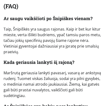
(FAQ)
Ar saugu vaikščioti po Šnipiškes vienam?
Taip, Šnipiškės yra saugus rajonas. Kaip ir bet kur kitur
mieste, verta išlikti budriems, ypač tamsiu paros metu,
tačiau jokių specifinių pavojų šiame rajone nėra.
Vietiniai gyventojai dažniausiai yra įpratę prie smalsių
praeivių.
Kada geriausia lankyti šį rajoną?
Maršrutą geriausia lankyti pavasarį, vasarą ar ankstyvą
rudenį. Tuomet viskas žaliuoja, sodai yra pilni gyvybės,
o mediniai namai atrodo jaukiausiai. Žiemą, kai gatvės
gali būti prastai nuvalytos, vaikščioti gali būti
sudėtingiau.