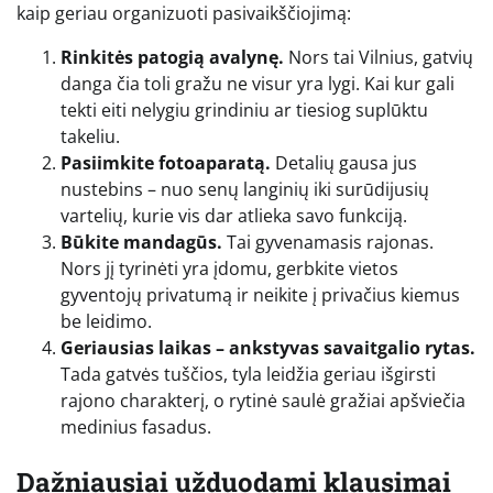
kaip geriau organizuoti pasivaikščiojimą:
Rinkitės patogią avalynę.
Nors tai Vilnius, gatvių
danga čia toli gražu ne visur yra lygi. Kai kur gali
tekti eiti nelygiu grindiniu ar tiesiog suplūktu
takeliu.
Pasiimkite fotoaparatą.
Detalių gausa jus
nustebins – nuo senų langinių iki surūdijusių
vartelių, kurie vis dar atlieka savo funkciją.
Būkite mandagūs.
Tai gyvenamasis rajonas.
Nors jį tyrinėti yra įdomu, gerbkite vietos
gyventojų privatumą ir neikite į privačius kiemus
be leidimo.
Geriausias laikas – ankstyvas savaitgalio rytas.
Tada gatvės tuščios, tyla leidžia geriau išgirsti
rajono charakterį, o rytinė saulė gražiai apšviečia
medinius fasadus.
Dažniausiai užduodami klausimai