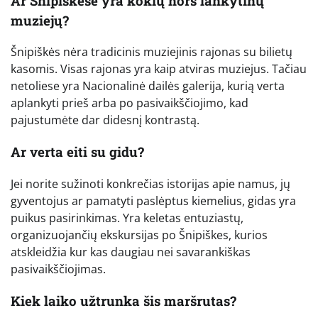
Ar Šnipiškėse yra kokių nors lankytinų
muziejų?
Šnipiškės nėra tradicinis muziejinis rajonas su bilietų
kasomis. Visas rajonas yra kaip atviras muziejus. Tačiau
netoliese yra Nacionalinė dailės galerija, kurią verta
aplankyti prieš arba po pasivaikščiojimo, kad
pajustumėte dar didesnį kontrastą.
Ar verta eiti su gidu?
Jei norite sužinoti konkrečias istorijas apie namus, jų
gyventojus ar pamatyti paslėptus kiemelius, gidas yra
puikus pasirinkimas. Yra keletas entuziastų,
organizuojančių ekskursijas po Šnipiškes, kurios
atskleidžia kur kas daugiau nei savarankiškas
pasivaikščiojimas.
Kiek laiko užtrunka šis maršrutas?