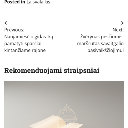
Posted in
Laisvalaikis
Navigacija
Previous:
Next:
tarp
Naujamiesčio gidas: ką
Žvėrynas pėsčiomis:
įrašų
pamatyti sparčiai
maršrutas savaitgalio
kintančiame rajone
pasivaikščiojimui
Rekomenduojami straipsniai