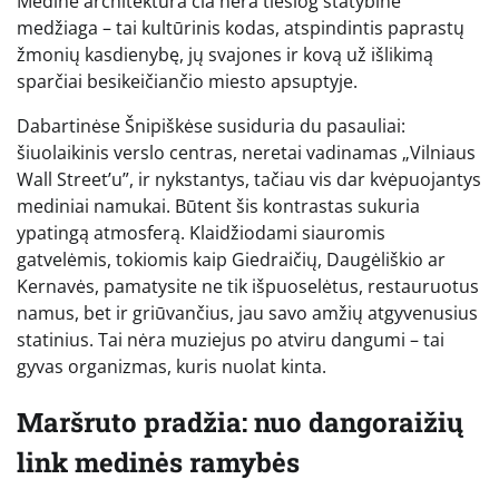
Medinė architektūra čia nėra tiesiog statybinė
medžiaga – tai kultūrinis kodas, atspindintis paprastų
žmonių kasdienybę, jų svajones ir kovą už išlikimą
sparčiai besikeičiančio miesto apsuptyje.
Dabartinėse Šnipiškėse susiduria du pasauliai:
šiuolaikinis verslo centras, neretai vadinamas „Vilniaus
Wall Street’u”, ir nykstantys, tačiau vis dar kvėpuojantys
mediniai namukai. Būtent šis kontrastas sukuria
ypatingą atmosferą. Klaidžiodami siauromis
gatvelėmis, tokiomis kaip Giedraičių, Daugėliškio ar
Kernavės, pamatysite ne tik išpuoselėtus, restauruotus
namus, bet ir griūvančius, jau savo amžių atgyvenusius
statinius. Tai nėra muziejus po atviru dangumi – tai
gyvas organizmas, kuris nuolat kinta.
Maršruto pradžia: nuo dangoraižių
link medinės ramybės