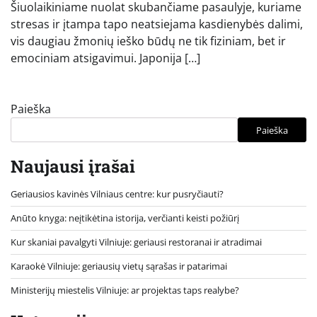
Šiuolaikiniame nuolat skubančiame pasaulyje, kuriame
stresas ir įtampa tapo neatsiejama kasdienybės dalimi,
vis daugiau žmonių ieško būdų ne tik fiziniam, bet ir
emociniam atsigavimui. Japonija […]
Paieška
Paieška
Naujausi įrašai
Geriausios kavinės Vilniaus centre: kur pusryčiauti?
Anūto knyga: neįtikėtina istorija, verčianti keisti požiūrį
Kur skaniai pavalgyti Vilniuje: geriausi restoranai ir atradimai
Karaokė Vilniuje: geriausių vietų sąrašas ir patarimai
Ministerijų miestelis Vilniuje: ar projektas taps realybe?