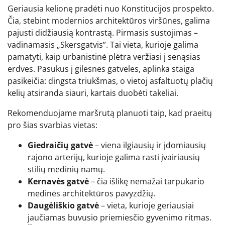
Geriausia kelionę pradėti nuo Konstitucijos prospekto.
Čia, stebint modernios architektūros viršūnes, galima
pajusti didžiausią kontrastą. Pirmasis sustojimas –
vadinamasis „Skersgatvis”. Tai vieta, kurioje galima
pamatyti, kaip urbanistinė plėtra veržiasi į senąsias
erdves. Pasukus į gilesnes gatveles, aplinka staiga
pasikeičia: dingsta triukšmas, o vietoj asfaltuotų plačių
kelių atsiranda siauri, kartais duobėti takeliai.
Rekomenduojame maršrutą planuoti taip, kad praeitų
pro šias svarbias vietas:
Giedraičių gatvė
– viena ilgiausių ir įdomiausių
rajono arterijų, kurioje galima rasti įvairiausių
stilių medinių namų.
Kernavės gatvė
– čia išlikę nemažai tarpukario
medinės architektūros pavyzdžių.
Daugėliškio gatvė
– vieta, kurioje geriausiai
jaučiamas buvusio priemiesčio gyvenimo ritmas.