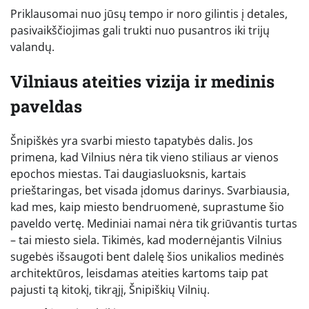
Priklausomai nuo jūsų tempo ir noro gilintis į detales,
pasivaikščiojimas gali trukti nuo pusantros iki trijų
valandų.
Vilniaus ateities vizija ir medinis
paveldas
Šnipiškės yra svarbi miesto tapatybės dalis. Jos
primena, kad Vilnius nėra tik vieno stiliaus ar vienos
epochos miestas. Tai daugiasluoksnis, kartais
prieštaringas, bet visada įdomus darinys. Svarbiausia,
kad mes, kaip miesto bendruomenė, suprastume šio
paveldo vertę. Mediniai namai nėra tik griūvantis turtas
– tai miesto siela. Tikimės, kad modernėjantis Vilnius
sugebės išsaugoti bent dalelę šios unikalios medinės
architektūros, leisdamas ateities kartoms taip pat
pajusti tą kitokį, tikrąjį, Šnipiškių Vilnių.