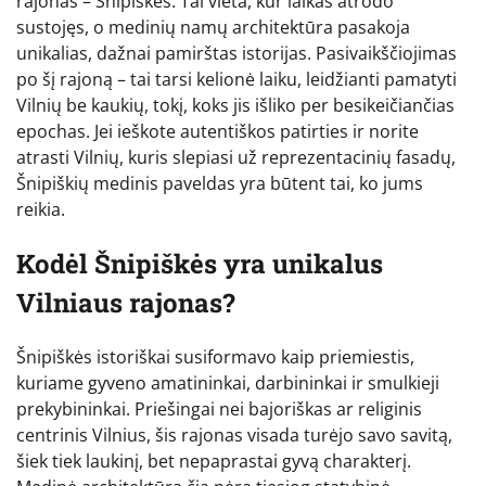
rajonas – Šnipiškės. Tai vieta, kur laikas atrodo
sustojęs, o medinių namų architektūra pasakoja
unikalias, dažnai pamirštas istorijas. Pasivaikščiojimas
po šį rajoną – tai tarsi kelionė laiku, leidžianti pamatyti
Vilnių be kaukių, tokį, koks jis išliko per besikeičiančias
epochas. Jei ieškote autentiškos patirties ir norite
atrasti Vilnių, kuris slepiasi už reprezentacinių fasadų,
Šnipiškių medinis paveldas yra būtent tai, ko jums
reikia.
Kodėl Šnipiškės yra unikalus
Vilniaus rajonas?
Šnipiškės istoriškai susiformavo kaip priemiestis,
kuriame gyveno amatininkai, darbininkai ir smulkieji
prekybininkai. Priešingai nei bajoriškas ar religinis
centrinis Vilnius, šis rajonas visada turėjo savo savitą,
šiek tiek laukinį, bet nepaprastai gyvą charakterį.