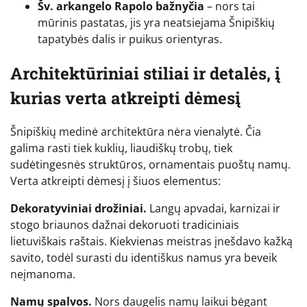
Šv. arkangelo Rapolo bažnyčia
– nors tai
mūrinis pastatas, jis yra neatsiejama Šnipiškių
tapatybės dalis ir puikus orientyras.
Architektūriniai stiliai ir detalės, į
kurias verta atkreipti dėmesį
Šnipiškių medinė architektūra nėra vienalytė. Čia
galima rasti tiek kuklių, liaudiškų trobų, tiek
sudėtingesnės struktūros, ornamentais puoštų namų.
Verta atkreipti dėmesį į šiuos elementus:
Dekoratyviniai drožiniai.
Langų apvadai, karnizai ir
stogo briaunos dažnai dekoruoti tradiciniais
lietuviškais raštais. Kiekvienas meistras įnešdavo kažką
savito, todėl surasti du identiškus namus yra beveik
neįmanoma.
Namų spalvos.
Nors daugelis namų laikui bėgant