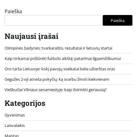
Paieška
Paieška
Naujausi įrašai
Olimpinės žaidynės: tvarkaraštis, rezultatai ir lietuvių startai
Kaip tinkamai prižiūrėti futbolo aikštę: patarimai ilgaamžiškumui
Oro tarša Lietuvoje: kokį pavojų sveikatai kelia užterštas oras
Gegužės 2-oji atneša pokyčių: ką svarbu žinoti kiekvienam
Viešbučiai Vilniaus senamiestyje: kaip išsirinkti geriausią?
Kategorijos
Gyvenimas
Laisvalaikis
Maistas