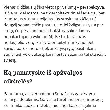
Vienas didžiausių šios vietos privalumų –
perspektyva
.
Iš čia puikiai matosi ne tik architektūriniai šedevrai, bet
ir unikalus Vilniaus reljefas. Jūs stovite aukščiau už
daugelį senamiesčio pastatų, todėl žvilgsnis slysta per
stogų čerpes, kaminus ir bokštus, sukurdamas
nepakartojamą gylio pojūtį. Be to, tai viena iš
nedaugelio vietų, kuri yra pritaikyta lankymui bet
kuriuo paros metu – tiek ankstyvą rytą pasitinkant
saulę, tiek vėlų vakarą, kai miestas sužimba tūkstančiais
šviesų.
Ką pamatysite iš apžvalgos
aikštelės?
Panorama, atsiverianti nuo Subačiaus gatvės, yra
turtinga detalėmis. Čia verta turėti žiūronus ar tiesiog
skirti laiko atidžiam stebėjimui, nes kaskart galima