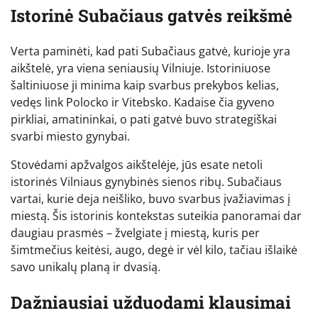
Istorinė Subačiaus gatvės reikšmė
Verta paminėti, kad pati Subačiaus gatvė, kurioje yra
aikštelė, yra viena seniausių Vilniuje. Istoriniuose
šaltiniuose ji minima kaip svarbus prekybos kelias,
vedęs link Polocko ir Vitebsko. Kadaise čia gyveno
pirkliai, amatininkai, o pati gatvė buvo strategiškai
svarbi miesto gynybai.
Stovėdami apžvalgos aikštelėje, jūs esate netoli
istorinės Vilniaus gynybinės sienos ribų. Subačiaus
vartai, kurie deja neišliko, buvo svarbus įvažiavimas į
miestą. Šis istorinis kontekstas suteikia panoramai dar
daugiau prasmės – žvelgiate į miestą, kuris per
šimtmečius keitėsi, augo, degė ir vėl kilo, tačiau išlaikė
savo unikalų planą ir dvasią.
Dažniausiai užduodami klausimai