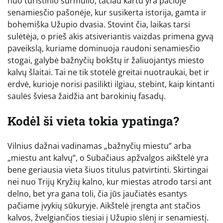
nuo turistinio šurmulio, tačiau kartu yra pačioje
senamiesčio pašonėje, kur susikerta istorija, gamta ir
bohemiška Užupio dvasia. Stovint čia, laikas tarsi
sulėtėja, o prieš akis atsiveriantis vaizdas primena gyvą
paveikslą, kuriame dominuoja raudoni senamiesčio
stogai, galybė bažnyčių bokštų ir žaliuojantys miesto
kalvų šlaitai. Tai ne tik stotelė greitai nuotraukai, bet ir
erdvė, kurioje norisi pasilikti ilgiau, stebint, kaip kintanti
saulės šviesa žaidžia ant barokinių fasadų.
Kodėl ši vieta tokia ypatinga?
Vilnius dažnai vadinamas „bažnyčių miestu” arba
„miestu ant kalvų”, o Subačiaus apžvalgos aikštelė yra
bene geriausia vieta šiuos titulus patvirtinti. Skirtingai
nei nuo Trijų Kryžių kalno, kur miestas atrodo tarsi ant
delno, bet yra gana toli, čia jūs jaučiatės esantys
pačiame įvykių sūkuryje. Aikštelė įrengta ant stačios
kalvos, žvelgiančios tiesiai į Užupio slėnį ir senamiestį.