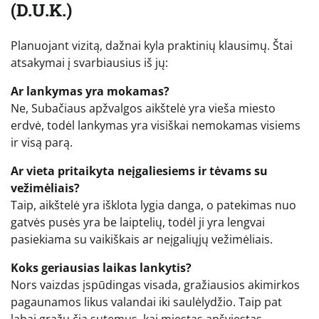
(D.U.K.)
Planuojant vizitą, dažnai kyla praktinių klausimų. Štai
atsakymai į svarbiausius iš jų:
Ar lankymas yra mokamas?
Ne, Subačiaus apžvalgos aikštelė yra vieša miesto
erdvė, todėl lankymas yra visiškai nemokamas visiems
ir visą parą.
Ar vieta pritaikyta neįgaliesiems ir tėvams su
vežimėliais?
Taip, aikštelė yra išklota lygia danga, o patekimas nuo
gatvės pusės yra be laiptelių, todėl ji yra lengvai
pasiekiama su vaikiškais ar neįgaliųjų vežimėliais.
Koks geriausias laikas lankytis?
Nors vaizdas įspūdingas visada, gražiausios akimirkos
pagaunamos likus valandai iki saulėlydžio. Taip pat
labai gražu čia sutemus, kai miestas apšviestas.