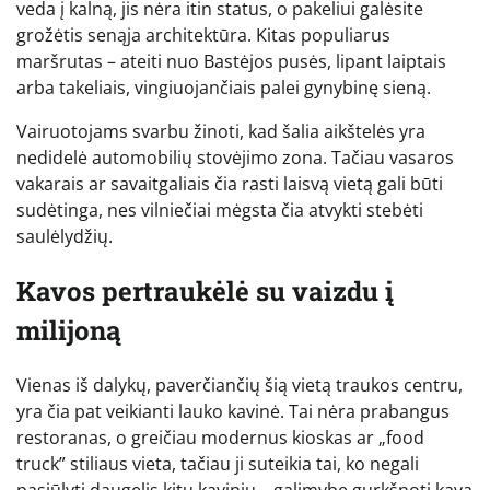
veda į kalną, jis nėra itin status, o pakeliui galėsite
grožėtis senąja architektūra. Kitas populiarus
maršrutas – ateiti nuo Bastėjos pusės, lipant laiptais
arba takeliais, vingiuojančiais palei gynybinę sieną.
Vairuotojams svarbu žinoti, kad šalia aikštelės yra
nedidelė automobilių stovėjimo zona. Tačiau vasaros
vakarais ar savaitgaliais čia rasti laisvą vietą gali būti
sudėtinga, nes vilniečiai mėgsta čia atvykti stebėti
saulėlydžių.
Kavos pertraukėlė su vaizdu į
milijoną
Vienas iš dalykų, paverčiančių šią vietą traukos centru,
yra čia pat veikianti lauko kavinė. Tai nėra prabangus
restoranas, o greičiau modernus kioskas ar „food
truck” stiliaus vieta, tačiau ji suteikia tai, ko negali