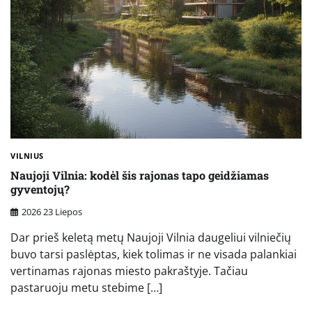
VILNIUS
Naujoji Vilnia: kodėl šis rajonas tapo geidžiamas
gyventojų?
2026 23 Liepos
Dar prieš keletą metų Naujoji Vilnia daugeliui vilniečių
buvo tarsi paslėptas, kiek tolimas ir ne visada palankiai
vertinamas rajonas miesto pakraštyje. Tačiau
pastaruoju metu stebime […]