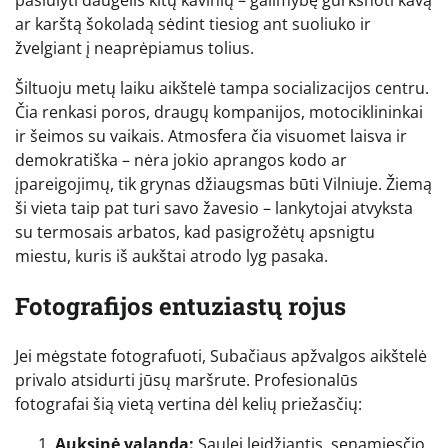
pasiūlyti daugelis kitų kavinių – galimybę gurkšnoti kavą
ar karštą šokoladą sėdint tiesiog ant suoliuko ir
žvelgiant į neaprėpiamus tolius.
Šiltuoju metų laiku aikštelė tampa socializacijos centru.
Čia renkasi poros, draugų kompanijos, motociklininkai
ir šeimos su vaikais. Atmosfera čia visuomet laisva ir
demokratiška – nėra jokio aprangos kodo ar
įpareigojimų, tik grynas džiaugsmas būti Vilniuje. Žiemą
ši vieta taip pat turi savo žavesio – lankytojai atvyksta
su termosais arbatos, kad pasigrožėtų apsnigtu
miestu, kuris iš aukštai atrodo lyg pasaka.
Fotografijos entuziastų rojus
Jei mėgstate fotografuoti, Subačiaus apžvalgos aikštelė
privalo atsidurti jūsų maršrute. Profesionalūs
fotografai šią vietą vertina dėl kelių priežasčių:
Auksinė valanda:
Saulei leidžiantis, senamiesčio