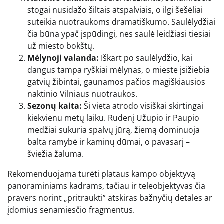
stogai nusidažo šiltais atspalviais, o ilgi šešėliai
suteikia nuotraukoms dramatiškumo. Saulėlydžiai
čia būna ypač įspūdingi, nes saulė leidžiasi tiesiai
už miesto bokštų.
Mėlynoji valanda:
Iškart po saulėlydžio, kai
dangus tampa ryškiai mėlynas, o mieste įsižiebia
gatvių žibintai, gaunamos pačios magiškiausios
naktinio Vilniaus nuotraukos.
Sezonų kaita:
Ši vieta atrodo visiškai skirtingai
kiekvienu metų laiku. Rudenį Užupio ir Paupio
medžiai sukuria spalvų jūrą, žiemą dominuoja
balta ramybė ir kaminų dūmai, o pavasarį –
šviežia žaluma.
Rekomenduojama turėti plataus kampo objektyvą
panoraminiams kadrams, tačiau ir teleobjektyvas čia
pravers norint „pritraukti” atskiras bažnyčių detales ar
įdomius senamiesčio fragmentus.