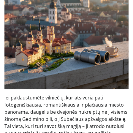
Jei paklaustumėte vilniečių, kur atsiveria pati
fotogeniškiausia, romantiškiausia ir plačiausia miesto
panorama, daugelis be dvejonės nukreiptų ne į visiems
žinomą Gedimino pilį, o į Subačiaus apžvalgos aikštelę.
Tai vieta, kuri turi savotišką magiją – ji atrodo nutolusi