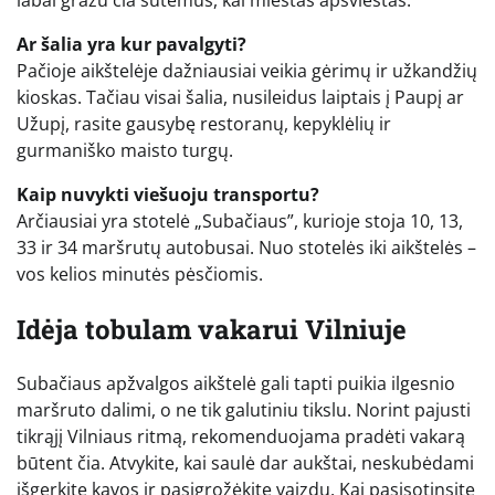
Ar šalia yra kur pavalgyti?
Pačioje aikštelėje dažniausiai veikia gėrimų ir užkandžių
kioskas. Tačiau visai šalia, nusileidus laiptais į Paupį ar
Užupį, rasite gausybę restoranų, kepyklėlių ir
gurmaniško maisto turgų.
Kaip nuvykti viešuoju transportu?
Arčiausiai yra stotelė „Subačiaus”, kurioje stoja 10, 13,
33 ir 34 maršrutų autobusai. Nuo stotelės iki aikštelės –
vos kelios minutės pėsčiomis.
Idėja tobulam vakarui Vilniuje
Subačiaus apžvalgos aikštelė gali tapti puikia ilgesnio
maršruto dalimi, o ne tik galutiniu tikslu. Norint pajusti
tikrąjį Vilniaus ritmą, rekomenduojama pradėti vakarą
būtent čia. Atvykite, kai saulė dar aukštai, neskubėdami
išgerkite kavos ir pasigrožėkite vaizdu. Kai pasisotinsite