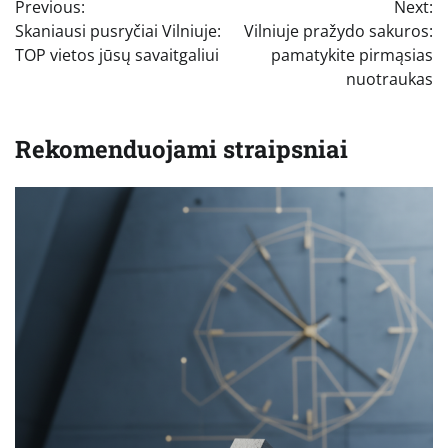
Previous:
Next:
tarp
Skaniausi pusryčiai Vilniuje:
Vilniuje pražydo sakuros:
įrašų
TOP vietos jūsų savaitgaliui
pamatykite pirmąsias
nuotraukas
Rekomenduojami straipsniai