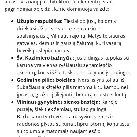
atrasti vis naujų architektūrinių elementų. Štai
pagrindiniai objektai, kurie dominuoja vaizde:
Užupio respublika:
Tiesiai po jūsų kojomis
driekiasi Užupis – vienas seniausių ir
spalvingiausių Vilniaus rajonų. Matysite siauras
gatveles, kiemus ir gausią žalumą, kuri vasarą
beveik paslepia namus.
Šv. Kazimiero bažnyčia:
Jos didingas kupolas su
karūna yra vienas ryškiausių senamiesčio
akcentų, kuris iš šio taško atrodo ypač įspūdingai.
Gedimino pilies bokštas:
Nors jis yra toliau, iš
Subačiaus aikštelės pilis matoma kitu kampu nei
įprasta, gražiai įsiliejanti į bendrą miesto siluetą.
Vilniaus gynybinės sienos bastėja:
Kairėje
pusėje, šiek tiek žemiau, stūkso galinga
Barbakano tvirtovė. Jos masyvios sienos ir
raudonos plytos sukuria stiprų istorinį kontrastą
su tolumoje matomais naujamiesčio