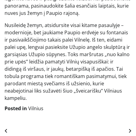
panorama, pasinaudokite šalia esančiais laiptais, kurie
nuves jus žemyn į Paupio rajoną.
Nusileidę žemyn, atsidursite visai kitame pasaulyje –
modernioje, bet jaukiame Paupio erdvėje su fontanais
ir pasivaikščiojimo takais palei Vilnelę. Iš ten, eidami
palei upę, lengvai pasieksite Užupio angelo skulptūrą ir
garsiąsias Užupio sūpynes. Toks maršrutas „nuo kalno
prie upės” leidžia pamatyti Vilnių visapusiškai: ir
didingą iš viršaus, ir jaukų, betarpišką iš apačios. Tai
tobula programa tiek romantiškam pasimatymui, tiek
parodant miestą svečiams iš užsienio, kurie
neabejotinai liks sužavėti šiuo „šveicarišku” Vilniaus
kampeliu.
Posted in
Vilnius
Navigacija