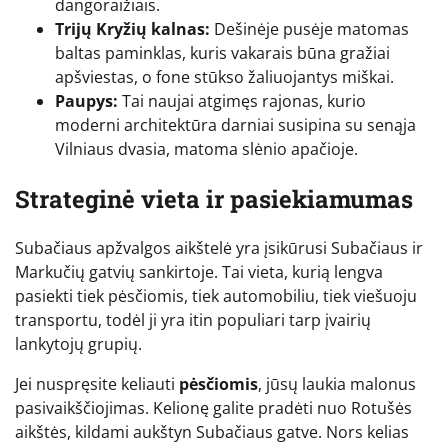
dangoraižiais.
Trijų Kryžių kalnas:
Dešinėje pusėje matomas
baltas paminklas, kuris vakarais būna gražiai
apšviestas, o fone stūkso žaliuojantys miškai.
Paupys:
Tai naujai atgimęs rajonas, kurio
moderni architektūra darniai susipina su senąja
Vilniaus dvasia, matoma slėnio apačioje.
Strateginė vieta ir pasiekiamumas
Subačiaus apžvalgos aikštelė yra įsikūrusi Subačiaus ir
Markučių gatvių sankirtoje. Tai vieta, kurią lengva
pasiekti tiek pėsčiomis, tiek automobiliu, tiek viešuoju
transportu, todėl ji yra itin populiari tarp įvairių
lankytojų grupių.
Jei nuspręsite keliauti
pėsčiomis
, jūsų laukia malonus
pasivaikščiojimas. Kelionę galite pradėti nuo Rotušės
aikštės, kildami aukštyn Subačiaus gatve. Nors kelias