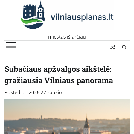
Skip
to
content
miestas iš arčiau
Subačiaus apžvalgos aikštelė:
gražiausia Vilniaus panorama
Posted on
2026 22 sausio