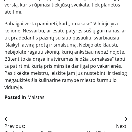
verslą, kuris rūpinasi tiek jūsų sveikata, tiek planetos
ateitimi.
Pabaigai verta paminėti, kad „omakase“ Vilniuje yra
kelionė. Nesvarbu, ar esate patyręs sušių gurmanas, ar
tik pradedantis pažintį su šiuo pasauliu, svarbiausia
išlaikyti atvirą protą ir smalsumą. Nebijokite klausti,
nebijokite ragauti skonių, kurių anksčiau nepažinojote.
Būtent tokia drąsa ir atvirumas leidžia „omakase“ tapti
ta patirtimi, kurią prisiminsite dar ilgai po vakarienės.
Pasitikėkite meistru, leiskite jam jus nustebinti ir tiesiog
mėgaukitės šia kulinarine ramybe miesto šurmulio
viduryje.
Posted in
Maistas
Navigacija
Previous:
Next:
tarp