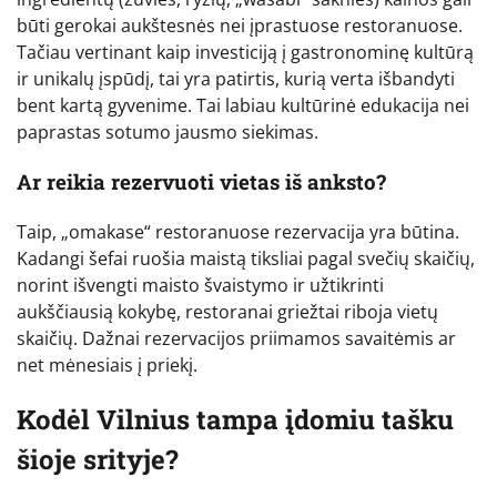
būti gerokai aukštesnės nei įprastuose restoranuose.
Tačiau vertinant kaip investiciją į gastronominę kultūrą
ir unikalų įspūdį, tai yra patirtis, kurią verta išbandyti
bent kartą gyvenime. Tai labiau kultūrinė edukacija nei
paprastas sotumo jausmo siekimas.
Ar reikia rezervuoti vietas iš anksto?
Taip, „omakase“ restoranuose rezervacija yra būtina.
Kadangi šefai ruošia maistą tiksliai pagal svečių skaičių,
norint išvengti maisto švaistymo ir užtikrinti
aukščiausią kokybę, restoranai griežtai riboja vietų
skaičių. Dažnai rezervacijos priimamos savaitėmis ar
net mėnesiais į priekį.
Kodėl Vilnius tampa įdomiu tašku
šioje srityje?