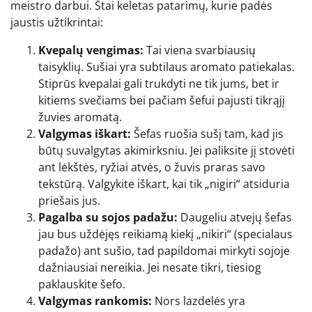
meistro darbui. Štai keletas patarimų, kurie padės
jaustis užtikrintai:
Kvepalų vengimas:
Tai viena svarbiausių
taisyklių. Sušiai yra subtilaus aromato patiekalas.
Stiprūs kvepalai gali trukdyti ne tik jums, bet ir
kitiems svečiams bei pačiam šefui pajusti tikrąjį
žuvies aromatą.
Valgymas iškart:
Šefas ruošia sušį tam, kad jis
būtų suvalgytas akimirksniu. Jei paliksite jį stovėti
ant lėkštės, ryžiai atvės, o žuvis praras savo
tekstūrą. Valgykite iškart, kai tik „nigiri“ atsiduria
priešais jus.
Pagalba su sojos padažu:
Daugeliu atvejų šefas
jau bus uždėjęs reikiamą kiekį „nikiri“ (specialaus
padažo) ant sušio, tad papildomai mirkyti sojoje
dažniausiai nereikia. Jei nesate tikri, tiesiog
paklauskite šefo.
Valgymas rankomis:
Nors lazdelės yra