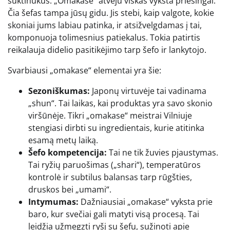
suktinukus. „Omakase“ atveju viskas vyksta priešingai.
Čia šefas tampa jūsų gidu. Jis stebi, kaip valgote, kokie
skoniai jums labiau patinka, ir atsižvelgdamas į tai,
komponuoja tolimesnius patiekalus. Tokia patirtis
reikalauja didelio pasitikėjimo tarp šefo ir lankytojo.
Svarbiausi „omakase“ elementai yra šie:
Sezoniškumas:
Japonų virtuvėje tai vadinama
„shun“. Tai laikas, kai produktas yra savo skonio
viršūnėje. Tikri „omakase“ meistrai Vilniuje
stengiasi dirbti su ingredientais, kurie atitinka
esamą metų laiką.
Šefo kompetencija:
Tai ne tik žuvies pjaustymas.
Tai ryžių paruošimas („shari“), temperatūros
kontrolė ir subtilus balansas tarp rūgšties,
druskos bei „umami“.
Intymumas:
Dažniausiai „omakase“ vyksta prie
baro, kur svečiai gali matyti visą procesą. Tai
leidžia užmegzti ryšį su šefu, sužinoti apie