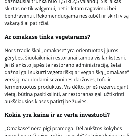
dažniausiai trunka nuo 1,5 iki 2,5 valandų. Šis laikas
skirtas ne tik valgymui, bet ir lėtam ragavimui bei
bendravimui. Rekomenduojama neskubėti ir skirti visą
vakarą šiai patirčiai.
Ar omakase tinka vegetarams?
Nors tradiciškai „omakase“ yra orientuotas į jūros
gėrybes, šiuolaikiniai restoranai tampa vis lankstesni.
Jei iš anksto įspėsite restorano administraciją, šefai
dažnai gali sukurti vegetarišką ar veganišką „omakase“
versiją, naudodami sezonines daržoves, tofu ir
fermentuotus produktus. Vis dėlto, prieš rezervuojant
vietą, būtina pasitikslinti, ar restoranas gali užtikrinti
aukščiausios klasės patirtį be žuvies.
Kokia yra kaina ir ar verta investuoti?
„Omakase“ nėra pigi pramoga. Dėl aukštos kokybės
ingredientų (žuvies, ryžių, „wasabi“ šaknies) kainos gali