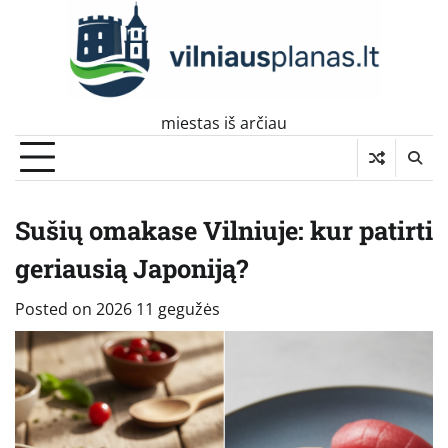
Skip
to
content
miestas iš arčiau
Sušių omakase Vilniuje: kur patirti
geriausią Japoniją?
Posted on
2026 11 gegužės