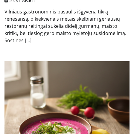
2026 1 Vasario
Vilniaus gastronominis pasaulis išgyvena tikrą
renesansą, o kiekvienais metais skelbiami geriausių
restoranų reitingai sukelia didelį gurmanų, maisto
kritikų bei tiesiog gero maisto mylėtojų susidomėjimą.
Sostinės […]