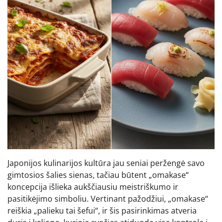
Japonijos kulinarijos kultūra jau seniai peržengė savo
gimtosios šalies sienas, tačiau būtent „omakase“
koncepcija išlieka aukščiausiu meistriškumo ir
pasitikėjimo simboliu. Vertinant pažodžiui, „omakase“
reiškia „palieku tai šefui“, ir šis pasirinkimas atveria