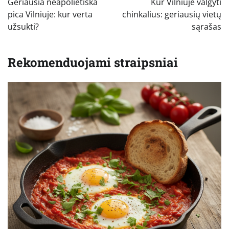
Geriausia neapolietiška
Kur Vilniuje valgyti
įrašų
pica Vilniuje: kur verta
chinkalius: geriausių vietų
užsukti?
sąrašas
Rekomenduojami straipsniai