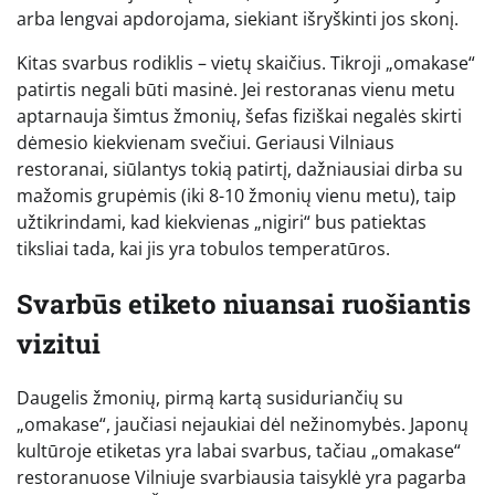
arba lengvai apdorojama, siekiant išryškinti jos skonį.
Kitas svarbus rodiklis – vietų skaičius. Tikroji „omakase“
patirtis negali būti masinė. Jei restoranas vienu metu
aptarnauja šimtus žmonių, šefas fiziškai negalės skirti
dėmesio kiekvienam svečiui. Geriausi Vilniaus
restoranai, siūlantys tokią patirtį, dažniausiai dirba su
mažomis grupėmis (iki 8-10 žmonių vienu metu), taip
užtikrindami, kad kiekvienas „nigiri“ bus patiektas
tiksliai tada, kai jis yra tobulos temperatūros.
Svarbūs etiketo niuansai ruošiantis
vizitui
Daugelis žmonių, pirmą kartą susiduriančių su
„omakase“, jaučiasi nejaukiai dėl nežinomybės. Japonų
kultūroje etiketas yra labai svarbus, tačiau „omakase“
restoranuose Vilniuje svarbiausia taisyklė yra pagarba