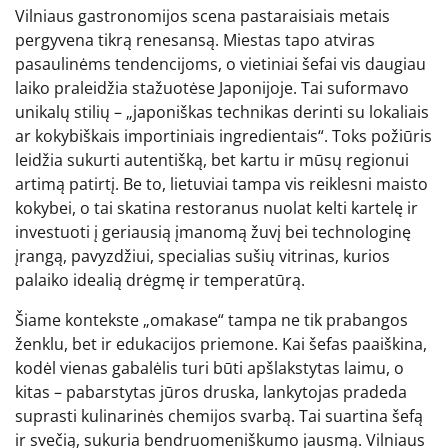
Vilniaus gastronomijos scena pastaraisiais metais
pergyvena tikrą renesansą. Miestas tapo atviras
pasaulinėms tendencijoms, o vietiniai šefai vis daugiau
laiko praleidžia stažuotėse Japonijoje. Tai suformavo
unikalų stilių – „japoniškas technikas derinti su lokaliais
ar kokybiškais importiniais ingredientais“. Toks požiūris
leidžia sukurti autentišką, bet kartu ir mūsų regionui
artimą patirtį. Be to, lietuviai tampa vis reiklesni maisto
kokybei, o tai skatina restoranus nuolat kelti kartelę ir
investuoti į geriausią įmanomą žuvį bei technologinę
įrangą, pavyzdžiui, specialias sušių vitrinas, kurios
palaiko idealią drėgmę ir temperatūrą.
Šiame kontekste „omakase“ tampa ne tik prabangos
ženklu, bet ir edukacijos priemone. Kai šefas paaiškina,
kodėl vienas gabalėlis turi būti apšlakstytas laimu, o
kitas – pabarstytas jūros druska, lankytojas pradeda
suprasti kulinarinės chemijos svarbą. Tai suartina šefą
ir svečią, sukuria bendruomeniškumo jausmą. Vilniaus