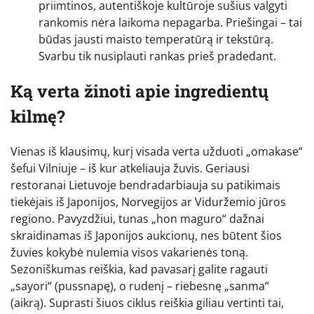
priimtinos, autentiškoje kultūroje sušius valgyti
rankomis nėra laikoma nepagarba. Priešingai – tai
būdas jausti maisto temperatūrą ir tekstūrą.
Svarbu tik nusiplauti rankas prieš pradedant.
Ką verta žinoti apie ingredientų
kilmę?
Vienas iš klausimų, kurį visada verta užduoti „omakase“
šefui Vilniuje – iš kur atkeliauja žuvis. Geriausi
restoranai Lietuvoje bendradarbiauja su patikimais
tiekėjais iš Japonijos, Norvegijos ar Viduržemio jūros
regiono. Pavyzdžiui, tunas „hon maguro“ dažnai
skraidinamas iš Japonijos aukcionų, nes būtent šios
žuvies kokybė nulemia visos vakarienės toną.
Sezoniškumas reiškia, kad pavasarį galite ragauti
„sayori“ (pussnapę), o rudenį – riebesnę „sanma“
(aikrą). Suprasti šiuos ciklus reiškia giliau vertinti tai,