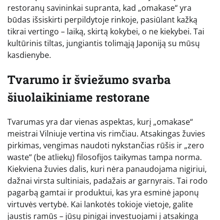
restoranų savininkai supranta, kad „omakase“ yra
būdas išsiskirti perpildytoje rinkoje, pasiūlant kažką
tikrai vertingo – laiką, skirtą kokybei, o ne kiekybei. Tai
kultūrinis tiltas, jungiantis tolimąją Japoniją su mūsų
kasdienybe.
Tvarumo ir šviežumo svarba
šiuolaikiniame restorane
Tvarumas yra dar vienas aspektas, kurį „omakase“
meistrai Vilniuje vertina vis rimčiau. Atsakingas žuvies
pirkimas, vengimas naudoti nykstančias rūšis ir „zero
waste“ (be atliekų) filosofijos taikymas tampa norma.
Kiekviena žuvies dalis, kuri nėra panaudojama nigiriui,
dažnai virsta sultiniais, padažais ar garnyrais. Tai rodo
pagarbą gamtai ir produktui, kas yra esminė japonų
virtuvės vertybė. Kai lankotės tokioje vietoje, galite
jaustis ramūs – jūsų pinigai investuojami į atsakingą