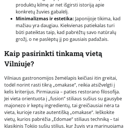
produktų kilmę ar net išgirsti istoriją apie
konkretų žuvies gabalėlį.
Minimalizmas ir estetika:
Japonijoje tikima, kad
mažiau yra daugiau. Kiekvienas patiekalas turi
būti pateiktas taip, kad pabrėžtų savo natūralų
grožį, o ne paslėptų jį po gausiais padažais.
Kaip pasirinkti tinkamą vietą
Vilniuje?
Vilniaus gastronomijos žemėlapis keičiasi itin greitai,
todėl norint rasti tikrą „omakase“, reikia atsižvelgti į
kelis kriterijus. Pirmiausia – paties restorano filosofija.
Jei vieta orientuota į „fusion“ stiliaus sušius su gausybe
majonezo ir keptų ingredientų, tai greičiausiai nėra ta
vieta, kurioje rasite autentišką „omakase“. Ieškokite
vietų, kurios pabrėžia „Edomae“ stiliaus techniką – tai
klasikinis Tokijo sušių stilius, kur žuvis yra marinuojama