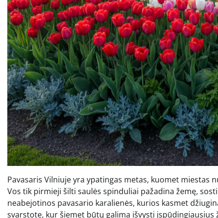
Pavasaris Vilniuje yra ypatingas metas, kuomet miestas n
Vos tik pirmieji šilti saulės spinduliai pažadina žemę, sosti
neabejotinos pavasario karalienės, kurios kasmet džiugina v
svarstote, kur šiemet būtų galima išvysti įspūdingiausius