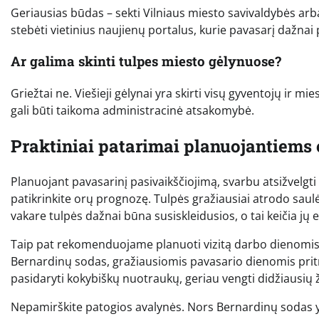
Geriausias būdas – sekti Vilniaus miesto savivaldybės arb
stebėti vietinius naujienų portalus, kurie pavasarį dažna
Ar galima skinti tulpes miesto gėlynuose?
Griežtai ne. Viešieji gėlynai yra skirti visų gyventojų ir 
gali būti taikoma administracinė atsakomybė.
Praktiniai patarimai planuojantiems 
Planuojant pavasarinį pasivaikščiojimą, svarbu atsižvelgti
patikrinkite orų prognozę. Tulpės gražiausiai atrodo saulėt
vakare tulpės dažnai būna susiskleidusios, o tai keičia jų e
Taip pat rekomenduojame planuoti vizitą darbo dienomis ar
Bernardinų sodas, gražiausiomis pavasario dienomis pritra
pasidaryti kokybiškų nuotraukų, geriau vengti didžiausių
Nepamirškite patogios avalynės. Nors Bernardinų sodas yra