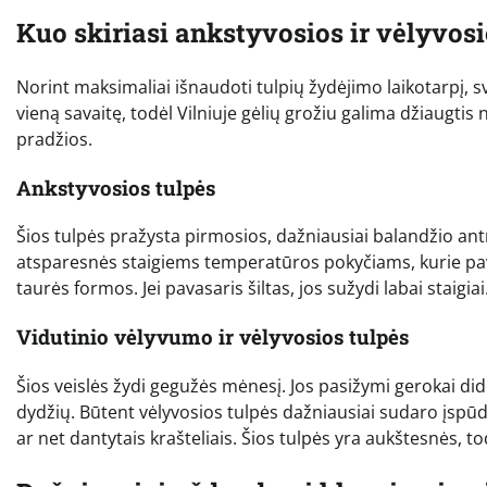
Kuo skiriasi ankstyvosios ir vėlyvosi
Norint maksimaliai išnaudoti tulpių žydėjimo laikotarpį, sv
vieną savaitę, todėl Vilniuje gėlių grožiu galima džiaugti
pradžios.
Ankstyvosios tulpės
Šios tulpės pražysta pirmosios, dažniausiai balandžio antr
atsparesnės staigiems temperatūros pokyčiams, kurie pavas
taurės formos. Jei pavasaris šiltas, jos sužydi labai staigiai
Vidutinio vėlyvumo ir vėlyvosios tulpės
Šios veislės žydi gegužės mėnesį. Jos pasižymi gerokai did
dydžių. Būtent vėlyvosios tulpės dažniausiai sudaro įspūdi
ar net dantytais krašteliais. Šios tulpės yra aukštesnės, to