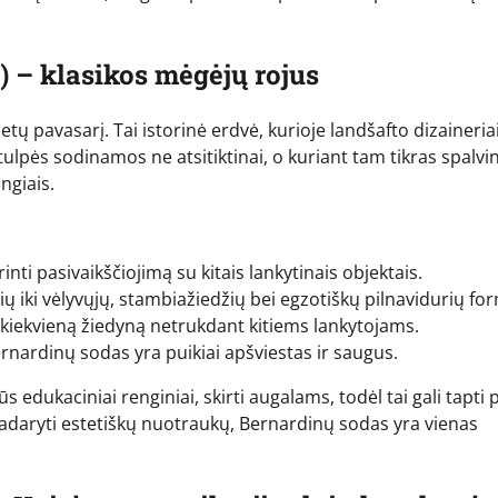
) – klasikos mėgėjų rojus
tų pavasarį. Tai istorinė erdvė, kurioje landšafto dizaineria
ulpės sodinamos ne atsitiktinai, o kuriant tam tikras spalvi
ngiais.
inti pasivaikščiojimą su kitais lankytinais objektais.
ų iki vėlyvųjų, stambiažiedžių bei egzotiškų pilnavidurių fo
ėti kiekvieną žiedyną netrukdant kitiems lankytojams.
nardinų sodas yra puikiai apšviestas ir saugus.
edukaciniai renginiai, skirti augalams, todėl tai gali tapti 
e padaryti estetiškų nuotraukų, Bernardinų sodas yra vienas