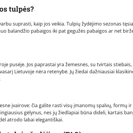
os tulpės?
arbu suprasti, kaip jos veikia. Tulpių žydėjimo sezonas tęsia
s nuo balandžio pabaigos iki pat gegužės pabaigos ar net birže
oje pusėje. Jos paprastai yra žemesnės, su tvirtais stiebais,
arį Lietuvoje nėra retenybė. Jų žiedai dažniausiai klasikin
.
esne įvairove: čia galite rasti visų įmanomų spalvų, formų ir
ngiausius gėlynus, nes jų žiedlapiai būna dideli, kartais ba
dėl atrodo labai elegantiškai.