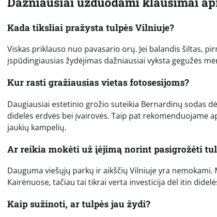
Dažniausiai užduodami klausimai api
Kada tiksliai pražysta tulpės Vilniuje?
Viskas priklauso nuo pavasario orų. Jei balandis šiltas, p
įspūdingiausias žydėjimas dažniausiai vyksta gegužės mėn
Kur rasti gražiausias vietas fotosesijoms?
Daugiausiai estetinio grožio suteikia Bernardinų sodas dė
didelės erdvės bei įvairovės. Taip pat rekomenduojame ap
jaukių kampelių.
Ar reikia mokėti už įėjimą norint pasigrožėti tu
Dauguma viešųjų parkų ir aikščių Vilniuje yra nemokami. M
Kairėnuose, tačiau tai tikrai verta investicija dėl itin didel
Kaip sužinoti, ar tulpės jau žydi?