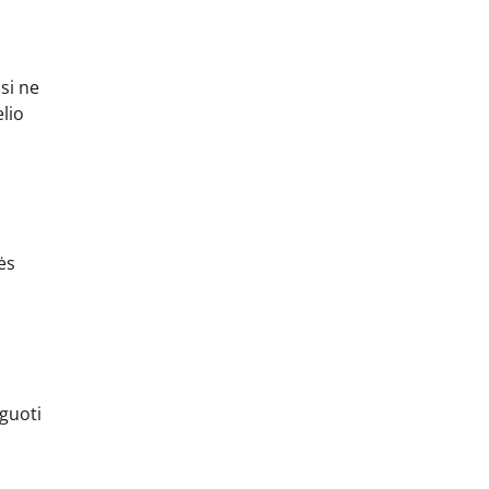
si ne
lio
ės
nguoti