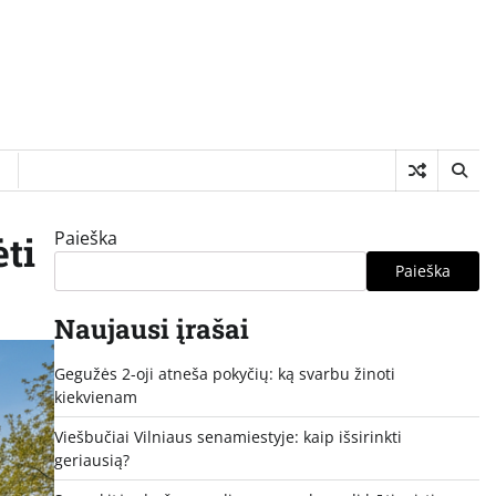
I
Paieška
ti
Paieška
Naujausi įrašai
Gegužės 2-oji atneša pokyčių: ką svarbu žinoti
kiekvienam
Viešbučiai Vilniaus senamiestyje: kaip išsirinkti
geriausią?