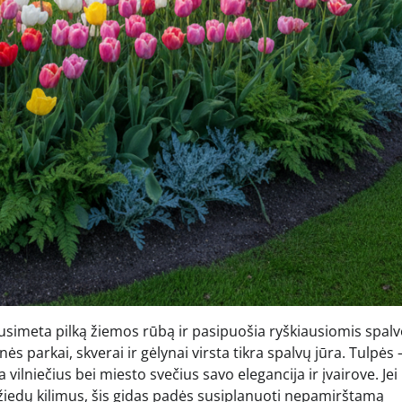
usimeta pilką žiemos rūbą ir pasipuošia ryškiausiomis spal
nės parkai, skverai ir gėlynai virsta tikra spalvų jūra. Tulpės 
ilniečius bei miesto svečius savo elegancija ir įvairove. Jei
 žiedų kilimus, šis gidas padės susiplanuoti nepamirštamą