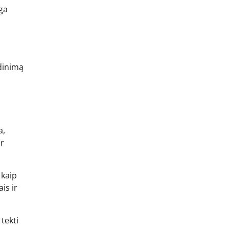
ga
adinimą
a,
ar
 kaip
is ir
tekti