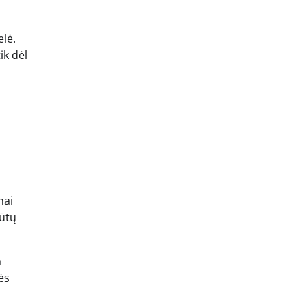
elė.
ik dėl
nai
būtų
a
ės