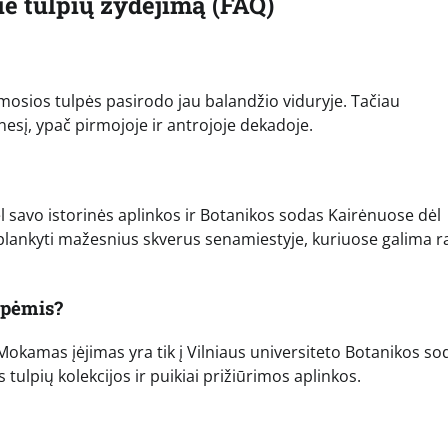
e tulpių žydėjimą (FAQ)
irmosios tulpės pasirodo jau balandžio viduryje. Tačiau
esį, ypač pirmojoje ir antrojoje dekadoje.
l savo istorinės aplinkos ir Botanikos sodas Kairėnuose dėl
lankyti mažesnius skverus senamiestyje, kuriuose galima ra
lpėmis?
okamas įėjimas yra tik į Vilniaus universiteto Botanikos so
ės tulpių kolekcijos ir puikiai prižiūrimos aplinkos.