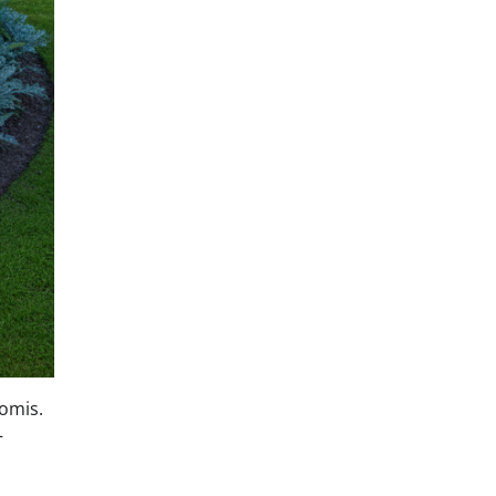
vomis.
–