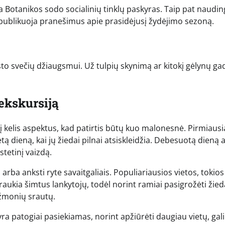
a Botanikos sodo socialinių tinklų paskyras. Taip pat naudin
i publikuoja pranešimus apie prasidėjusį žydėjimo sezoną.
miesto svečių džiaugsmui. Už tulpių skynimą ar kitokį gėlynų g
ekskursiją
 į kelis aspektus, kad patirtis būtų kuo malonesnė. Pirmiausi
ą dieną, kai jų žiedai pilnai atsiskleidžia. Debesuotą dieną 
stetinį vaizdą.
ba anksti ryte savaitgaliais. Populiariausios vietos, tokios
ukia šimtus lankytojų, todėl norint ramiai pasigrožėti žieda
 žmonių srautų.
 patogiai pasiekiamas, norint apžiūrėti daugiau vietų, gali 