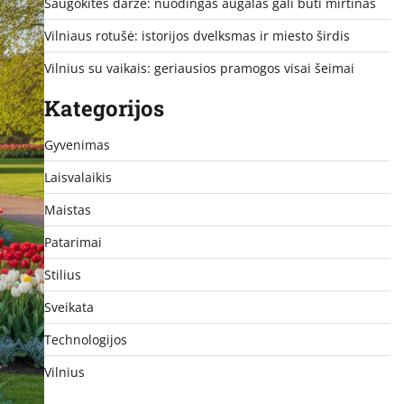
Saugokitės darže: nuodingas augalas gali būti mirtinas
Vilniaus rotušė: istorijos dvelksmas ir miesto širdis
Vilnius su vaikais: geriausios pramogos visai šeimai
Kategorijos
Gyvenimas
Laisvalaikis
Maistas
Patarimai
Stilius
Sveikata
Technologijos
Vilnius