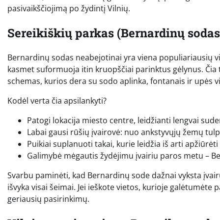
pasivaikščiojimą po žydintį Vilnių.
Sereikiškių parkas (Bernardinų sodas
Bernardinų sodas neabejotinai yra viena populiariausių vie
kasmet suformuoja itin kruopščiai parinktus gėlynus. Čia t
schemas, kurios dera su sodo aplinka, fontanais ir upės vi
Kodėl verta čia apsilankyti?
Patogi lokacija miesto centre, leidžianti lengvai suder
Labai gausi rūšių įvairovė: nuo ankstyvųjų žemų tulpi
Puikiai suplanuoti takai, kurie leidžia iš arti apžiūr
Galimybė mėgautis žydėjimu įvairiu paros metu – Ber
Svarbu paminėti, kad Bernardinų sode dažnai vyksta įvairūs 
išvyka visai šeimai. Jei ieškote vietos, kurioje galėtumėt
geriausių pasirinkimų.