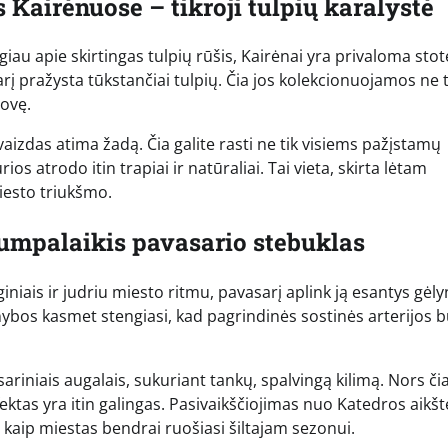
 Kairėnuose – tikroji tulpių karalystė
ugiau apie skirtingas tulpių rūšis, Kairėnai yra privaloma stot
į pražysta tūkstančiai tulpių. Čia jos kolekcionuojamos ne t
rovę.
izdas atima žadą. Čia galite rasti ne tik visiems pažįstamų
urios atrodo itin trapiai ir natūraliai. Tai vieta, skirta lėtam
iesto triukšmo.
trumpalaikis pavasario stebuklas
iniais ir judriu miesto ritmu, pavasarį aplink ją esantys gėly
ybos kasmet stengiasi, kad pagrindinės sostinės arterijos 
ariniais augalais, sukuriant tankų, spalvingą kilimą. Nors či
ektas yra itin galingas. Pasivaikščiojimas nuo Katedros aikšt
 kaip miestas bendrai ruošiasi šiltajam sezonui.