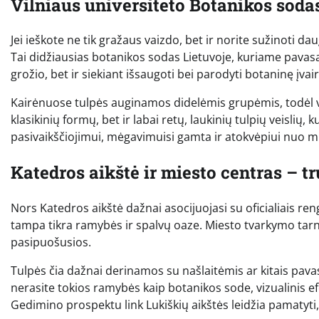
Vilniaus universiteto Botanikos sodas
Jei ieškote ne tik gražaus vaizdo, bet ir norite sužinoti da
Tai didžiausias botanikos sodas Lietuvoje, kuriame pavasar
grožio, bet ir siekiant išsaugoti bei parodyti botaninę įvai
Kairėnuose tulpės auginamos didelėmis grupėmis, todėl va
klasikinių formų, bet ir labai retų, laukinių tulpių veislių, k
pasivaikščiojimui, mėgavimuisi gamta ir atokvėpiui nuo m
Katedros aikštė ir miesto centras – 
Nors Katedros aikštė dažnai asocijuojasi su oficialiais reng
tampa tikra ramybės ir spalvų oaze. Miesto tvarkymo tarn
pasipuošusios.
Tulpės čia dažnai derinamos su našlaitėmis ar kitais pavas
nerasite tokios ramybės kaip botanikos sode, vizualinis ef
Gedimino prospektu link Lukiškių aikštės leidžia pamatyti,