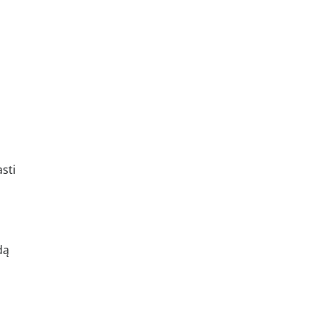
sti
dą