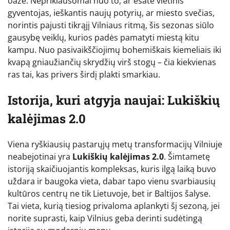
oazė. Nepriklausomai nuo to, ar esate vietinis
gyventojas, ieškantis naujų potyrių, ar miesto svečias,
norintis pajusti tikrąjį Vilniaus ritmą, šis sezonas siūlo
gausybę veiklų, kurios padės pamatyti miestą kitu
kampu. Nuo pasivaikščiojimų bohemiškais kiemeliais iki
kvapą gniaužiančių skrydžių virš stogų – čia kiekvienas
ras tai, kas privers širdį plakti smarkiau.
Istorija, kuri atgyja naujai: Lukiškių
kalėjimas 2.0
Viena ryškiausių pastarųjų metų transformacijų Vilniuje
neabejotinai yra
Lukiškių kalėjimas 2.0
. Šimtametę
istoriją skaičiuojantis kompleksas, kuris ilgą laiką buvo
uždara ir baugoka vieta, dabar tapo vienu svarbiausių
kultūros centrų ne tik Lietuvoje, bet ir Baltijos šalyse.
Tai vieta, kurią tiesiog privaloma aplankyti šį sezoną, jei
norite suprasti, kaip Vilnius geba derinti sudėtingą