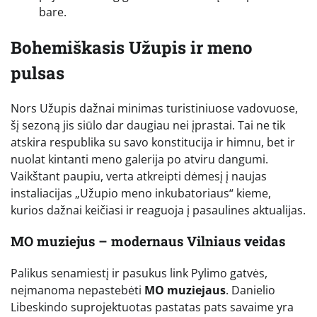
bare.
Bohemiškasis Užupis ir meno
pulsas
Nors Užupis dažnai minimas turistiniuose vadovuose,
šį sezoną jis siūlo dar daugiau nei įprastai. Tai ne tik
atskira respublika su savo konstitucija ir himnu, bet ir
nuolat kintanti meno galerija po atviru dangumi.
Vaikštant paupiu, verta atkreipti dėmesį į naujas
instaliacijas „Užupio meno inkubatoriaus“ kieme,
kurios dažnai keičiasi ir reaguoja į pasaulines aktualijas.
MO muziejus – modernaus Vilniaus veidas
Palikus senamiestį ir pasukus link Pylimo gatvės,
neįmanoma nepastebėti
MO muziejaus
. Danielio
Libeskindo suprojektuotas pastatas pats savaime yra