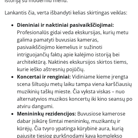
istoriją su moderniu menu.
Lankantis čia, verta išbandyti kelias skirtingas veiklas:
Dieniniai ir naktiniai pasivaikščiojimai:
Profesionalūs gidai veda ekskursijas, kurių metu
galima pamatyti buvusias kameras,
pasivaikščiojimo kiemelius ir sužinoti
intriguojančių faktų apie kalėjimo istoriją bei
architektūrą. Naktinės ekskursijos skirtos tiems,
kurie ieško aštresnių pojūčių.
Koncertai ir renginiai:
Vidiniame kieme įrengta
scena šiltuoju metų laiku tampa viena karščiausių
muzikinių taškų mieste. Čia vyksta viskas – nuo
alternatyvios muzikos koncertų iki kino seansų po
atviru dangumi.
Menininkų rezidencijos:
Buvusiose kamerose
dabar įsikūrę šimtai menininkų, muzikantų ir
kūrėjų. Čia tvyro ypatinga kūrybinė aura, kurią
pajusite tiesiog gurkšnodami kavą komplekso