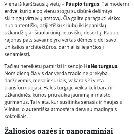
Viena iš karščiausių vietų –
Paupio turgus
. Tai moderni
erdvė, kurioje po vienu stogu susibūrė dešimtys
skirtingų virtuvių atstovų. Čia galite paragauti visko:
nuo autentiškų azijietiškų sriubų iki ispaniškų
užkandžių ar šiuolaikinių lietuviškų desertų. Paupio
rajonas pats savaime yra vertas dėmesio dėl savo
unikalios architektūros, darniai įsiliejančios į
senamiestį.
Tačiau nereikėtų pamiršti ir senojo
Halės turgaus
.
Nors dieną čia vis dar verda tradicinė prekyba
daržovėmis, mėsa ir sūriais, vakarais ši vieta
transformuojasi. Halės turguje veikia keli barai ir
užkandinės, kurios pritraukia jaunimą ir maisto
gurmanus. Tai vieta, kur susitinka senasis ir naujasis
Vilnius, o autentiška atmosfera dera su madingais
kokteiliais.
Žaliosios oazės ir panoraminiai