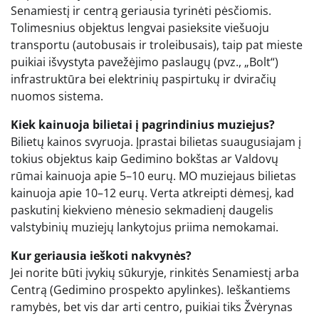
Senamiestį ir centrą geriausia tyrinėti pėsčiomis.
Tolimesnius objektus lengvai pasieksite viešuoju
transportu (autobusais ir troleibusais), taip pat mieste
puikiai išvystyta pavežėjimo paslaugų (pvz., „Bolt“)
infrastruktūra bei elektrinių paspirtukų ir dviračių
nuomos sistema.
Kiek kainuoja bilietai į pagrindinius muziejus?
Bilietų kainos svyruoja. Įprastai bilietas suaugusiajam į
tokius objektus kaip Gedimino bokštas ar Valdovų
rūmai kainuoja apie 5–10 eurų. MO muziejaus bilietas
kainuoja apie 10–12 eurų. Verta atkreipti dėmesį, kad
paskutinį kiekvieno mėnesio sekmadienį daugelis
valstybinių muziejų lankytojus priima nemokamai.
Kur geriausia ieškoti nakvynės?
Jei norite būti įvykių sūkuryje, rinkitės Senamiestį arba
Centrą (Gedimino prospekto apylinkes). Ieškantiems
ramybės, bet vis dar arti centro, puikiai tiks Žvėrynas