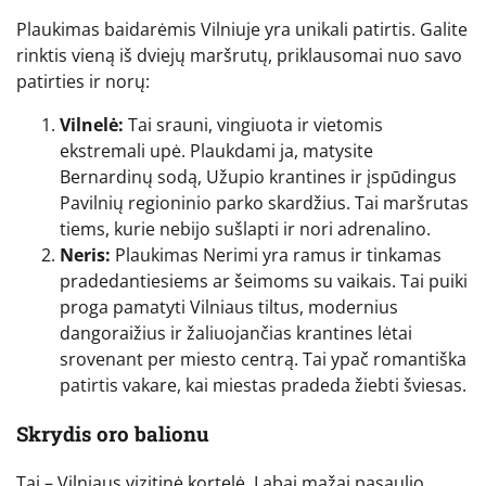
Plaukimas baidarėmis Vilniuje yra unikali patirtis. Galite
rinktis vieną iš dviejų maršrutų, priklausomai nuo savo
patirties ir norų:
Vilnelė:
Tai srauni, vingiuota ir vietomis
ekstremali upė. Plaukdami ja, matysite
Bernardinų sodą, Užupio krantines ir įspūdingus
Pavilnių regioninio parko skardžius. Tai maršrutas
tiems, kurie nebijo sušlapti ir nori adrenalino.
Neris:
Plaukimas Nerimi yra ramus ir tinkamas
pradedantiesiems ar šeimoms su vaikais. Tai puiki
proga pamatyti Vilniaus tiltus, modernius
dangoraižius ir žaliuojančias krantines lėtai
srovenant per miesto centrą. Tai ypač romantiška
patirtis vakare, kai miestas pradeda žiebti šviesas.
Skrydis oro balionu
Tai – Vilniaus vizitinė kortelė. Labai mažai pasaulio