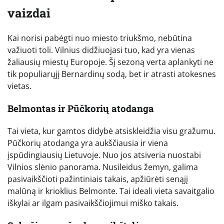
vaizdai
Kai norisi pabėgti nuo miesto triukšmo, nebūtina
važiuoti toli. Vilnius didžiuojasi tuo, kad yra vienas
žaliausių miestų Europoje. Šį sezoną verta aplankyti ne
tik populiarųjį Bernardinų sodą, bet ir atrasti atokesnes
vietas.
Belmontas ir Pūčkorių atodanga
Tai vieta, kur gamtos didybė atsiskleidžia visu gražumu.
Pūčkorių atodanga yra aukščiausia ir viena
įspūdingiausių Lietuvoje. Nuo jos atsiveria nuostabi
Vilnios slėnio panorama. Nusileidus žemyn, galima
pasivaikščioti pažintiniais takais, apžiūrėti senąjį
malūną ir krioklius Belmonte. Tai ideali vieta savaitgalio
iškylai ar ilgam pasivaikščiojimui miško takais.