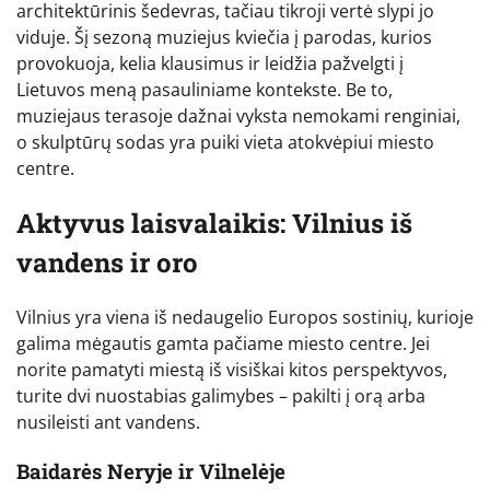
architektūrinis šedevras, tačiau tikroji vertė slypi jo
viduje. Šį sezoną muziejus kviečia į parodas, kurios
provokuoja, kelia klausimus ir leidžia pažvelgti į
Lietuvos meną pasauliniame kontekste. Be to,
muziejaus terasoje dažnai vyksta nemokami renginiai,
o skulptūrų sodas yra puiki vieta atokvėpiui miesto
centre.
Aktyvus laisvalaikis: Vilnius iš
vandens ir oro
Vilnius yra viena iš nedaugelio Europos sostinių, kurioje
galima mėgautis gamta pačiame miesto centre. Jei
norite pamatyti miestą iš visiškai kitos perspektyvos,
turite dvi nuostabias galimybes – pakilti į orą arba
nusileisti ant vandens.
Baidarės Neryje ir Vilnelėje