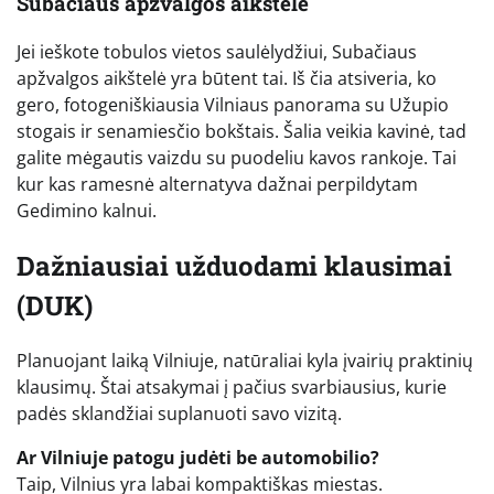
Subačiaus apžvalgos aikštelė
Jei ieškote tobulos vietos saulėlydžiui, Subačiaus
apžvalgos aikštelė yra būtent tai. Iš čia atsiveria, ko
gero, fotogeniškiausia Vilniaus panorama su Užupio
stogais ir senamiesčio bokštais. Šalia veikia kavinė, tad
galite mėgautis vaizdu su puodeliu kavos rankoje. Tai
kur kas ramesnė alternatyva dažnai perpildytam
Gedimino kalnui.
Dažniausiai užduodami klausimai
(DUK)
Planuojant laiką Vilniuje, natūraliai kyla įvairių praktinių
klausimų. Štai atsakymai į pačius svarbiausius, kurie
padės sklandžiai suplanuoti savo vizitą.
Ar Vilniuje patogu judėti be automobilio?
Taip, Vilnius yra labai kompaktiškas miestas.