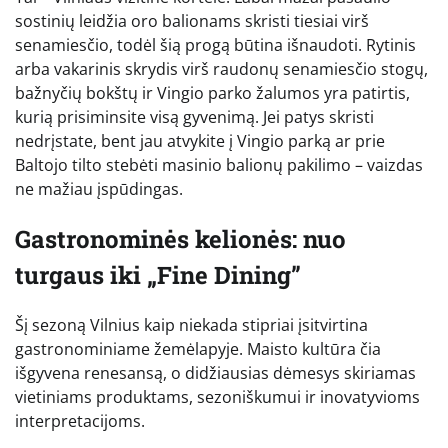
sostinių leidžia oro balionams skristi tiesiai virš
senamiesčio, todėl šią progą būtina išnaudoti. Rytinis
arba vakarinis skrydis virš raudonų senamiesčio stogų,
bažnyčių bokštų ir Vingio parko žalumos yra patirtis,
kurią prisiminsite visą gyvenimą. Jei patys skristi
nedrįstate, bent jau atvykite į Vingio parką ar prie
Baltojo tilto stebėti masinio balionų pakilimo – vaizdas
ne mažiau įspūdingas.
Gastronominės kelionės: nuo
turgaus iki „Fine Dining”
Šį sezoną Vilnius kaip niekada stipriai įsitvirtina
gastronominiame žemėlapyje. Maisto kultūra čia
išgyvena renesansą, o didžiausias dėmesys skiriamas
vietiniams produktams, sezoniškumui ir inovatyvioms
interpretacijoms.