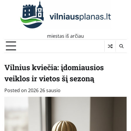
Skip
to
content
miestas iš arčiau
Vilnius kviečia: įdomiausios
veiklos ir vietos šį sezoną
Posted on
2026 26 sausio