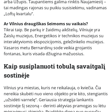
arba Užupis. Taupantiems galima rinktis Naujamiestį –
tai madingas rajonas su puikiu susisiekimu, vadinamas
„Loftų kvartalu“.
Ar Vilnius draugiškas šeimoms su vaikais?
Tikrai taip. Be parkų ir žaidimų aikštelių, Vilniuje yra
Žaislų muziejus, Energetikos ir technikos muziejus su
interaktyviomis ekspozicijomis, geležinkelio muziejus.
Vasaros metu Bernardinų sode veikia grojantis
fontanas, kuris visada džiugina mažuosius.
Kaip susiplanuoti tobulą savaitgalį
sostinėje
Vilnius yra miestas, kuris ne reikalauja, o kviečia. Čia
nereikia skubėti nuo vieno objekto prie kito, stengiantis
„užsidėti varnelę“. Geriausia strategija lankantis
sostinėje šį sezoną – derinti aktyvias pramogas su lėtu
mėgavimusi akimirka. Pradėkite dieną nuo pusryčių