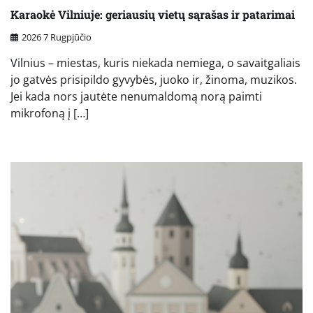
Karaokė Vilniuje: geriausių vietų sąrašas ir patarimai
2026 7 Rugpjūčio
Vilnius – miestas, kuris niekada nemiega, o savaitgaliais
jo gatvės prisipildo gyvybės, juoko ir, žinoma, muzikos.
Jei kada nors jautėte nenumaldomą norą paimti
mikrofoną į […]