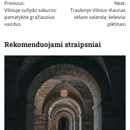
Previous:
Next:
tarp
Vilniuje sužydo sakuros:
Traukinys Vilnius–Kaunas
įrašų
pamatykite gražiausius
vėlavo valandą: keleiviai
vaizdus
piktinasi
Rekomenduojami straipsniai