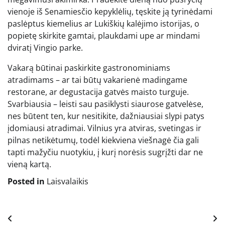
vienoje iš Senamiesčio kepyklėlių, tęskite ją tyrinėdami
paslėptus kiemelius ar Lukiškių kalėjimo istorijas, o
popietę skirkite gamtai, plaukdami upe ar mindami
dviratį Vingio parke.
Vakarą būtinai paskirkite gastronominiams
atradimams – ar tai būtų vakarienė madingame
restorane, ar degustacija gatvės maisto turguje.
Svarbiausia – leisti sau pasiklysti siaurose gatvelėse,
nes būtent ten, kur nesitikite, dažniausiai slypi patys
įdomiausi atradimai. Vilnius yra atviras, svetingas ir
pilnas netikėtumų, todėl kiekviena viešnagė čia gali
tapti mažyčiu nuotykiu, į kurį norėsis sugrįžti dar ne
vieną kartą.
Posted in
Laisvalaikis
Navigacija