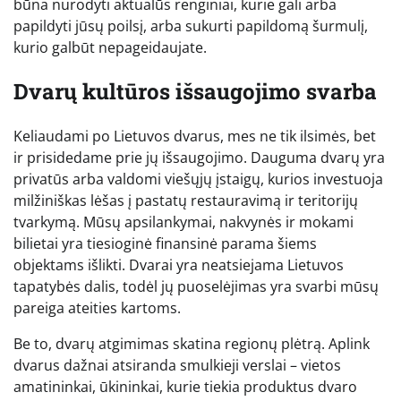
būna nurodyti aktualūs renginiai, kurie gali arba
papildyti jūsų poilsį, arba sukurti papildomą šurmulį,
kurio galbūt nepageidaujate.
Dvarų kultūros išsaugojimo svarba
Keliaudami po Lietuvos dvarus, mes ne tik ilsimės, bet
ir prisidedame prie jų išsaugojimo. Dauguma dvarų yra
privatūs arba valdomi viešųjų įstaigų, kurios investuoja
milžiniškas lėšas į pastatų restauravimą ir teritorijų
tvarkymą. Mūsų apsilankymai, nakvynės ir mokami
bilietai yra tiesioginė finansinė parama šiems
objektams išlikti. Dvarai yra neatsiejama Lietuvos
tapatybės dalis, todėl jų puoselėjimas yra svarbi mūsų
pareiga ateities kartoms.
Be to, dvarų atgimimas skatina regionų plėtrą. Aplink
dvarus dažnai atsiranda smulkieji verslai – vietos
amatininkai, ūkininkai, kurie tiekia produktus dvaro