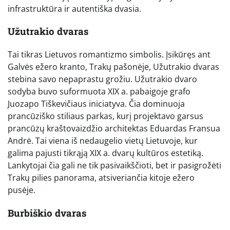
infrastruktūra ir autentiška dvasia.
Užutrakio dvaras
Tai tikras Lietuvos romantizmo simbolis. Įsikūręs ant
Galvės ežero kranto, Trakų pašonėje, Užutrakio dvaras
stebina savo nepaprastu grožiu. Užutrakio dvaro
sodyba buvo suformuota XIX a. pabaigoje grafo
Juozapo Tiškevičiaus iniciatyva. Čia dominuoja
prancūziško stiliaus parkas, kurį projektavo garsus
prancūzų kraštovaizdžio architektas Eduardas Fransua
Andrė. Tai viena iš nedaugelio vietų Lietuvoje, kur
galima pajusti tikrąją XIX a. dvarų kultūros estetiką.
Lankytojai čia gali ne tik pasivaikščioti, bet ir pasigrožėti
Trakų pilies panorama, atsiveriančia kitoje ežero
pusėje.
Burbiškio dvaras