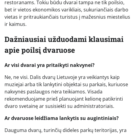
restoranams. Tokiu būdu dvarai tampa ne tik poilsio,
bet ir vietos ekonomikos varikliais, sukuriančiais darbo
vietas ir pritraukiančiais turistus į mažesnius miestelius
ir kaimus.
Dažniausiai užduodami klausimai
apie poilsį dvaruose
Ar visi dvarai yra pritaikyti nakvynei?
Ne, ne visi. Dalis dvarų Lietuvoje yra veikiantys kaip
muziejai arba tik lankytini objektai su parkais, kuriuose
nakvynės paslaugos nėra teikiamos. Visada
rekomenduojame prieš planuojant kelionę patikrinti
dvaro svetainę ar susisiekti su administratoriais.
Ar dvaruose leidžiama lankytis su augintiniais?
Dauguma dvarų, turinčių dideles parkų teritorijas, yra