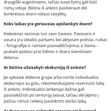
draugiški augintiniams, tačiau suvaržymų gali būti
rūmų viduje. Būtina iš anksto pasiteirauti dėl
konkretaus dvaro vidaus taisyklių.
Koks laikas yra geriausias apsilankyti dvare?
Kiekvienas sezonas turi savo žavesio. Pavasaris ir
vasara yra idealūs parkams bei aktyviam poilsiui, ruduo
– fotografijai ir ramiam pasivaikščiojimui, o žiema –
jaukiam poilsiui prie židinio ir dvaro šventiniam
dekorui.
Ar būtina užsisakyti ekskursiją iš anksto?
Jei vykstate didesne grupe arba norite individualios
ekskursijos su gidu, rekomenduojame rezervuoti laiką
iš anksto. Individualūs lankytojai dažnai gali
pasivaikščioti po teritoriją laisvai, tačiau dėl įėjimo į
pačius rūmus reikėtų pasitikrinti darbo laiką.