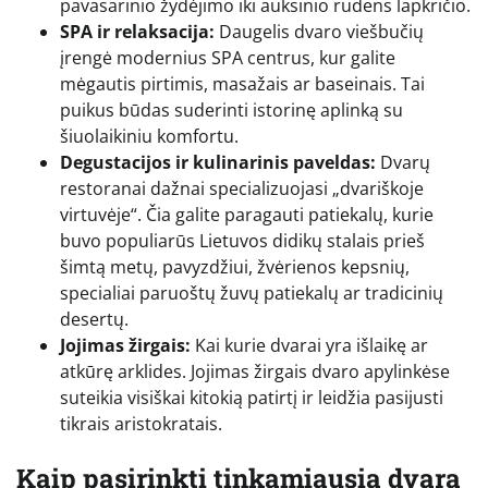
pavasarinio žydėjimo iki auksinio rudens lapkričio.
SPA ir relaksacija:
Daugelis dvaro viešbučių
įrengė modernius SPA centrus, kur galite
mėgautis pirtimis, masažais ar baseinais. Tai
puikus būdas suderinti istorinę aplinką su
šiuolaikiniu komfortu.
Degustacijos ir kulinarinis paveldas:
Dvarų
restoranai dažnai specializuojasi „dvariškoje
virtuvėje“. Čia galite paragauti patiekalų, kurie
buvo populiarūs Lietuvos didikų stalais prieš
šimtą metų, pavyzdžiui, žvėrienos kepsnių,
specialiai paruoštų žuvų patiekalų ar tradicinių
desertų.
Jojimas žirgais:
Kai kurie dvarai yra išlaikę ar
atkūrę arklides. Jojimas žirgais dvaro apylinkėse
suteikia visiškai kitokią patirtį ir leidžia pasijusti
tikrais aristokratais.
Kaip pasirinkti tinkamiausią dvarą