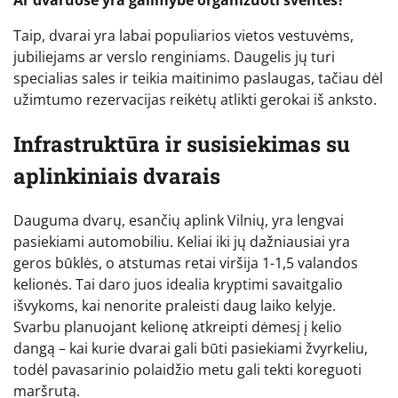
Ar dvaruose yra galimybė organizuoti šventes?
Taip, dvarai yra labai populiarios vietos vestuvėms,
jubiliejams ar verslo renginiams. Daugelis jų turi
specialias sales ir teikia maitinimo paslaugas, tačiau dėl
užimtumo rezervacijas reikėtų atlikti gerokai iš anksto.
Infrastruktūra ir susisiekimas su
aplinkiniais dvarais
Dauguma dvarų, esančių aplink Vilnių, yra lengvai
pasiekiami automobiliu. Keliai iki jų dažniausiai yra
geros būklės, o atstumas retai viršija 1-1,5 valandos
kelionės. Tai daro juos idealia kryptimi savaitgalio
išvykoms, kai nenorite praleisti daug laiko kelyje.
Svarbu planuojant kelionę atkreipti dėmesį į kelio
dangą – kai kurie dvarai gali būti pasiekiami žvyrkeliu,
todėl pavasarinio polaidžio metu gali tekti koreguoti
maršrutą.