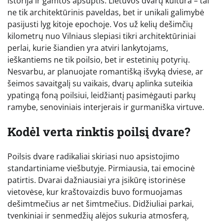
istorija ir gamtos apsuptis. Lietuvos dvarų kultūra – tai
ne tik architektūrinis paveldas, bet ir unikali galimybė
pasijusti lyg kitoje epochoje. Vos už kelių dešimčių
kilometrų nuo Vilniaus slepiasi tikri architektūriniai
perlai, kurie šiandien yra atviri lankytojams,
ieškantiems ne tik poilsio, bet ir estetinių potyrių.
Nesvarbu, ar planuojate romantišką išvyką dviese, ar
šeimos savaitgalį su vaikais, dvarų aplinka suteikia
ypatingą foną poilsiui, leidžiantį pasimėgauti parkų
ramybe, senoviniais interjerais ir gurmaniška virtuve.
Kodėl verta rinktis poilsį dvare?
Poilsis dvare radikaliai skiriasi nuo apsistojimo
standartiniame viešbutyje. Pirmiausia, tai emocinė
patirtis. Dvarai dažniausiai yra įsikūrę istorinėse
vietovėse, kur kraštovaizdis buvo formuojamas
dešimtmečius ar net šimtmečius. Didžiuliai parkai,
tvenkiniai ir senmedžių alėjos sukuria atmosferą,