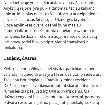
Nors Lietuvoje yra keli Burbiškiai, vienas iš jų, esantis
Anykščių rajone, yra puikiai žinomas, tačiau kalbant
apie artimesnius objektus Vilniui, verta atkreipti dėmesį
į dvarus, esančius Širvintų ar Ukmergės kryptimis.
Šiose apylinkėse dvarai dažnai būna mažiau
komercializuoti, todėl suteikia daugiau privatumo ir
ramybės. Jie dažnai rekonstruojami vietos entuziastų
iniciatyva, todėl išlaiko stiprų vietinį charakterį ir
unikalumą.
Taujėnų dvaras
Kiek toliau nuo Vilniaus, bet vis dar pasiekiamas per
valandą, Taujėnų dvaras yra tikras klasicizmo šedevras.
Tai viena įspūdingiausių Radvilų giminės rezidencijų.
Didžiulis parkas, tvenkiniai ir autentiškai atstatyti dvaro
rūmai leidžia pasijusti lyg XVIII a. dvariškiams. Čia
dažnai rengiami klasikinės muzikos koncertai, parodos,
o dvaro restorane galima paragauti patiekalų, sukurtų