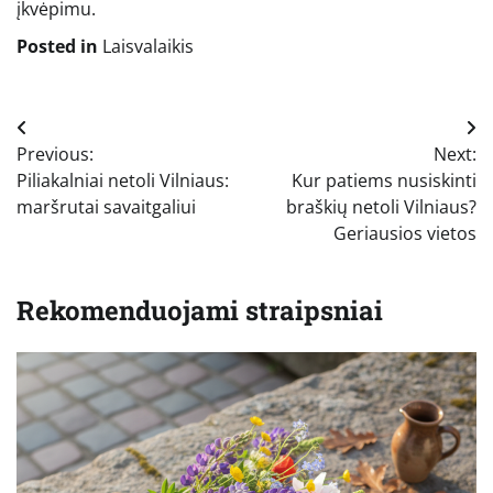
įkvėpimu.
Posted in
Laisvalaikis
Navigacija
Previous:
Next:
tarp
Piliakalniai netoli Vilniaus:
Kur patiems nusiskinti
įrašų
maršrutai savaitgaliui
braškių netoli Vilniaus?
Geriausios vietos
Rekomenduojami straipsniai