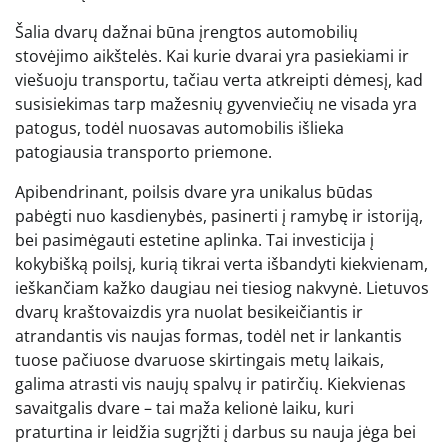
Šalia dvarų dažnai būna įrengtos automobilių
stovėjimo aikštelės. Kai kurie dvarai yra pasiekiami ir
viešuoju transportu, tačiau verta atkreipti dėmesį, kad
susisiekimas tarp mažesnių gyvenviečių ne visada yra
patogus, todėl nuosavas automobilis išlieka
patogiausia transporto priemone.
Apibendrinant, poilsis dvare yra unikalus būdas
pabėgti nuo kasdienybės, pasinerti į ramybę ir istoriją,
bei pasimėgauti estetine aplinka. Tai investicija į
kokybišką poilsį, kurią tikrai verta išbandyti kiekvienam,
ieškančiam kažko daugiau nei tiesiog nakvynė. Lietuvos
dvarų kraštovaizdis yra nuolat besikeičiantis ir
atrandantis vis naujas formas, todėl net ir lankantis
tuose pačiuose dvaruose skirtingais metų laikais,
galima atrasti vis naujų spalvų ir patirčių. Kiekvienas
savaitgalis dvare – tai maža kelionė laiku, kuri
praturtina ir leidžia sugrįžti į darbus su nauja jėga bei