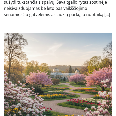
sužydi tūkstančiais spalvų. Savaitgalio rytas sostinėje
neįsivaizduojamas be lėto pasivaikščiojimo
senamiesčio gatvelėmis ar jaukių parkų, o nuotaiką […]