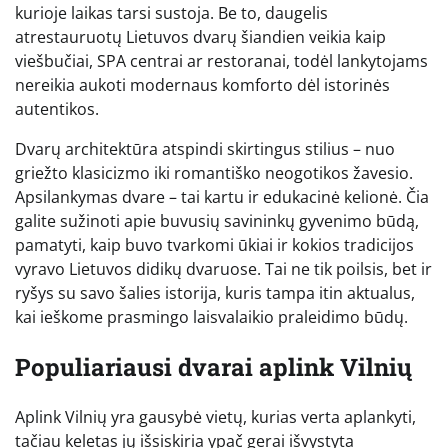
kurioje laikas tarsi sustoja. Be to, daugelis
atrestauruotų Lietuvos dvarų šiandien veikia kaip
viešbučiai, SPA centrai ar restoranai, todėl lankytojams
nereikia aukoti modernaus komforto dėl istorinės
autentikos.
Dvarų architektūra atspindi skirtingus stilius – nuo
griežto klasicizmo iki romantiško neogotikos žavesio.
Apsilankymas dvare – tai kartu ir edukacinė kelionė. Čia
galite sužinoti apie buvusių savininkų gyvenimo būdą,
pamatyti, kaip buvo tvarkomi ūkiai ir kokios tradicijos
vyravo Lietuvos didikų dvaruose. Tai ne tik poilsis, bet ir
ryšys su savo šalies istorija, kuris tampa itin aktualus,
kai ieškome prasmingo laisvalaikio praleidimo būdų.
Populiariausi dvarai aplink Vilnių
Aplink Vilnių yra gausybė vietų, kurias verta aplankyti,
tačiau keletas jų išsiskiria ypač gerai išvystyta