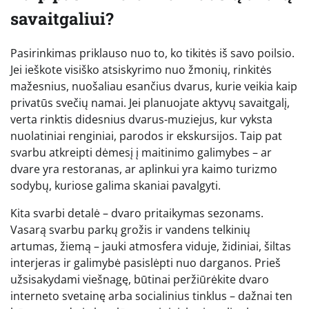
savaitgaliui?
Pasirinkimas priklauso nuo to, ko tikitės iš savo poilsio.
Jei ieškote visiško atsiskyrimo nuo žmonių, rinkitės
mažesnius, nuošaliau esančius dvarus, kurie veikia kaip
privatūs svečių namai. Jei planuojate aktyvų savaitgalį,
verta rinktis didesnius dvarus-muziejus, kur vyksta
nuolatiniai renginiai, parodos ir ekskursijos. Taip pat
svarbu atkreipti dėmesį į maitinimo galimybes – ar
dvare yra restoranas, ar aplinkui yra kaimo turizmo
sodybų, kuriose galima skaniai pavalgyti.
Kita svarbi detalė – dvaro pritaikymas sezonams.
Vasarą svarbu parkų grožis ir vandens telkinių
artumas, žiemą – jauki atmosfera viduje, židiniai, šiltas
interjeras ir galimybė pasislėpti nuo darganos. Prieš
užsisakydami viešnagę, būtinai peržiūrėkite dvaro
interneto svetainę arba socialinius tinklus – dažnai ten