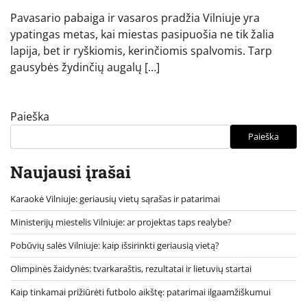
Pavasario pabaiga ir vasaros pradžia Vilniuje yra
ypatingas metas, kai miestas pasipuošia ne tik žalia
lapija, bet ir ryškiomis, kerinčiomis spalvomis. Tarp
gausybės žydinčių augalų […]
Paieška
Paieška
Naujausi įrašai
Karaokė Vilniuje: geriausių vietų sąrašas ir patarimai
Ministerijų miestelis Vilniuje: ar projektas taps realybe?
Pobūvių salės Vilniuje: kaip išsirinkti geriausią vietą?
Olimpinės žaidynės: tvarkaraštis, rezultatai ir lietuvių startai
Kaip tinkamai prižiūrėti futbolo aikštę: patarimai ilgaamžiškumui