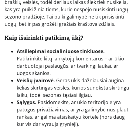
braškių veislės, todėl derliaus laikas šiek tiek nusikelia,
kas yra puiki žinia tiems, kurie nespėjo nusiskinti uogų
sezono pradžioje. Tai puiki galimybė ne tik prisiskinti
uogų, bet ir pasigrožėti gražiais kraštovaizdžiais.
Kaip išsirinkti patikimą ūkį?
Atsiliepimai socialiniuose tinkluose.
Patikrinkite kitų lankytojų komentarus – ar ūkio
darbuotojai paslaugūs, ar tvarkingi laukai, ar
uogos skanios.
Veislių įvairovė.
Geras ūkis dažniausiai augina
kelias skirtingas veisles, kurios sunoksta skirtingu
laiku, todėl sezonas tęsiasi ilgiau.
Sąlygos.
Pasidomėkite, ar ūkio teritorijoje yra
patogus privažiavimas, ar yra galimybė nusiplauti
rankas, ar galima atsiskaityti kortele (nors daug
kur vis dar vyrauja grynieji).