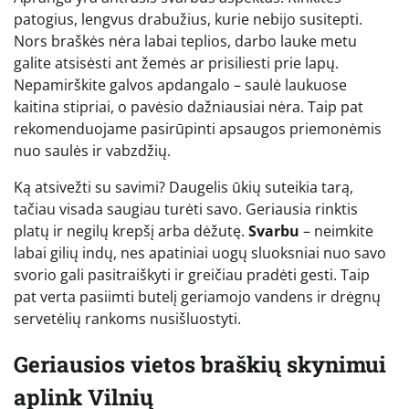
patogius, lengvus drabužius, kurie nebijo susitepti.
Nors braškės nėra labai teplios, darbo lauke metu
galite atsisėsti ant žemės ar prisiliesti prie lapų.
Nepamirškite galvos apdangalo – saulė laukuose
kaitina stipriai, o pavėsio dažniausiai nėra. Taip pat
rekomenduojame pasirūpinti apsaugos priemonėmis
nuo saulės ir vabzdžių.
Ką atsivežti su savimi? Daugelis ūkių suteikia tarą,
tačiau visada saugiau turėti savo. Geriausia rinktis
platų ir negilų krepšį arba dėžutę.
Svarbu
– neimkite
labai gilių indų, nes apatiniai uogų sluoksniai nuo savo
svorio gali pasitraiškyti ir greičiau pradėti gesti. Taip
pat verta pasiimti butelį geriamojo vandens ir drėgnų
servetėlių rankoms nusišluostyti.
Geriausios vietos braškių skynimui
aplink Vilnių