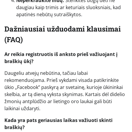
Neperkraukite indų.
Stenkitės uogų dėti ne
daugiau kaip trimis ar keturiais sluoksniais, kad
apatinės nebūtų sutraiškytos.
Dažniausiai užduodami klausimai
(FAQ)
Ar reikia registruotis iš anksto prieš važiuojant į
braškių ūkį?
Daugeliu atvejų nebūtina, tačiau labai
rekomenduojama. Prieš vykdami visada patikrinkite
ūkio „Facebook” paskyrą ar svetainę, kurioje ūkininkai
skelbia, ar tą dieną vyksta skynimas. Kartais dėl didelio
žmonių antplūdžio ar lietingo oro laukai gali būti
laikinai uždaryti.
Kada yra pats geriausias laikas važiuoti skinti
braškių?