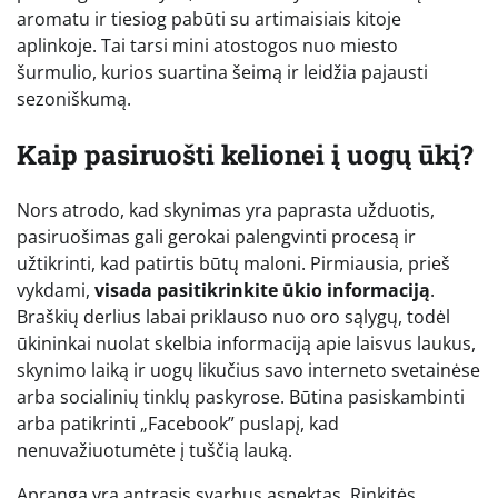
aromatu ir tiesiog pabūti su artimaisiais kitoje
aplinkoje. Tai tarsi mini atostogos nuo miesto
šurmulio, kurios suartina šeimą ir leidžia pajausti
sezoniškumą.
Kaip pasiruošti kelionei į uogų ūkį?
Nors atrodo, kad skynimas yra paprasta užduotis,
pasiruošimas gali gerokai palengvinti procesą ir
užtikrinti, kad patirtis būtų maloni. Pirmiausia, prieš
vykdami,
visada pasitikrinkite ūkio informaciją
.
Braškių derlius labai priklauso nuo oro sąlygų, todėl
ūkininkai nuolat skelbia informaciją apie laisvus laukus,
skynimo laiką ir uogų likučius savo interneto svetainėse
arba socialinių tinklų paskyrose. Būtina pasiskambinti
arba patikrinti „Facebook” puslapį, kad
nenuvažiuotumėte į tuščią lauką.
Apranga yra antrasis svarbus aspektas. Rinkitės