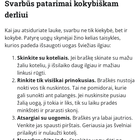
Svarbūs patarimai kokybiškam
derliui
Kai jau atsiduriate lauke, svarbu ne tik kiekybė, bet ir
kokybė. Patyrę uogų skynėjai žino kelias taisykles,
kurios padeda išsaugoti uogas šviežias ilgiau:
Skinkite su koteliais.
Jei braškę skinate su mažu
žaliu koteliu, ji išsilaiko daug ilgiau ir mažiau
linkusi rūgti.
Rinkite tik visiškai prinokusias.
Braškės nustoja
nokti vos tik nuskintos. Tai ne pomidorai, kurie
gali sunokti ant palangės. Jei nuskinsite pusiau
žalią uogą, ji tokia ir liks, tik su laiku pradės
minkštėti ir prarasti skonį.
Atsargiai su uogomis.
Braškės yra labai jautrios.
Venkite jas spausti pirštais. Geriausia jas švelniai
prilaikyti ir nulaužti kotelį.