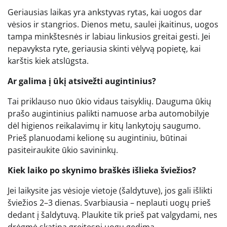
Geriausias laikas yra ankstyvas rytas, kai uogos dar
vėsios ir stangrios. Dienos metu, saulei įkaitinus, uogos
tampa minkštesnės ir labiau linkusios greitai gesti. Jei
nepavyksta ryte, geriausia skinti vėlyvą popietę, kai
karštis kiek atslūgsta.
Ar galima į ūkį atsivežti augintinius?
Tai priklauso nuo ūkio vidaus taisyklių. Dauguma ūkių
prašo augintinius palikti namuose arba automobilyje
dėl higienos reikalavimų ir kitų lankytojų saugumo.
Prieš planuodami kelionę su augintiniu, būtinai
pasiteiraukite ūkio savininkų.
Kiek laiko po skynimo braškės išlieka šviežios?
Jei laikysite jas vėsioje vietoje (šaldytuve), jos gali išlikti
šviežios 2–3 dienas. Svarbiausia – neplauti uogų prieš
dedant į šaldytuvą. Plaukite tik prieš pat valgydami, nes