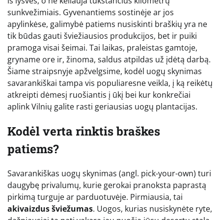
iš lysvės, o ne keliauja tūkstančius kilometrų
sunkvežimiais. Gyvenantiems sostinėje ar jos
apylinkėse, galimybė patiems nusiskinti braškių yra ne
tik būdas gauti šviežiausios produkcijos, bet ir puiki
pramoga visai šeimai. Tai laikas, praleistas gamtoje,
gryname ore ir, žinoma, saldus atpildas už įdėtą darbą.
Šiame straipsnyje apžvelgsime, kodėl uogų skynimas
savarankiškai tampa vis populiaresne veikla, į ką reikėtų
atkreipti dėmesį ruošiantis į ūkį bei kur konkrečiai
aplink Vilnių galite rasti geriausias uogų plantacijas.
Kodėl verta rinktis braškes
patiems?
Savarankiškas uogų skynimas (angl. pick-your-own) turi
daugybę privalumų, kurie gerokai pranoksta paprastą
pirkimą turguje ar parduotuvėje. Pirmiausia, tai
akivaizdus šviežumas
. Uogos, kurias nusiskynėte ryte,