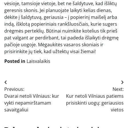
vėsioje, tamsioje vietoje, bet ne šaldytuve, kad išliktų
geresnis skonis. Jei planuojate laikyti kelias dienas,
dėkite į šaldytuvą, geriausia – į popierinį maišelį arba
indą, išklotą popieriniais rankšluosčiais, kurie sugers
drėgmės perteklių. Būtinai nuimkite kotelius tik prieš
pat valgant ar perdirbant, tai padeda išlaikyti drėgmę
pačioje uogoje. Mėgaukitės vasaros skoniais ir
prisirinkite jų tiek, kad užtektų visai žiemai!
Posted in
Laisvalaikis
Navigacija
Previous:
Next:
tarp
Dvarai netoli Vilniaus: kur
Kur netoli Vilniaus patiems
įrašų
vykti nepamirštamam
prisiskinti uogų: geriausios
savaitgaliui
vietos