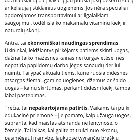
dažniausiai tą patį vakarą jau puošia jūsų desertų stalą
ar keliauja į stiklainius uogienėms. Jos nėra specialiai
apdorojamos transportavimui ar ilgalaikiam
saugojimui, todėl išlaiko maksimalų vitaminų kiekį ir
natūralų skonį.
Antra, tai
ekonomiškai naudingas sprendimas
.
Ūkininkai, leidžiantys pirkėjams patiems skinti uogas,
dažnai taiko mažesnes kainas nei turgavietėse, nes
nepatiria papildomų darbo jėgos sąnaudų derliui
nuimti. Tai ypač aktualu tiems, kurie ruošia didesnes
atsargas žiemai, gamina uogienes, džemus ar šaldo
uogas – kainų skirtumas, perkant didesnį kiekį, tampa
labai pastebimas.
Trečia, tai
nepakartojama patirtis
. Vaikams tai puiki
edukacinė priemonė – jie pamato, kaip užauga uogos,
supranta, kad maistas atsiranda ne lentynose, o
žemėje. Tai laikas, kai galite atitrūkti nuo ekranų,
pasimėgauti ramybe, laukuose tvyrančiu braškių