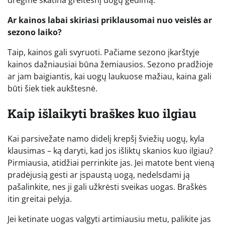
drėgmė skatina greitesnį uogų gedimą.
Ar kainos labai skiriasi priklausomai nuo veislės ar
sezono laiko?
Taip, kainos gali svyruoti. Pačiame sezono įkarštyje
kainos dažniausiai būna žemiausios. Sezono pradžioje
ar jam baigiantis, kai uogų laukuose mažiau, kaina gali
būti šiek tiek aukštesnė.
Kaip išlaikyti braškes kuo ilgiau
Kai parsivežate namo didelį krepšį šviežių uogų, kyla
klausimas – ką daryti, kad jos išliktų skanios kuo ilgiau?
Pirmiausia, atidžiai perrinkite jas. Jei matote bent vieną
pradėjusią gesti ar įspaustą uogą, nedelsdami ją
pašalinkite, nes ji gali užkrėsti sveikas uogas. Braškės
itin greitai pelyja.
Jei ketinate uogas valgyti artimiausiu metu, palikite jas