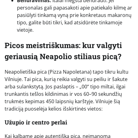
Bendravimas.
Italai mėgsta bendrauti. Jei
personalas gali papasakoti apie patiekalo kilmę ar
pasiūlyti tinkamą vyną prie konkretaus makaronų
tipo, galite būti tikri, kad atsidūrėte tinkamoje
vietoje.
Picos meistriškumas: kur valgyti
geriausią Neapolio stiliaus picą?
Neapolietiška pica (Pizza Napoletana) tapo tikru kultu
Vilniuje. Tai pica, kurią reikia valgyti su peiliu ir šakute
arba sulankstytą. Jos paslaptis – „00“ tipo miltai, ilgai
trunkantis tešlos kildinimas ir vos 60–90 sekundžių
trukmės kepimas 450 laipsnių karštyje. Vilniuje šią
tradiciją puoselėja kelios išskirtinės vietos:
Užupio ir centro perlai
Kai kalbame apie autentišką picą, neįmanoma