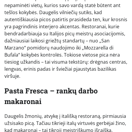
nepaminėti vietų, kurios savo vardą statė būtent ant
tešlos kokybės. Daugelis vilniečių sutiks, kad
autentiškiausia picos patirtis prasideda ten, kur krosnis
yra pagrindinis interjero akcentas. Restoranai, kurie
bendradarbiauja su Italijos picų meistrų asociacijomis,
dažniausiai laikosi griežtų standartų – nuo „San
Marzano“ pomidorų naudojimo iki „Mozzarella di
Bufala“ kokybės kontrolės. Tokiose vietose pica nėra
tiesiog užkandis – tai visuma tekstūrų: drėgnas centras,
lengvas, erinis padas ir šviežiai pjaustytas bazilikas
viršuje.
Pasta Fresca – rankų darbo
makaronai
Daugelis žmonių, atvykę į itališką restoraną, pirmiausia
užsisako picą. Tačiau tikrieji italų virtuvės gerbėjai žino,
kad makaronai – tai tikroji meistriškumo išraiška.