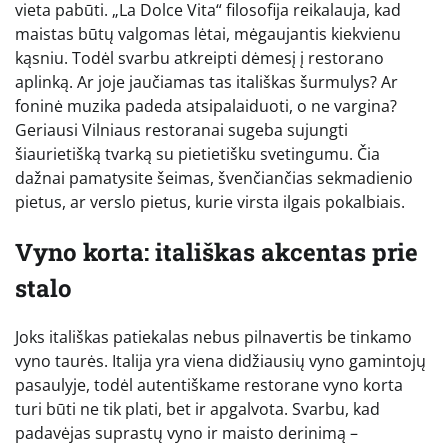
vieta pabūti. „La Dolce Vita“ filosofija reikalauja, kad
maistas būtų valgomas lėtai, mėgaujantis kiekvienu
kąsniu. Todėl svarbu atkreipti dėmesį į restorano
aplinką. Ar joje jaučiamas tas itališkas šurmulys? Ar
foninė muzika padeda atsipalaiduoti, o ne vargina?
Geriausi Vilniaus restoranai sugeba sujungti
šiaurietišką tvarką su pietietišku svetingumu. Čia
dažnai pamatysite šeimas, švenčiančias sekmadienio
pietus, ar verslo pietus, kurie virsta ilgais pokalbiais.
Vyno korta: itališkas akcentas prie
stalo
Joks itališkas patiekalas nebus pilnavertis be tinkamo
vyno taurės. Italija yra viena didžiausių vyno gamintojų
pasaulyje, todėl autentiškame restorane vyno korta
turi būti ne tik plati, bet ir apgalvota. Svarbu, kad
padavėjas suprastų vyno ir maisto derinimą –