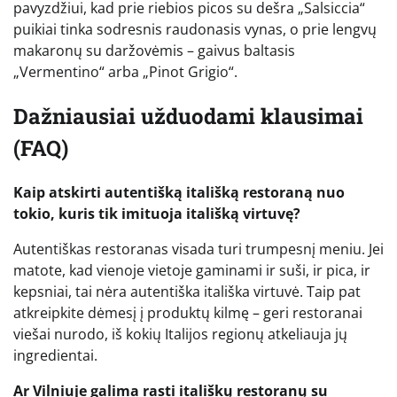
pavyzdžiui, kad prie riebios picos su dešra „Salsiccia“
puikiai tinka sodresnis raudonasis vynas, o prie lengvų
makaronų su daržovėmis – gaivus baltasis
„Vermentino“ arba „Pinot Grigio“.
Dažniausiai užduodami klausimai
(FAQ)
Kaip atskirti autentišką itališką restoraną nuo
tokio, kuris tik imituoja itališką virtuvę?
Autentiškas restoranas visada turi trumpesnį meniu. Jei
matote, kad vienoje vietoje gaminami ir suši, ir pica, ir
kepsniai, tai nėra autentiška itališka virtuvė. Taip pat
atkreipkite dėmesį į produktų kilmę – geri restoranai
viešai nurodo, iš kokių Italijos regionų atkeliauja jų
ingredientai.
Ar Vilniuje galima rasti itališkų restoranų su