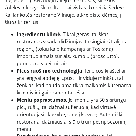
ingredientų. Alyvuogių aliejus, česnakas, šviežios
žolelės ir kokybiški miltai – tai viskas, ko reikia šedevrui.
Kai lankotės restorane Vilniuje, atkreipkite dėmesį į
šiuos kriterijus:
Ingredientų kilmė.
Tikrai geras itališkas
restoranas visada didžiuojasi tiesiogiai iš Italijos
regionų (tokių kaip Kampanija ar Toskana)
importuojamais sūriais, kumpiu (prosciutto),
pomidorais bei miltais.
Picos ruošimo technologija.
Jei picos krašteliai
yra lengvai apdegę, „pūsti“ ir viduje minkšti, tai
ženklas, kad naudojama tikra malkomis kūrenama
krosnis ir ilgai brandinta tešla.
Meniu paprastumas.
Jei meniu yra 50 skirtingų
picų rūšių, tai dažnai sufleruoja, kad virtuvė
orientuojasi į kiekybę, o ne į kokybę. Autentiški
restoranai dažniausiai siūlo trumpesnį, sezoninį
meniu.