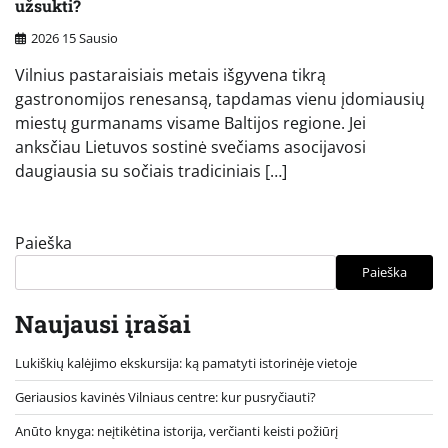
užsukti?
2026 15 Sausio
Vilnius pastaraisiais metais išgyvena tikrą
gastronomijos renesansą, tapdamas vienu įdomiausių
miestų gurmanams visame Baltijos regione. Jei
anksčiau Lietuvos sostinė svečiams asocijavosi
daugiausia su sočiais tradiciniais […]
Paieška
Paieška
Naujausi įrašai
Lukiškių kalėjimo ekskursija: ką pamatyti istorinėje vietoje
Geriausios kavinės Vilniaus centre: kur pusryčiauti?
Anūto knyga: neįtikėtina istorija, verčianti keisti požiūrį