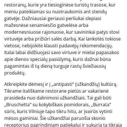
restoranų, kurie yra tiesioginėse turistų trasose, kur
meniu pateikiamas su nuotraukomis ant stendų
gatvėje. Dažniausiai geriausi perliukai slepiasi
mažesnėse senamiesčio gatvelėse arba
modernesniuose rajonuose, kur savininkai patys stovi
virtuvėje arba prižiūri salės darbą. Kai lankotės tokiose
vietose, nebijokite klausti padavėjų rekomendacijų.
Italai labai didžiuojasi savo virtuve ir mielai papasakos
apie dienos specialų pasiūlymą, kuris dažnai būna
pagamintas iš tą dieną turguje rastų šviežiausių
produktų.
Atkreipkite dėmesį ir į „antipasti“ (užkandžių) kultūrą.
Tikrame itališkame restorane pietūs ar vakarienė
prasideda nuo dalinimosi užkandžiais. Tai gali būti
„Bruschetta“ su kokybiškais pomidorais, „Burrata“
sūris, kuris Vilniuje tapo tikru hitu, ar įvairūs vytinti
mėsos gaminiai. Šie užkandžiai paruošia skonio
receptorius pagrindiniam patiekalui ir sukuria tą tikrąją