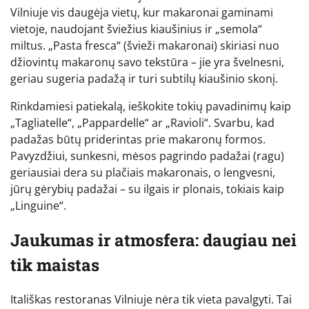
Vilniuje vis daugėja vietų, kur makaronai gaminami
vietoje, naudojant šviežius kiaušinius ir „semola“
miltus. „Pasta fresca“ (švieži makaronai) skiriasi nuo
džiovintų makaronų savo tekstūra – jie yra švelnesni,
geriau sugeria padažą ir turi subtilų kiaušinio skonį.
Rinkdamiesi patiekalą, ieškokite tokių pavadinimų kaip
„Tagliatelle“, „Pappardelle“ ar „Ravioli“. Svarbu, kad
padažas būtų priderintas prie makaronų formos.
Pavyzdžiui, sunkesni, mėsos pagrindo padažai (ragu)
geriausiai dera su plačiais makaronais, o lengvesni,
jūrų gėrybių padažai – su ilgais ir plonais, tokiais kaip
„Linguine“.
Jaukumas ir atmosfera: daugiau nei
tik maistas
Itališkas restoranas Vilniuje nėra tik vieta pavalgyti. Tai