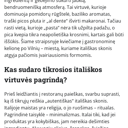
ingredientų ir gebėjimo sukurti jaukią,
bendruomenišką atmosferą. Tai virtuvė, kurioje
dominuoja pomidorų rūgštelė, baziliko aromatas,
traški picos pluta ir „al dente“ išvirti makaronai. Tačiau
rasti vietą, kurioje „pasta“ nėra tik užpilta padažu, o
pica kvepia tikra neapolietiška krosnimi, kartais gali būti
iššūkis. Šiame straipsnyje kviečiame į gastronominę
kelionę po Vilnių – miestą, kuriame itališkas skonis
atgyja pačiomis įvairiausiomis formomis.
Kas sudaro tikrosios itališkos
virtuvės pagrindą?
Prieš leidžiantis į restoranų paieškas, svarbu suprasti,
ką iš tikrųjų reiškia „autentiškas“ itališkas skonis.
Italijoje maistas yra religija, o jo ruošimas – ritualas.
Pagrindinė taisyklė – minimalizmas. Italai tiki, kad jei
produktas yra kokybiškas, jam nereikia dešimties