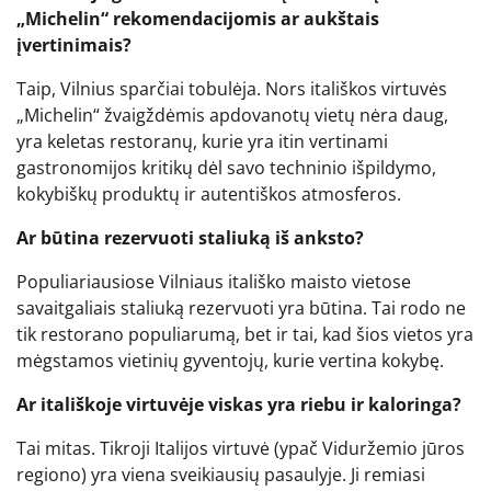
„Michelin“ rekomendacijomis ar aukštais
įvertinimais?
Taip, Vilnius sparčiai tobulėja. Nors itališkos virtuvės
„Michelin“ žvaigždėmis apdovanotų vietų nėra daug,
yra keletas restoranų, kurie yra itin vertinami
gastronomijos kritikų dėl savo techninio išpildymo,
kokybiškų produktų ir autentiškos atmosferos.
Ar būtina rezervuoti staliuką iš anksto?
Populiariausiose Vilniaus itališko maisto vietose
savaitgaliais staliuką rezervuoti yra būtina. Tai rodo ne
tik restorano populiarumą, bet ir tai, kad šios vietos yra
mėgstamos vietinių gyventojų, kurie vertina kokybę.
Ar itališkoje virtuvėje viskas yra riebu ir kaloringa?
Tai mitas. Tikroji Italijos virtuvė (ypač Viduržemio jūros
regiono) yra viena sveikiausių pasaulyje. Ji remiasi