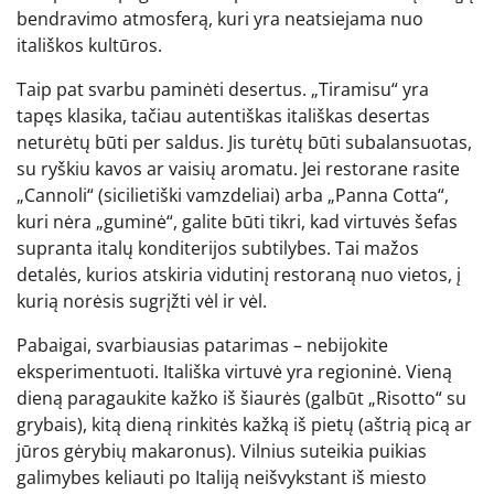
bendravimo atmosferą, kuri yra neatsiejama nuo
itališkos kultūros.
Taip pat svarbu paminėti desertus. „Tiramisu“ yra
tapęs klasika, tačiau autentiškas itališkas desertas
neturėtų būti per saldus. Jis turėtų būti subalansuotas,
su ryškiu kavos ar vaisių aromatu. Jei restorane rasite
„Cannoli“ (sicilietiški vamzdeliai) arba „Panna Cotta“,
kuri nėra „guminė“, galite būti tikri, kad virtuvės šefas
supranta italų konditerijos subtilybes. Tai mažos
detalės, kurios atskiria vidutinį restoraną nuo vietos, į
kurią norėsis sugrįžti vėl ir vėl.
Pabaigai, svarbiausias patarimas – nebijokite
eksperimentuoti. Itališka virtuvė yra regioninė. Vieną
dieną paragaukite kažko iš šiaurės (galbūt „Risotto“ su
grybais), kitą dieną rinkitės kažką iš pietų (aštrią picą ar
jūros gėrybių makaronus). Vilnius suteikia puikias
galimybes keliauti po Italiją neišvykstant iš miesto