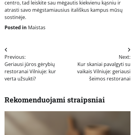
centro, tad leiskite sau mėgautis kiekvienu kąsniu ir
atrasti savo mėgstamiausius itališkus kampus mūsų
sostinėje.
Posted in
Maistas
Navigacija
Previous:
Next:
tarp
Geriausi jūros gėrybių
Kur skaniai pavalgyti su
įrašų
restoranai Vilniuje: kur
vaikais Vilniuje: geriausi
verta užsukti?
šeimos restoranai
Rekomenduojami straipsniai