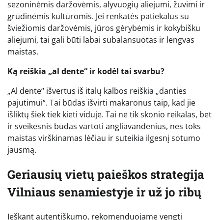
sezoninėmis daržovėmis, alyvuogių aliejumi, žuvimi ir
grūdinėmis kultūromis. Jei renkatės patiekalus su
šviežiomis daržovėmis, jūros gėrybėmis ir kokybišku
aliejumi, tai gali būti labai subalansuotas ir lengvas
maistas.
Ką reiškia „al dente“ ir kodėl tai svarbu?
„Al dente“ išvertus iš italų kalbos reiškia „danties
pajutimui“. Tai būdas išvirti makaronus taip, kad jie
išliktų šiek tiek kieti viduje. Tai ne tik skonio reikalas, bet
ir sveikesnis būdas vartoti angliavandenius, nes toks
maistas virškinamas lėčiau ir suteikia ilgesnį sotumo
jausmą.
Geriausių vietų paieškos strategija
Vilniaus senamiestyje ir už jo ribų
Ieškant autentiškumo, rekomenduojame vengti