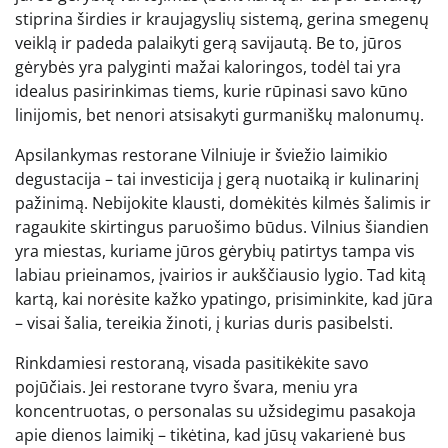
stiprina širdies ir kraujagyslių sistemą, gerina smegenų
veiklą ir padeda palaikyti gerą savijautą. Be to, jūros
gėrybės yra palyginti mažai kaloringos, todėl tai yra
idealus pasirinkimas tiems, kurie rūpinasi savo kūno
linijomis, bet nenori atsisakyti gurmaniškų malonumų.
Apsilankymas restorane Vilniuje ir šviežio laimikio
degustacija – tai investicija į gerą nuotaiką ir kulinarinį
pažinimą. Nebijokite klausti, domėkitės kilmės šalimis ir
ragaukite skirtingus paruošimo būdus. Vilnius šiandien
yra miestas, kuriame jūros gėrybių patirtys tampa vis
labiau prieinamos, įvairios ir aukščiausio lygio. Tad kitą
kartą, kai norėsite kažko ypatingo, prisiminkite, kad jūra
– visai šalia, tereikia žinoti, į kurias duris pasibelsti.
Rinkdamiesi restoraną, visada pasitikėkite savo
pojūčiais. Jei restorane tvyro švara, meniu yra
koncentruotas, o personalas su užsidegimu pasakoja
apie dienos laimikį – tikėtina, kad jūsų vakarienė bus