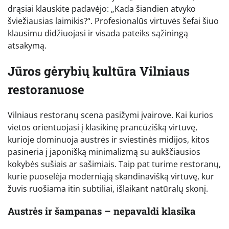
drąsiai klauskite padavėjo: „Kada šiandien atvyko
šviežiausias laimikis?“. Profesionalūs virtuvės šefai šiuo
klausimu didžiuojasi ir visada pateiks sąžiningą
atsakymą.
Jūros gėrybių kultūra Vilniaus
restoranuose
Vilniaus restoranų scena pasižymi įvairove. Kai kurios
vietos orientuojasi į klasikinę prancūzišką virtuvę,
kurioje dominuoja austrės ir sviestinės midijos, kitos
pasineria į japonišką minimalizmą su aukščiausios
kokybės sušiais ar sašimiais. Taip pat turime restoranų,
kurie puoselėja moderniąją skandinavišką virtuvę, kur
žuvis ruošiama itin subtiliai, išlaikant natūralų skonį.
Austrės ir šampanas – nepavaldi klasika