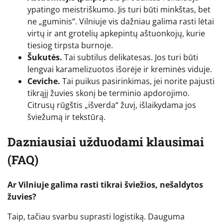
ypatingo meistriškumo. Jis turi būti minkštas, bet
ne „guminis“. Vilniuje vis dažniau galima rasti lėtai
virtų ir ant grotelių apkepintų aštuonkojų, kurie
tiesiog tirpsta burnoje.
Šukutės.
Tai subtilus delikatesas. Jos turi būti
lengvai karamelizuotos išorėje ir kreminės viduje.
Ceviche.
Tai puikus pasirinkimas, jei norite pajusti
tikrąjį žuvies skonį be terminio apdorojimo.
Citrusų rūgštis „išverda“ žuvį, išlaikydama jos
šviežumą ir tekstūrą.
Dazniausiai užduodami klausimai
(FAQ)
Ar Vilniuje galima rasti tikrai šviežios, nešaldytos
žuvies?
Taip, tačiau svarbu suprasti logistiką. Dauguma