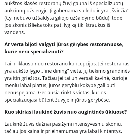
aukštos klasės restoranų žuvį gauna iš specializuotų
aukcionų užsienyje. Ji gabenama su ledu ir yra „šviežia“
(t.y. nebuvo užšaldyta giliojo užšaldymo būdu), todėl
jos skonis išlieka toks pat, lyg ką tik ištraukus iš
vandens.
Ar verta bijoti valgyti jūros gėrybes restoranuose,
kurie nėra specializuoti?
Tai priklauso nuo restorano koncepcijos. Jei restoranas
yra aukšto lygio „fine dining“ vieta, jų tiekimo grandinės
yra itin griežtos. Tačiau jei tai universali kavinė, kurioje
meniu labai platus, jūros gėrybių kokybė gali būti
nenuspėjama. Geriausia rinktis vietas, kurios
specializuojasi būtent žuvyje ir jūros gėrybėse.
Kuo skiriasi laukinė žuvis nuo augintinės ūkiuose?
Laukinė žuvis dažnai pasižymi intensyvesniu skoniu,
tačiau jos kaina ir prieinamumas yra labai kintantys.