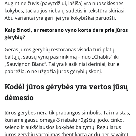
Augintinė žuvis (pavyzdžiui, lašiša) yra nuoseklesnės
kokybės, tačiau jos riebalų sudėtis ir tekstūra skiriasi.
Abu variantai yra geri, jei yra kokybiškai paruošti.
Kaip žinoti, ar restorano vyno korta dera prie jūros
gėrybių?
Geras jūros gėrybių restoranas visada turi platų
baltųjų, sausų vynų pasirinkimą – nuo „Chablis“ iki
„Sauvignon Blanc“. Tai yra klasikiniai deriniai, kurie
pabrėžia, o ne užgožia jūros gėrybių skonį.
Kodėl jūros gėrybės yra vertos jūsų
dėmesio
Jūros gėrybės nėra tik prabangos simbolis. Tai maistas,
kuriame gausu omega-3 riebalų rūgščių, jodo, cinko,
seleno ir aukščiausios kokybės baltymų. Reguliarus
jūros gėrybių vartojimas (bent kartą ar du per savaitę)