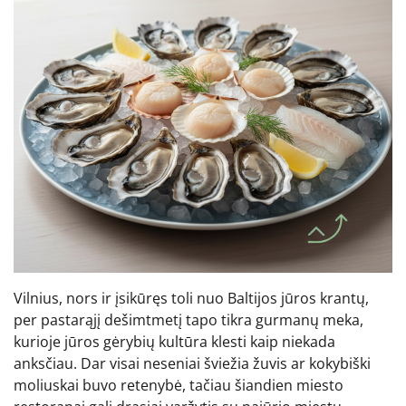
Vilnius, nors ir įsikūręs toli nuo Baltijos jūros krantų,
per pastarąjį dešimtmetį tapo tikra gurmanų meka,
kurioje jūros gėrybių kultūra klesti kaip niekada
anksčiau. Dar visai neseniai šviežia žuvis ar kokybiški
moliuskai buvo retenybė, tačiau šiandien miesto