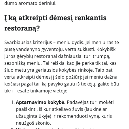
dūmo aromato deriniui.
Į ką atkreipti dėmesį renkantis
restoraną?
Svarbiausias kriterijus – meniu dydis. Jei meniu rasite
pusę vandenyno gyventojų, verta suklusti. Kokybiški
jūros gėrybių restoranai dažniausiai turi trumpą,
sezonišką meniu. Tai reiškia, kad jie perka tik tai, kas
šiuo metu yra geriausios kokybės rinkoje. Taip pat
verta atkreipti dėmesį į šefo požiūrį: jei meniu dažnai
keičiasi pagal tai, ką pavyko gauti iš tiekėjų, galite būti
tikri – esate tinkamoje vietoje.
Aptarnavimo kokybė.
Padavėjas turi mokėti
paaiškinti, iš kur atkeliavo žuvis (laukinė ar
užauginta ūkyje) ir rekomenduoti vyną, kuris
neužgoš skonio.