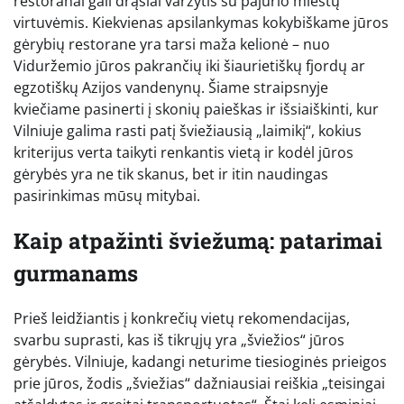
restoranai gali drąsiai varžytis su pajūrio miestų
virtuvėmis. Kiekvienas apsilankymas kokybiškame jūros
gėrybių restorane yra tarsi maža kelionė – nuo
Viduržemio jūros pakrančių iki šiaurietiškų fjordų ar
egzotiškų Azijos vandenynų. Šiame straipsnyje
kviečiame pasinerti į skonių paieškas ir išsiaiškinti, kur
Vilniuje galima rasti patį šviežiausią „laimikį“, kokius
kriterijus verta taikyti renkantis vietą ir kodėl jūros
gėrybės yra ne tik skanus, bet ir itin naudingas
pasirinkimas mūsų mitybai.
Kaip atpažinti šviežumą: patarimai
gurmanams
Prieš leidžiantis į konkrečių vietų rekomendacijas,
svarbu suprasti, kas iš tikrųjų yra „šviežios“ jūros
gėrybės. Vilniuje, kadangi neturime tiesioginės prieigos
prie jūros, žodis „šviežias“ dažniausiai reiškia „teisingai