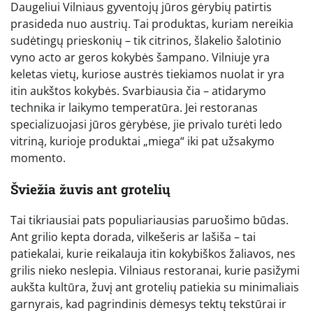
Daugeliui Vilniaus gyventojų jūros gėrybių patirtis
prasideda nuo austrių. Tai produktas, kuriam nereikia
sudėtingų prieskonių – tik citrinos, šlakelio šalotinio
vyno acto ar geros kokybės šampano. Vilniuje yra
keletas vietų, kuriose austrės tiekiamos nuolat ir yra
itin aukštos kokybės. Svarbiausia čia – atidarymo
technika ir laikymo temperatūra. Jei restoranas
specializuojasi jūros gėrybėse, jie privalo turėti ledo
vitriną, kurioje produktai „miega“ iki pat užsakymo
momento.
Šviežia žuvis ant grotelių
Tai tikriausiai pats populiariausias paruošimo būdas.
Ant grilio kepta dorada, vilkešeris ar lašiša – tai
patiekalai, kurie reikalauja itin kokybiškos žaliavos, nes
grilis nieko neslepia. Vilniaus restoranai, kurie pasižymi
aukšta kultūra, žuvį ant grotelių patiekia su minimaliais
garnyrais, kad pagrindinis dėmesys tektų tekstūrai ir