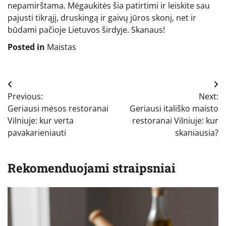
nepamirštama. Mėgaukitės šia patirtimi ir leiskite sau
pajusti tikrąjį, druskingą ir gaivų jūros skonį, net ir
būdami pačioje Lietuvos širdyje. Skanaus!
Posted in
Maistas
Navigacija
Previous:
Next:
tarp
Geriausi mėsos restoranai
Geriausi itališko maisto
įrašų
Vilniuje: kur verta
restoranai Vilniuje: kur
pavakarieniauti
skaniausia?
Rekomenduojami straipsniai