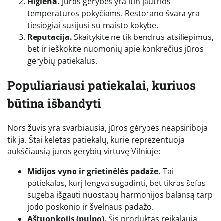
Higiena.
Jūros gėrybės yra itin jautrios
temperatūros pokyčiams. Restorano švara yra
tiesiogiai susijusi su maisto kokybe.
Reputacija.
Skaitykite ne tik bendrus atsiliepimus,
bet ir ieškokite nuomonių apie konkrečius jūros
gėrybių patiekalus.
Populiariausi patiekalai, kuriuos
būtina išbandyti
Nors žuvis yra svarbiausia, jūros gėrybės neapsiriboja
tik ja. Štai keletas patiekalų, kurie reprezentuoja
aukščiausią jūros gėrybių virtuvę Vilniuje:
Midijos vyno ir grietinėlės padaže.
Tai
patiekalas, kurį lengva sugadinti, bet tikras šefas
sugeba išgauti nuostabų harmonijos balansą tarp
jodo poskonio ir švelnaus padažo.
Aštuonkojis (pulpo).
Šis produktas reikalauja