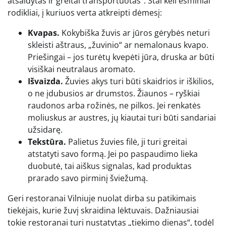
atšaldytas ir greitai transportuotas“. Štai keli esminiai
rodikliai, į kuriuos verta atkreipti dėmesį:
Kvapas.
Kokybiška žuvis ar jūros gėrybės neturi
skleisti aštraus, „žuvinio“ ar nemalonaus kvapo.
Priešingai – jos turėtų kvepėti jūra, druska ar būti
visiškai neutralaus aromato.
Išvaizda.
Žuvies akys turi būti skaidrios ir iškilios,
o ne įdubusios ar drumstos. Žiaunos – ryškiai
raudonos arba rožinės, ne pilkos. Jei renkatės
moliuskus ar austres, jų kiautai turi būti sandariai
užsidarę.
Tekstūra.
Palietus žuvies filė, ji turi greitai
atstatyti savo formą. Jei po paspaudimo lieka
duobutė, tai aiškus signalas, kad produktas
prarado savo pirminį šviežumą.
Geri restoranai Vilniuje nuolat dirba su patikimais
tiekėjais, kurie žuvį skraidina lėktuvais. Dažniausiai
tokie restoranai turi nustatytas „tiekimo dienas“, todėl