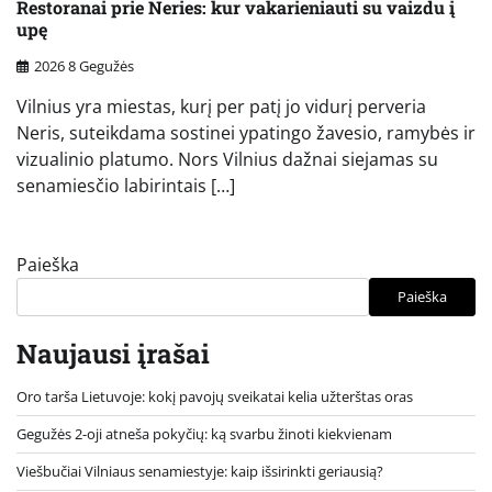
Restoranai prie Neries: kur vakarieniauti su vaizdu į
upę
2026 8 Gegužės
Vilnius yra miestas, kurį per patį jo vidurį perveria
Neris, suteikdama sostinei ypatingo žavesio, ramybės ir
vizualinio platumo. Nors Vilnius dažnai siejamas su
senamiesčio labirintais […]
Paieška
Paieška
Naujausi įrašai
Oro tarša Lietuvoje: kokį pavojų sveikatai kelia užterštas oras
Gegužės 2-oji atneša pokyčių: ką svarbu žinoti kiekvienam
Viešbučiai Vilniaus senamiestyje: kaip išsirinkti geriausią?