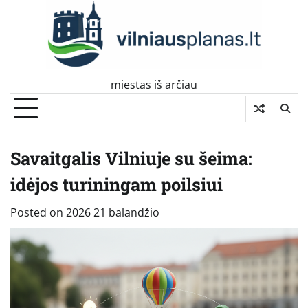
Skip
to
content
miestas iš arčiau
Savaitgalis Vilniuje su šeima:
idėjos turiningam poilsiui
Posted on
2026 21 balandžio