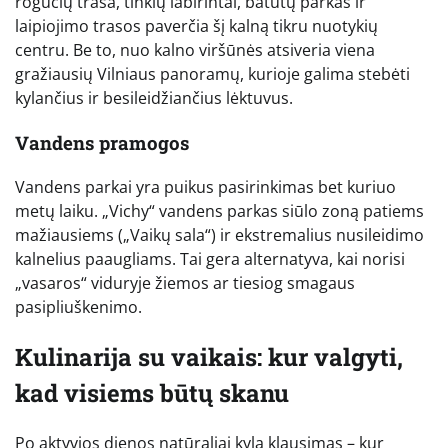
rogučių trasa, tinklų labirintai, batutų parkas ir
laipiojimo trasos paverčia šį kalną tikru nuotykių
centru. Be to, nuo kalno viršūnės atsiveria viena
gražiausių Vilniaus panoramų, kurioje galima stebėti
kylančius ir besileidžiančius lėktuvus.
Vandens pramogos
Vandens parkai yra puikus pasirinkimas bet kuriuo
metų laiku. „Vichy“ vandens parkas siūlo zoną patiems
mažiausiems („Vaikų sala“) ir ekstremalius nusileidimo
kalnelius paaugliams. Tai gera alternatyva, kai norisi
„vasaros“ viduryje žiemos ar tiesiog smagaus
pasipliuškenimo.
Kulinarija su vaikais: kur valgyti,
kad visiems būtų skanu
Po aktyvios dienos natūraliai kyla klausimas – kur