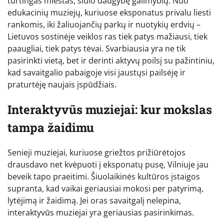
turtingas miestas, siūlo daugybę galimybių. Nuo
edukacinių muziejų, kuriuose eksponatus privalu liesti
rankomis, iki žaliuojančių parkų ir nuotykių erdvių –
Lietuvos sostinėje veiklos ras tiek patys mažiausi, tiek
paaugliai, tiek patys tėvai. Svarbiausia yra ne tik
pasirinkti vietą, bet ir derinti aktyvų poilsį su pažintiniu,
kad savaitgalio pabaigoje visi jaustųsi pailsėję ir
praturtėję naujais įspūdžiais.
Interaktyvūs muziejai: kur mokslas
tampa žaidimu
Senieji muziejai, kuriuose griežtos prižiūrėtojos
drausdavo net kvėpuoti į eksponatų pusę, Vilniuje jau
beveik tapo praeitimi. Šiuolaikinės kultūros įstaigos
supranta, kad vaikai geriausiai mokosi per patyrimą,
lytėjimą ir žaidimą. Jei oras savaitgalį nelepina,
interaktyvūs muziejai yra geriausias pasirinkimas.