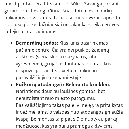
miestų, ir tai nėra tik skambus šūkis. Savaitgalį, esant
geram orui, tiesiog būtina išnaudoti miesto parkų
teikiamus privalumus. Tačiau šeimos išvykai paprasto
suoliuko parke dažniausiai nepakanka – reikia erdvės
judėjimui ir atradimams.
Bernardinų sodas:
Klasikinis pasirinkimas
pačiame centre. Čia yra dvi puikios žaidimų
aikštelės (viena skirta mažyliams, kita –
vyresniems), grojantis fontanas ir botanikos
ekspozicija. Tai ideali vieta piknikui po
pasivaikščiojimo senamiestyje.
Pūčkorių atodanga ir Belmonto kriokliai:
Norintiems daugiau laukinės gamtos, bet
nenutolstant nuo miesto patogumų.
Pasivaikščiojimo takas palei Vilnelę yra pritaikytas
ir vežimėliams, o vaizdas nuo atodangos gniaužia
kvapą. Belmontas taip pat siūlo nuotykių parką
medžiuose, kas yra puiki pramoga aktyviems