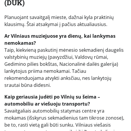
(DUK)
Planuojant savaitgalį mieste, dažnai kyla praktinių
klausimų. Štai atsakymai į pačius aktualiausius.
Ar Vilniaus muziejuose yra dienų, kai lankymas
nemokamas?
Taip, kiekvieną paskutinį mėnesio sekmadienį daugelis
valstybinių muziejų (pavyzdžiui, Valdovų rūmai,
Gedimino pilies bokštas, Nacionalinė dailės galerija)
lankytojus priima nemokamai. Tačiau
rekomenduojama atvykti anksčiau, nes lankytojų
srautai būna didesni.
Kaip geriausia judėti po Vilnių su šeima –
automobiliu ar viešuoju transportu?
Savaitgaliais automobilių statymas centre yra
mokamas (išskyrus sekmadienius tam tikrose zonose),
be to, rasti vietą gali būti sunku. Vilniaus viešasis