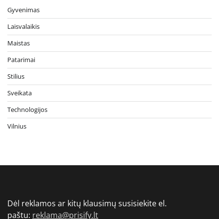
Gyvenimas
Laisvalaikis
Maistas
Patarimai
Stilius
Sveikata
Technologijos
Vilnius
Dėl reklamos ar kitų klausimų susisiekite el.
paštu:
reklama@prisify.lt