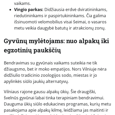
vaikams.
Vingio parkas:
Didžiausia erdvė dviratininkams,
riedutininkams ir paspirtukininkams. Čia galima
išsinuomoti velomobilius visai šeimai, o vasaros
metu veikia daugybė batutų ir atrakcionų zonų.
Gyvūnų mylėtojams: nuo alpakų iki
egzotinių paukščių
Bendravimas su gyvūnais vaikams suteikia ne tik
džiaugsmo, bet ir moko empatijos. Nors Vilniuje nėra
didžiulio tradicinio zoologijos sodo, miestas ir jo
apylinkės siūlo jaukių alternatyvų.
Vilniaus rajone gausu alpakų ūkių. Šie draugiški,
švelnūs gyvūnai labai tinka terapiniam bendravimui.
Dauguma ūkių siūlo edukacines programas, kurių metu
pasakojama apie alpakų kilmę, leidžiama jas maitinti ir