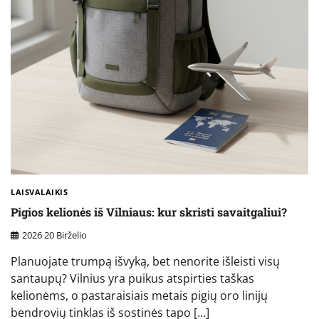
LAISVALAIKIS
Pigios kelionės iš Vilniaus: kur skristi savaitgaliui?
2026 20 Birželio
Planuojate trumpą išvyką, bet nenorite išleisti visų
santaupų? Vilnius yra puikus atspirties taškas
kelionėms, o pastaraisiais metais pigių oro linijų
bendrovių tinklas iš sostinės tapo […]