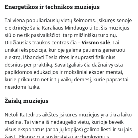
Energetikos ir technikos muziejus
Tai viena populiariausių vietų šeimoms. Įsikūręs senoje
elektrinėje šalia Karaliaus Mindaugo tilto, šis muziejus
siūlo ne tik pasivaikščioti tarp milžiniškų turbinų.
Didžiausias traukos centras čia –
Virsmo salė
. Tai
unikali ekspozicija, kurioje galima patiems generuoti
elektrą, išbandyti Tesla rites ir suprasti fizikinius
dėsnius per praktiką. Savaitgaliais čia dažnai vyksta
papildomos edukacijos ir moksliniai eksperimentai,
kurie prikausto net ir tų vaikų dėmesį, kurie paprastai
nesidomi fizika.
Žaislų muziejus
Netoli Katedros aikštės įsikūręs muziejus yra tikra laiko
mašina. Tai viena iš nedaugelio vietų, kurioje beveik
visus eksponatus (arba jų kopijas) galima liesti ir su jais
žaisti. Ekspozicija suskirstyta į archeologinius,