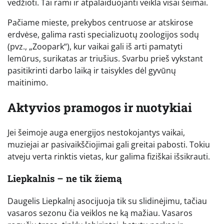
vedžioti. Tai rami ir atpalaiduojanti veikla visai šeimai.
Pačiame mieste, prekybos centruose ar atskirose
erdvėse, galima rasti specializuotų zoologijos sodų
(pvz., „Zoopark“), kur vaikai gali iš arti pamatyti
lemūrus, surikatas ar triušius. Svarbu prieš vykstant
pasitikrinti darbo laiką ir taisykles dėl gyvūnų
maitinimo.
Aktyvios pramogos ir nuotykiai
Jei šeimoje auga energijos nestokojantys vaikai,
muziejai ar pasivaikščiojimai gali greitai pabosti. Tokiu
atveju verta rinktis vietas, kur galima fiziškai išsikrauti.
Liepkalnis – ne tik žiemą
Daugelis Liepkalnį asocijuoja tik su slidinėjimu, tačiau
vasaros sezonu čia veiklos ne ką mažiau. Vasaros