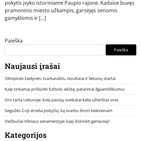
pokytis įvyko istoriniame Paupio rajone. Kadaise buvęs
pramoninis miesto užkampis, garsėjęs senomis
gamyklomis ir […]
Paieška
Paieška
Naujausi įrašai
Olimpinės žaidynės: tvarkaraštis, rezultatai ir lietuvių startai
Kaip tinkamai prižiūrėti futbolo aikštę: patarimai ilgaamžiškumui
Oro tarša Lietuvoje: kokį pavojų sveikatai kelia užterštas oras
Gegužės 2-oji atneša pokyčių: ką svarbu žinoti kiekvienam
Viešbučiai Vilniaus senamiestyje: kaip išsirinkti geriausią?
Kategorijos