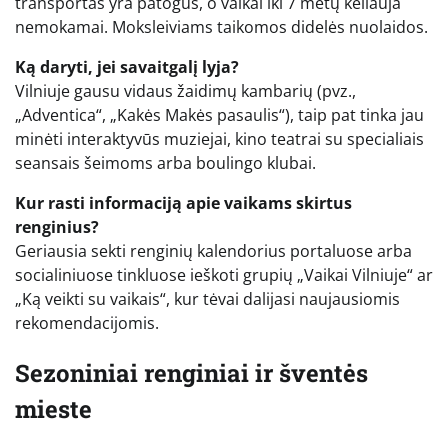
transportas yra patogus, o vaikai iki 7 metų keliauja
nemokamai. Moksleiviams taikomos didelės nuolaidos.
Ką daryti, jei savaitgalį lyja?
Vilniuje gausu vidaus žaidimų kambarių (pvz.,
„Adventica“, „Kakės Makės pasaulis“), taip pat tinka jau
minėti interaktyvūs muziejai, kino teatrai su specialiais
seansais šeimoms arba boulingo klubai.
Kur rasti informaciją apie vaikams skirtus
renginius?
Geriausia sekti renginių kalendorius portaluose arba
socialiniuose tinkluose ieškoti grupių „Vaikai Vilniuje“ ar
„Ką veikti su vaikais“, kur tėvai dalijasi naujausiomis
rekomendacijomis.
Sezoniniai renginiai ir šventės
mieste