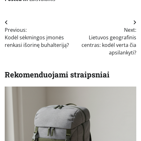
Navigacija
Previous:
Next:
tarp
Kodėl sėkmingos įmonės
Lietuvos geografinis
įrašų
renkasi išorinę buhalteriją?
centras: kodėl verta čia
apsilankyti?
Rekomenduojami straipsniai