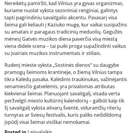
Nereikėtų pamiršti, kad Vilnius yra gyvas organizmas,
kuriame nuolat vyksta sezoniniai renginiai, galintys
tapti pagrindiniu savaitgalio akcentu. Pavasarį visa
šeima gali keliauti į Kaziuko mugę, kur vaikai susipažins
su amatais ir paragaus tradicinių meduolių. Gegužės
mėnesį Gatvės muzikos diena paverčia visą miestą
viena didele scena – tai puiki proga supažindinti vaikus
su įvairiais muzikos instrumentais ir stiliais.
Rudenį mieste vyksta „Sostinės dienos“ su daugybe
pramogų šeimoms krantinėje, o žiemą Vilnius tampa
tikra Kalėdų pasaka. Kalėdinis traukinukas, važinėjantis
senamiesčio gatvelėmis, yra privalomas atributas
kiekvienai šeimai. Planuojant savaitgalį, visada verta
peržvelgti miesto kultūrinį kalendorių – galbūt kaip tik
šį savaitgalį vyksta aitvarų šventė, viduramžių riterių
turnyras ar šviesų festivalis, kuris paliks neišdildomą
įspūdį visai šeimai visiškai nemokamai.
Posted in
Laisvalaikis