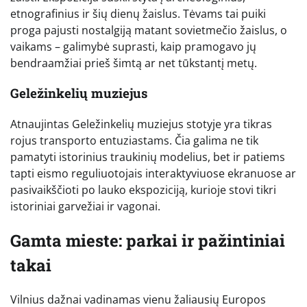
etnografinius ir šių dienų žaislus. Tėvams tai puiki
proga pajusti nostalgiją matant sovietmečio žaislus, o
vaikams – galimybė suprasti, kaip pramogavo jų
bendraamžiai prieš šimtą ar net tūkstantį metų.
Geležinkelių muziejus
Atnaujintas Geležinkelių muziejus stotyje yra tikras
rojus transporto entuziastams. Čia galima ne tik
pamatyti istorinius traukinių modelius, bet ir patiems
tapti eismo reguliuotojais interaktyviuose ekranuose ar
pasivaikščioti po lauko ekspoziciją, kurioje stovi tikri
istoriniai garvežiai ir vagonai.
Gamta mieste: parkai ir pažintiniai
takai
Vilnius dažnai vadinamas vienu žaliausių Europos