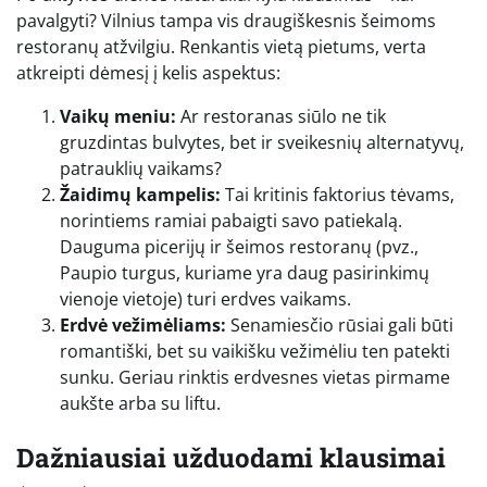
pavalgyti? Vilnius tampa vis draugiškesnis šeimoms
restoranų atžvilgiu. Renkantis vietą pietums, verta
atkreipti dėmesį į kelis aspektus:
Vaikų meniu:
Ar restoranas siūlo ne tik
gruzdintas bulvytes, bet ir sveikesnių alternatyvų,
patrauklių vaikams?
Žaidimų kampelis:
Tai kritinis faktorius tėvams,
norintiems ramiai pabaigti savo patiekalą.
Dauguma picerijų ir šeimos restoranų (pvz.,
Paupio turgus, kuriame yra daug pasirinkimų
vienoje vietoje) turi erdves vaikams.
Erdvė vežimėliams:
Senamiesčio rūsiai gali būti
romantiški, bet su vaikišku vežimėliu ten patekti
sunku. Geriau rinktis erdvesnes vietas pirmame
aukšte arba su liftu.
Dažniausiai užduodami klausimai